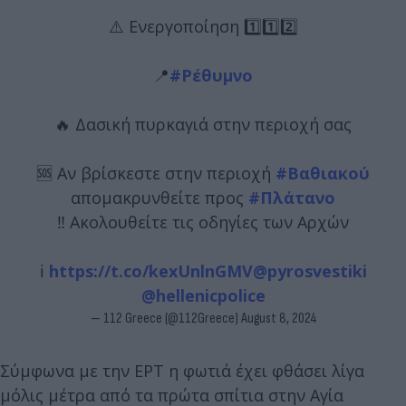
⚠️ Ενεργοποίηση 1️⃣1️⃣2️⃣
📍
#Ρέθυμνο
🔥 Δασική πυρκαγιά στην περιοχή σας
🆘 Αν βρίσκεστε στην περιοχή
#Βαθιακού
απομακρυνθείτε προς
#Πλάτανο
‼️ Ακολουθείτε τις οδηγίες των Αρχών
ℹ️
https://t.co/kexUnlnGMV
@pyrosvestiki
@hellenicpolice
— 112 Greece (@112Greece)
August 8, 2024
Σύμφωνα με την ΕΡΤ η φωτιά έχει φθάσει λίγα
μόλις μέτρα από τα πρώτα σπίτια στην Αγία