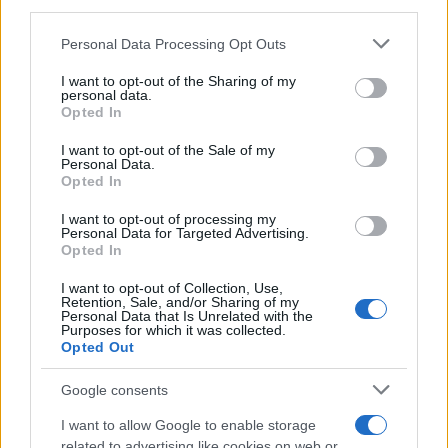
third parties.
Κέντρο του Δήμου στο Φουρφουρά, είναι ανοικτό
Please note that this website/app uses one or more Google
για όσους ειδοποιήθηκαν ή ειδοποιηθούν να
Personal Data Processing Opt Outs
services and may gather and store information including but
απομακρυνθούν από τις οικίες τους.
not limited to your visit or usage behaviour. You may click to
I want to opt-out of the Sharing of my
personal data.
grant or deny consent to Google and its third-party tags to
Opted In
use your data for below specified purposes in below Google
consent section.
I want to opt-out of the Sale of my
Personal Data.
Opted In
I want to opt-out of processing my
Personal Data for Targeted Advertising.
Opted In
I want to opt-out of Collection, Use,
Retention, Sale, and/or Sharing of my
Personal Data that Is Unrelated with the
Purposes for which it was collected.
Opted Out
Google consents
I want to allow Google to enable storage
related to advertising like cookies on web or