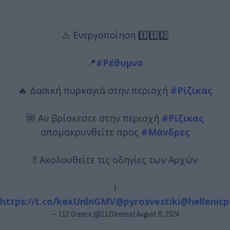
⚠️ Ενεργοποίηση 1️⃣1️⃣2️⃣
📍
#Ρέθυμνο
🔥 Δασική πυρκαγιά στην περιοχή
#Ρίζικας
🆘 Αν βρίσκεστε στην περιοχή
#Ρίζικας
απομακρυνθείτε προς
#Μάνδρες
‼️ Ακολουθείτε τις οδηγίες των Αρχών
ℹ️
https://t.co/kexUnlnGMV
@pyrosvestiki
@hellenicp
— 112 Greece (@112Greece)
August 8, 2024