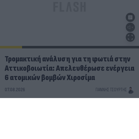
Τρομακτική ανάλυση για τη φωτιά στην
Αττικοβοιωτία: Απελευθέρωσε ενέργεια
6 ατομικών βομβών Χιροσίμα
07.08.2026
ΓΙΆΝΝΗΣ ΤΣΟΎΡΤΗΣ
Το χρονικό της αδιανόητης καταστροφής στη δυτική
Αττική - Ο ρόλος της κλιματικής αλλαγής
Βραχυκύκλωμα πίσω από τη φωτιά σε Αττική, Βοιωτία
- Τι αποκαλύπτει το πόρισμα στο «σημείο μηδέν»