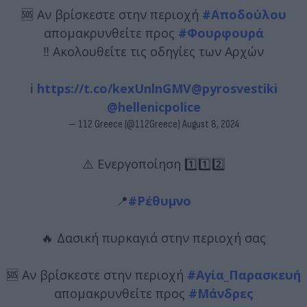
🆘 Αν βρίσκεστε στην περιοχή
#Αποδούλου
απομακρυνθείτε προς
#Φουρφουρά
‼️ Ακολουθείτε τις οδηγίες των Αρχών
ℹ️
https://t.co/kexUnlnGMV
@pyrosvestiki
@hellenicpolice
— 112 Greece (@112Greece)
August 8, 2024
⚠️ Ενεργοποίηση 1️⃣1️⃣2️⃣
📍
#Ρέθυμνο
🔥 Δασική πυρκαγιά στην περιοχή σας
🆘 Αν βρίσκεστε στην περιοχή
#Αγία_Παρασκευή
απομακρυνθείτε προς
#Μάνδρες