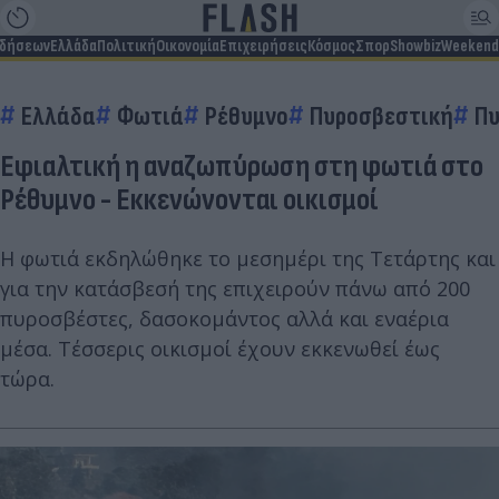
ιδήσεων
Ελλάδα
Πολιτική
Οικονομία
Επιχειρήσεις
Κόσμος
Σπορ
Showbiz
Weekend
Ελλάδα
Φωτιά
Ρέθυμνο
Πυροσβεστική
Πυ
Εφιαλτική η αναζωπύρωση στη φωτιά στο
Ρέθυμνο - Εκκενώνονται οικισμοί
Η φωτιά εκδηλώθηκε το μεσημέρι της Τετάρτης και
για την κατάσβεσή της επιχειρούν πάνω από 200
πυροσβέστες, δασοκομάντος αλλά και εναέρια
μέσα. Τέσσερις οικισμοί έχουν εκκενωθεί έως
τώρα.