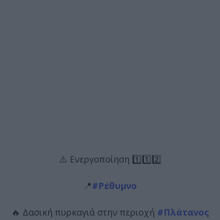
⚠️ Ενεργοποίηση 1️⃣1️⃣2️⃣
📍
#Ρέθυμνο
🔥 Δασική πυρκαγιά στην περιοχή
#Πλάτανος