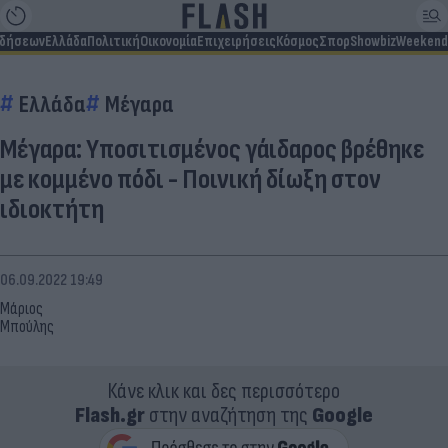
ιδήσεων
Ελλάδα
Πολιτική
Οικονομία
Επιχειρήσεις
Κόσμος
Σπορ
Showbiz
Weekend
Ελλάδα
Μέγαρα
Μέγαρα: Υποσιτισμένος γάιδαρος βρέθηκε
με κομμένο πόδι - Ποινική δίωξη στον
ιδιοκτήτη
06.09.2022 19:49
Μάριος
Μπούλης
Κάνε κλικ και δες περισσότερο
Flash.gr
στην αναζήτηση της
Google