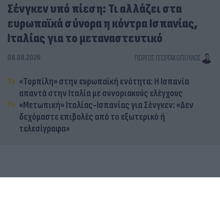
Σένγκεν υπό πίεση: Τι αλλάζει στα
ευρωπαϊκά σύνορα η κόντρα Ισπανίας,
Ιταλίας για το μεταναστευτικό
08.08.2026
ΓΙΏΡΓΟΣ ΓΕΩΡΓΑΚΌΠΟΥΛΟΣ
«Τορπίλη» στην ευρωπαϊκή ενότητα: Η Ισπανία
απαντά στην Ιταλία με συνοριακούς ελέγχους
«Μετωπική» Ιταλίας-Ισπανίας για Σένγκεν: «Δεν
δεχόμαστε επιβολές από το εξωτερικό ή
τελεσίγραφα»