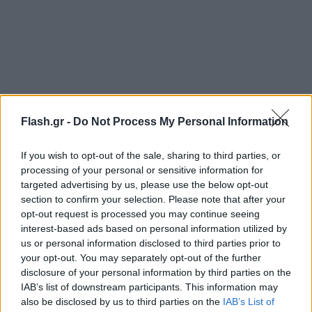
Flash.gr -
Do Not Process My Personal Information
Το γαϊδουράκι βρίσκεται σε κρίσιμη κατάσταση και
If you wish to opt-out of the sale, sharing to third parties, or
σύμφωνα με πληροφορίες οι υποψίες
processing of your personal or sensitive information for
συγκεντρώνονται γύρω από το ενδεχόμενο να
targeted advertising by us, please use the below opt-out
πιάστηκε σε παγίδα ή να του επιτέθηκε αγέλη
section to confirm your selection. Please note that after your
λύκων. Ο γάιδαρος βρίσκεται σε ιππικό όμιλο στα
opt-out request is processed you may continue seeing
interest-based ads based on personal information utilized by
Μέγαρα και ο φερόμενος ως ιδιοκτήτης αρνείται
us or personal information disclosed to third parties prior to
πως είναι δικό του ενώ υποστηρίζει πως δεν
your opt-out. You may separately opt-out of the further
γνωρίζει τον ιδιοκτήτη.
disclosure of your personal information by third parties on the
IAB’s list of downstream participants. This information may
also be disclosed by us to third parties on the
IAB’s List of