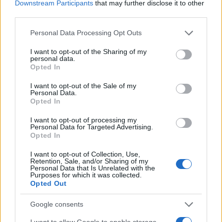
Downstream Participants
that may further disclose it to other
third parties.
Please note that this website/app uses one or more Google
Personal Data Processing Opt Outs
services and may gather and store information including but
not limited to your visit or usage behaviour. You may click to
I want to opt-out of the Sharing of my
personal data.
grant or deny consent to Google and its third-party tags to
Opted In
use your data for below specified purposes in below Google
consent section.
I want to opt-out of the Sale of my
Personal Data.
Opted In
I want to opt-out of processing my
Personal Data for Targeted Advertising.
Opted In
I want to opt-out of Collection, Use,
Retention, Sale, and/or Sharing of my
Personal Data that Is Unrelated with the
Purposes for which it was collected.
Opted Out
Google consents
I want to allow Google to enable storage