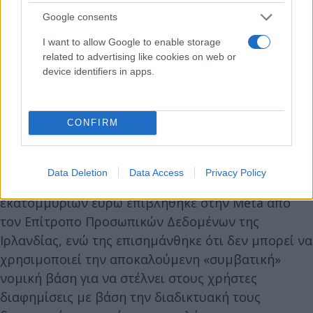
Google consents
I want to allow Google to enable storage
related to advertising like cookies on web or
device identifiers in apps.
CONFIRM
Data Deletion
Data Access
Privacy Policy
Τον Φεβρουάριο, πρόστιμο ύψους 390
εκατομμυρίων ευρώ επιβλήθηκε στην Meta από
τον Επίτροπο Προσωπικών Δεδομένων της
Ιρλανδίας, ενώ της επισημάνθηκε ότι δεν μπορεί να
χρησιμοποιεί την αποκαλούμενη «συμβατική»
νομική βάση για να στέλνει στους χρήστες
διαφημίσεις με βάση την διαδικτυακή τους