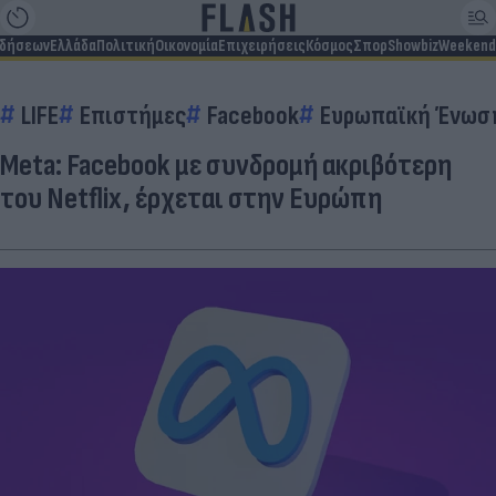
ιδήσεων
Ελλάδα
Πολιτική
Οικονομία
Επιχειρήσεις
Κόσμος
Σπορ
Showbiz
Weekend
LIFE
Επιστήμες
Facebook
Ευρωπαϊκή Ένωσ
Meta: Facebook με συνδρομή ακριβότερη
του Netflix, έρχεται στην Ευρώπη