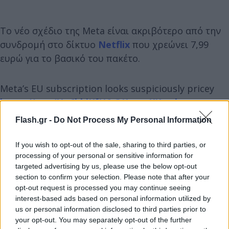
Το νέο σχέδιο της Meta είναι ακριβότερο από την
συνδρομή στο δίκτυο
Netflix
που χρεώνει 7,99
ευρώ για το βασικό του πακέτο.
Meta’s EU subscription looks suspiciously pricey
https://t.co/Uo6hbiKfU6
@KarenKKwok
pic.twitter.com/BIkNxeWppr
Flash.gr -
Do Not Process My Personal Information
— Reuters Breakingviews (@Breakingviews)
If you wish to opt-out of the sale, sharing to third parties, or
October 3, 2023
processing of your personal or sensitive information for
targeted advertising by us, please use the below opt-out
section to confirm your selection. Please note that after your
Στις κινητές συσκευές, η τιμή του ατομικού
opt-out request is processed you may continue seeing
λογαριασμού θα εκτιναχθεί στα 13 ευρώ περίπου,
interest-based ads based on personal information utilized by
us or personal information disclosed to third parties prior to
διότι η Meta θα συνυπολογίσει τις προμήθειες που
your opt-out. You may separately opt-out of the further
χρεώνουν τα app stores της Apple και της Google,