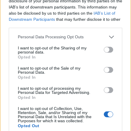
disclosure of your personal information by third parties on the
σύμφωνα με δημοσίευμα της Wall Street Journal.
IAB’s list of downstream participants. This information may
also be disclosed by us to third parties on the
IAB’s List of
Downstream Participants
that may further disclose it to other
third parties.
Please note that this website/app uses one or more Google
Personal Data Processing Opt Outs
services and may gather and store information including but
not limited to your visit or usage behaviour. You may click to
I want to opt-out of the Sharing of my
personal data.
grant or deny consent to Google and its third-party tags to
Opted In
use your data for below specified purposes in below Google
consent section.
I want to opt-out of the Sale of my
Personal Data.
Opted In
I want to opt-out of processing my
Personal Data for Targeted Advertising.
Opted In
I want to opt-out of Collection, Use,
Retention, Sale, and/or Sharing of my
Personal Data that Is Unrelated with the
Purposes for which it was collected.
Opted Out