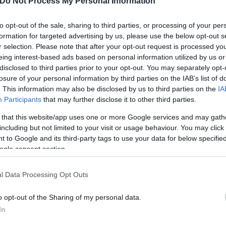
Do Not Process My Personal Information
to opt-out of the sale, sharing to third parties, or processing of your per
formation for targeted advertising by us, please use the below opt-out s
r selection. Please note that after your opt-out request is processed y
eing interest-based ads based on personal information utilized by us or
disclosed to third parties prior to your opt-out. You may separately opt-
losure of your personal information by third parties on the IAB’s list of
. This information may also be disclosed by us to third parties on the
IA
Participants
that may further disclose it to other third parties.
 that this website/app uses one or more Google services and may gath
including but not limited to your visit or usage behaviour. You may click 
 to Google and its third-party tags to use your data for below specifi
ogle consent section.
l Data Processing Opt Outs
τούν διάφορα διορθωτικά μέτρα, συμπεριλαμβανομέ
ίες των ΗΠΑ αναμένεται να καταθέσουν παρόμοιες 
o opt-out of the Sharing of my personal data.
υ υποβάλλουν αγωγές να ανέρχεται σε 42.
In