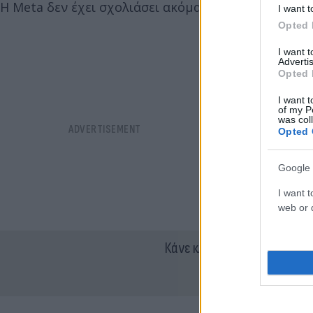
Η Meta δεν έχει σχολιάσει ακόμα το γεγονός.
I want t
Opted 
I want 
Advertis
Opted 
I want t
of my P
was col
Opted 
Google 
I want t
web or d
Κάνε κλικ και δες περισσότ