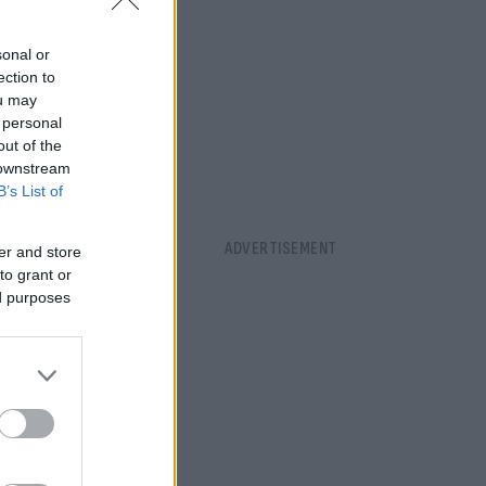
sonal or
ection to
ou may
 personal
out of the
 downstream
B’s List of
er and store
to grant or
ed purposes
νων
αγωγές, με