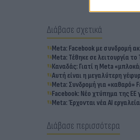
Διάβασε σχετικά
Meta: Facebook με συνδρομή ακ
Meta: Τέθηκε σε λειτουργία το 
Καναδάς: Γιατί η Meta «μπλοκ
Αυτή είναι η μεγαλύτερη γέφυρ
Meta: Συνδρομή για «καθαρό» F
Facebook: Νέο χτύπημα της ΕΕ 
Meta: Έρχονται νέα AI εργαλεία
Διάβασε περισσότερα