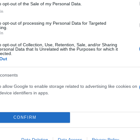
o opt-out of the Sale of my Personal Data.
In
to opt-out of processing my Personal Data for Targeted
ing.
In
o opt-out of Collection, Use, Retention, Sale, and/or Sharing
ersonal Data that Is Unrelated with the Purposes for which it
lected.
Out
consents
o allow Google to enable storage related to advertising like cookies on
evice identifiers in apps.
ερο
Flash.gr
στην αναζήτηση της
Google
CONFIRM
Data Deletion
Data Access
Privacy Policy