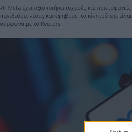
«Η Meta έχει αξιοποιήσει ισχυρές και πρωτοφανείς τ
παγιδεύσει νέους και έφηβους, το κίνητρό της είνα
σύμφωνα με το Reuters.