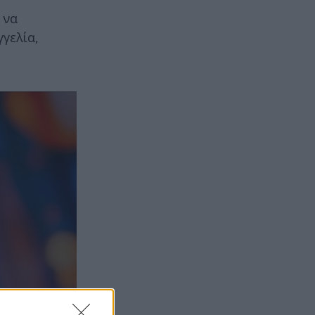
 να
γγελία,