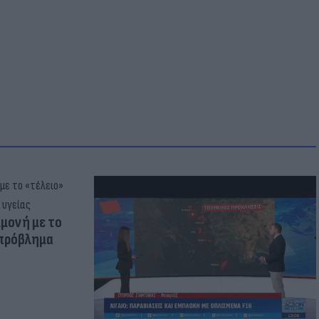
μμονή με το
 πρόβλημα