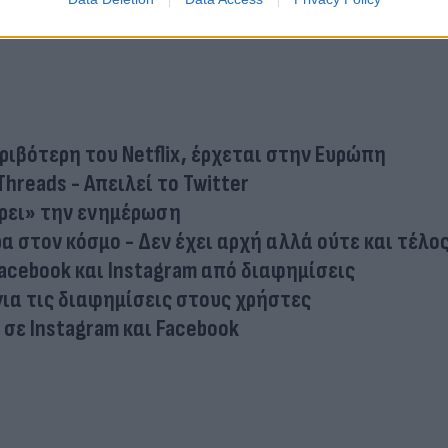
ριβότερη του Netflix, έρχεται στην Ευρώπη
Threads - Απειλεί το Twitter
άρει» την ενημέρωση
α στον κόσμο - Δεν έχει αρχή αλλά ούτε και τέλο
acebook και Instagram από διαφημίσεις
για τις διαφημίσεις στους χρήστες
 σε Instagram και Facebook