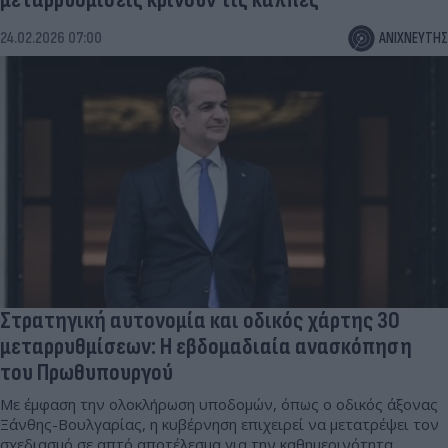
24.02.2026 07:00
ΑΝΙΧΝΕΥΤΗΣ
Στρατηγική αυτονομία και οδικός χάρτης 30
μεταρρυθμίσεων: Η εβδομαδιαία ανασκόπηση
του Πρωθυπουργού
Με έμφαση την ολοκλήρωση υποδομών, όπως ο οδικός άξονας
Ξάνθης-Βουλγαρίας, η κυβέρνηση επιχειρεί να μετατρέψει τον
σχεδιασμό σε απτό αποτέλεσμα για την καθημερινότητα.