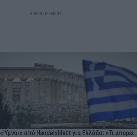
«Ύμνοι» από Handelsblatt για Ελλάδα: «Τι μπορεί