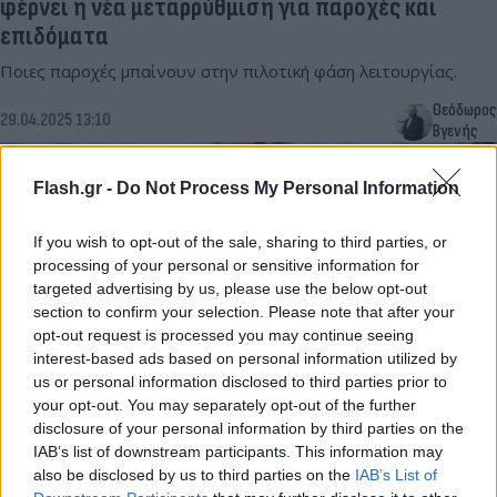
φέρνει η νέα μεταρρύθμιση για παροχές και
επιδόματα
Ποιες παροχές μπαίνουν στην πιλοτική φάση λειτουργίας.
Θεόδωρος
29.04.2025 13:10
Βγενής
Flash.gr -
Do Not Process My Personal Information
If you wish to opt-out of the sale, sharing to third parties, or
processing of your personal or sensitive information for
targeted advertising by us, please use the below opt-out
section to confirm your selection. Please note that after your
opt-out request is processed you may continue seeing
interest-based ads based on personal information utilized by
us or personal information disclosed to third parties prior to
your opt-out. You may separately opt-out of the further
disclosure of your personal information by third parties on the
Κυριάκος Μητσοτάκης: «Χρειαζόμαστε
IAB’s list of downstream participants. This information may
μεταρρυθμίσεις» - Τι είπε για ενέργεια,
also be disclosed by us to third parties on the
IAB’s List of
οικονομία, μείωση χρέους