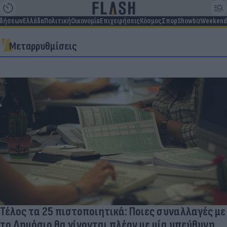
ιδήσεων
Ελλάδα
Πολιτική
Οικονομία
Επιχειρήσεις
Κόσμος
Σπορ
Showbiz
Weekend
Μεταρρυθμίσεις
Τέλος τα 25 πιστοποιητικά: Ποιες συναλλαγές με
το Δημόσιο θα γίνονται πλέον με μία υπεύθυνη