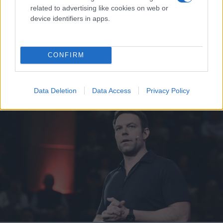
συναίνεσης
related to advertising like cookies on web or
device identifiers in apps.
Μιλώντας στο συνέδριο της Capital Link ο διοικητής της ΤτΕ
μίλησε για κρίσιμες μεταρρυθμίσεις και ευρύτερες πολιτικές
συναινέσεις που απαιτούνται για να ενισχυθεί περαιτέρω η
ανταγωνιστικότητα της οικονομίας.
CONFIRM
Συντακτική
10.12.2024 11:22
Ομάδα
Data Deletion
Data Access
Privacy Policy
Flash.gr