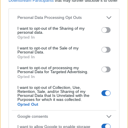
Downstream Participants
that may further disclose it to other
third parties.
Ο πρωθυπουργός παραχώρησε συνέντευξη στο podcast «Table
Τoday» και στον δημοσιογράφο Michael Bröcker κατά την
Please note that this website/app uses one or more Google
Personal Data Processing Opt Outs
επίσκεψή του στο Βερολίνο.
services and may gather and store information including but
not limited to your visit or usage behaviour. You may click to
I want to opt-out of the Sharing of my
Συντακτική
personal data.
grant or deny consent to Google and its third-party tags to
20.01.2025 16:32
Ομάδα
Opted In
Flash.gr
use your data for below specified purposes in below Google
consent section.
I want to opt-out of the Sale of my
Personal Data.
Opted In
I want to opt-out of processing my
Personal Data for Targeted Advertising.
Opted In
I want to opt-out of Collection, Use,
Retention, Sale, and/or Sharing of my
Personal Data that Is Unrelated with the
Purposes for which it was collected.
Opted Out
Google consents
Στουρνάρας: Τα συστημικά πολιτικά κόμματα
πρέπει να καλλιεργήσουν την κουλτούρα
I want to allow Google to enable storage