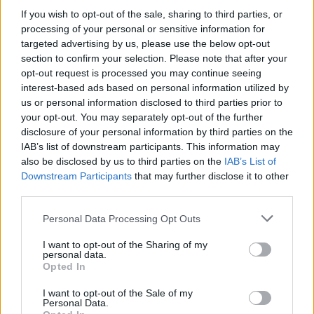
If you wish to opt-out of the sale, sharing to third parties, or
processing of your personal or sensitive information for
targeted advertising by us, please use the below opt-out
section to confirm your selection. Please note that after your
opt-out request is processed you may continue seeing
interest-based ads based on personal information utilized by
us or personal information disclosed to third parties prior to
your opt-out. You may separately opt-out of the further
disclosure of your personal information by third parties on the
IAB’s list of downstream participants. This information may
also be disclosed by us to third parties on the
IAB’s List of
Downstream Participants
that may further disclose it to other
third parties.
Please note that this website/app uses one or more Google
Personal Data Processing Opt Outs
services and may gather and store information including but
not limited to your visit or usage behaviour. You may click to
I want to opt-out of the Sharing of my
personal data.
grant or deny consent to Google and its third-party tags to
Opted In
use your data for below specified purposes in below Google
consent section.
I want to opt-out of the Sale of my
Ενα σημείο με πολλά αρχαιολογικά ευρήματα είναι
Personal Data.