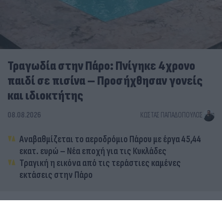
Τραγωδία στην Πάρο: Πνίγηκε 4χρονο
παιδί σε πισίνα – Προσήχθησαν γονείς
και ιδιοκτήτης
08.08.2026
ΚΏΣΤΑΣ ΠΑΠΑΔΌΠΟΥΛΟΣ
Αναβαθμίζεται το αεροδρόμιο Πάρου με έργα 45,44
εκατ. ευρώ – Νέα εποχή για τις Κυκλάδες
Τραγική η εικόνα από τις τεράστιες καμένες
εκτάσεις στην Πάρο