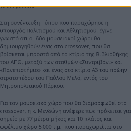
Τα δύο μουσεία
Στη συνέντευξη Τύπου που παραχώρησε η
υπουργός Πολιτισμού και Αθλητισμού, έγινε
γνωστό ότι οι δύο μουσειακοί χώροι θα
δημιουργηθούν ένας στο crossover, που θα
βρίσκεται μπροστά από το κτίριο της Βιβλιοθήκης
του ΑΠΘ, μεταξύ των σταθμών «Συντριβάνι» και
«Πανεπιστήμιο» και ένας στο κτίριο Α3 του πρώην
στρατοπέδου του Παύλου Μελά, εντός του
Μητροπολιτικού Πάρκου.
Για τον μουσειακό χώρο που θα διαμορφωθεί στο
crossover, η κ. Μενδώνη ανέφερε πως πρόκειται για
σημείο με 77 μέτρα μήκος και 10 πλάτος και
ωφέλιμο χώρο 5.000 τ.μ., που παραχωρείται στο