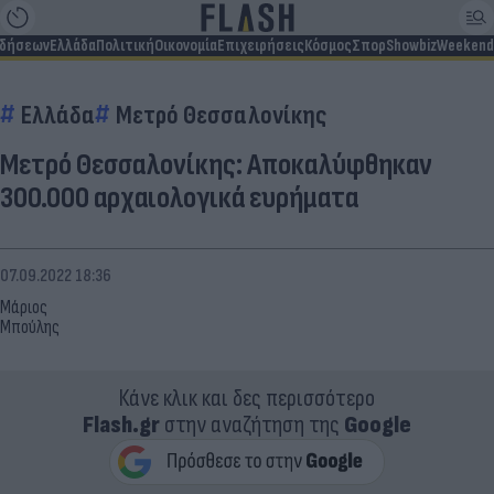
ιδήσεων
Ελλάδα
Πολιτική
Οικονομία
Επιχειρήσεις
Κόσμος
Σπορ
Showbiz
Weekend
Ελλάδα
Μετρό Θεσσαλονίκης
Μετρό Θεσσαλονίκης: Αποκαλύφθηκαν
300.000 αρχαιολογικά ευρήματα
07.09.2022 18:36
Μάριος
Μπούλης
Κάνε κλικ και δες περισσότερο
Flash.gr
στην αναζήτηση της
Google