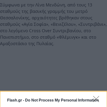
Σύμφωνα με την Λίνα Μενδώνη, από τους 13
σταθμούς της βασικής γραμμής του μετρό
Θεσσαλονίκης, αρχαιότητες βρέθηκαν στους
σταθμούς «Αγία Σοφία», «Βενιζέλου», «Συντριβάνι»,
στο λεγόμενο Cross Over Συντριβανίου, στο
Πανεπιστήμιο, στο σταθμό «Φλέμινγκ» και στο
Αμαξοστάσιο της Πυλαίας.
Flash.gr -
Do Not Process My Personal Information