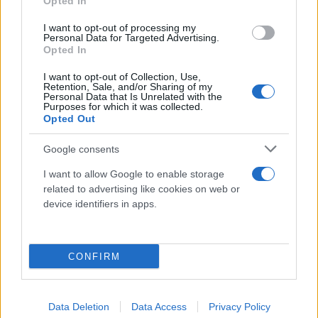
ο σταθμός "Βενιζέλου", για τον οποίο η κ. Μενδώνη
Opted In
δήλωσε πως «σε αυτόν δημιουργείται ο
I want to opt-out of processing my
Personal Data for Targeted Advertising.
μεγαλύτερος αρχαιολογικός χώρος στο πλαίσιο
Opted In
τεχνικού έργου διεθνώς. Δεν έχουμε πουθενά
άλλον τέτοιον αντίστοιχα αρχαιολογικό χώρο»,
I want to opt-out of Collection, Use,
Retention, Sale, and/or Sharing of my
ενώ πρόσθεσε ότι «οι εργασίες προσωρινής
Personal Data that Is Unrelated with the
Purposes for which it was collected.
απόσπασης των αρχαιοτήτων, έδωσαν τη
Opted Out
δυνατότητα να αποκαλυφθούν αρχαιότητες
Google consents
προηγούμενων ιστορικών περιόδων, που δεν
μπορούσαν να μελετηθούν με άλλον τρόπο σε
I want to allow Google to enable storage
related to advertising like cookies on web or
τέτοια έκταση. Η αποκάλυψη και μελέτη τους,
device identifiers in apps.
επιβεβαίωσε γραπτές πηγές για καταστροφές που
υπέστη η πόλη», τόνισε. Γνωστοποίησε μεταξύ
άλλων ότι η επανατοποθέτηση των αρχαιοτήτων
CONFIRM
στο σταθμό Βενιζέλου, αναμένεται να γίνει, μέσα
στο πρώτο τρίμηνο του 2023.
Data Deletion
Data Access
Privacy Policy