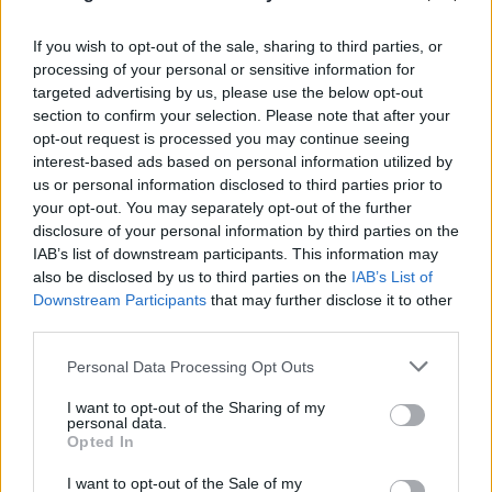
Η Ελλάδα αποκτά το νέο Canadair 515: Οι πρώτες
εικόνες από το αεροπλάνο που επιχειρεί και τη
If you wish to opt-out of the sale, sharing to third parties, or
νύχτα
processing of your personal or sensitive information for
targeted advertising by us, please use the below opt-out
06.08.2026
section to confirm your selection. Please note that after your
opt-out request is processed you may continue seeing
interest-based ads based on personal information utilized by
us or personal information disclosed to third parties prior to
your opt-out. You may separately opt-out of the further
disclosure of your personal information by third parties on the
IAB’s list of downstream participants. This information may
also be disclosed by us to third parties on the
IAB’s List of
Downstream Participants
that may further disclose it to other
third parties.
Please note that this website/app uses one or more Google
Personal Data Processing Opt Outs
services and may gather and store information including but
not limited to your visit or usage behaviour. You may click to
I want to opt-out of the Sharing of my
personal data.
grant or deny consent to Google and its third-party tags to
Opted In
use your data for below specified purposes in below Google
consent section.
I want to opt-out of the Sale of my