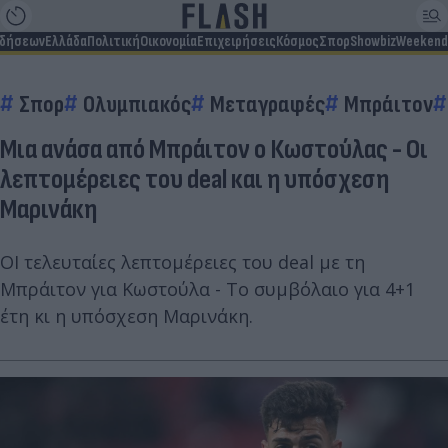
ιδήσεων
Ελλάδα
Πολιτική
Οικονομία
Επιχειρήσεις
Κόσμος
Σπορ
Showbiz
Weekend
Σπορ
Ολυμπιακός
Μεταγραφές
Μπράιτον
Μια ανάσα από Μπράιτον ο Κωστούλας - Οι
λεπτομέρειες του deal και η υπόσχεση
Μαρινάκη
ΟΙ τελευταίες λεπτομέρειες του deal με τη
Μπράιτον για Κωστούλα - Το συμβόλαιο για 4+1
έτη κι η υπόσχεση Μαρινάκη.