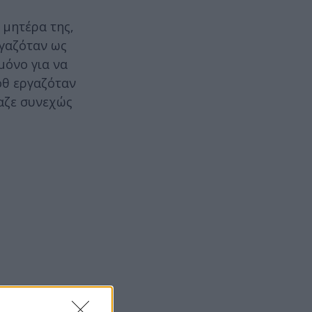
 μητέρα της,
ργαζόταν ως
μόνο για να
οθ εργαζόταν
αζε συνεχώς