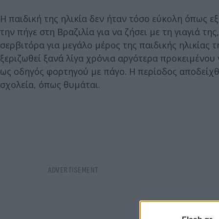
Η παιδική της ηλικία δεν ήταν τόσο εύκολη όπως ε
την πήγε στη Βραζιλία για να ζήσει με τη γιαγιά τη
σερβιτόρα για μεγάλο μέρος της παιδικής ηλικίας τ
ξεριζωθεί ξανά λίγα χρόνια αργότερα προκειμένου 
ως οδηγός φορτηγού με πάγο. Η περίοδος αποδείχ
σχολεία, όπως θυμάται.