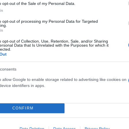
o opt-out of the Sale of my Personal Data.
In
to opt-out of processing my Personal Data for Targeted
ing.
In
o opt-out of Collection, Use, Retention, Sale, and/or Sharing
ersonal Data that Is Unrelated with the Purposes for which it
lected.
Out
consents
o allow Google to enable storage related to advertising like cookies on
evice identifiers in apps.
CONFIRM
Data Deletion
Data Access
Privacy Policy