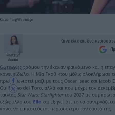
Karwai Tang/WireImage
Κάνε κλικ και δες περισσότ
Φωτεινή
Λασπά
Οι ταινίες τρόμου την έκαναν φαινόμενο και η επα
18.10.2025 08:00
κάνει είδωλο. Η Μία Γκοθ -που μόλις ολοκλήρωσε τ
πρωταγωνιστεί μαζί με τους Oscar Isaac και Jacob
Guillermo del Toro, αλλά και που μέχρι τον Δεκέμβ
ταινίας
Star Wars: Starfighter
του 2027 με συμπρωταγ
εξώφυλλο του
Elle
και εξηγεί ότι το να συνεργάζετ
κάνει να εμπιστεύεται περισσότερο τον εαυτό της.