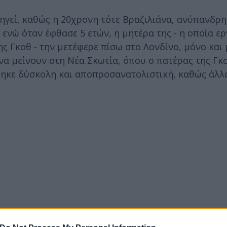
ξηγεί, καθώς η 20χρονη τότε Βραζιλιάνα, ανύπανδρη
ς, ενώ όταν έφθασε 5 ετών, η μητέρα της - η οποία ε
ης Γκοθ - την μετέφερε πίσω στο Λονδίνο, μόνο και 
να μείνουν στη Νέα Σκωτία, όπου ο πατέρας της Γκ
θηκε δύσκολη και αποπροσανατολιστική, καθώς άλλ