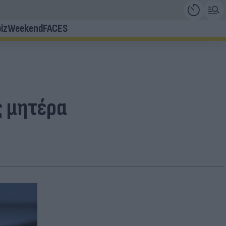
iz
Weekend
FACES
ς μητέρα