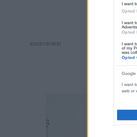
I want t
Opted 
I want 
Advertis
Opted 
I want t
of my P
was col
Opted 
Google 
I want t
web or d