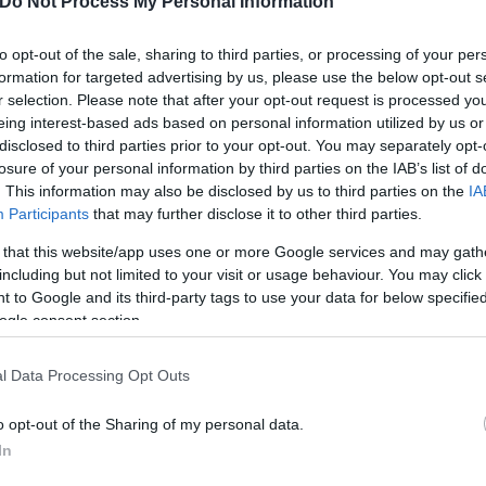
Do Not Process My Personal Information
to opt-out of the sale, sharing to third parties, or processing of your per
formation for targeted advertising by us, please use the below opt-out s
r selection. Please note that after your opt-out request is processed y
eing interest-based ads based on personal information utilized by us or
disclosed to third parties prior to your opt-out. You may separately opt-
ατασκευάζει ιστορίες για τη ζωή της, λέγοντας στου
losure of your personal information by third parties on the IAB’s list of
ργός ή ότι ήταν απόγονος του Βίνσεντ βαν Γκογκ. Ε
. This information may also be disclosed by us to third parties on the
IA
έγοντας υπνοδωμάτια και κουζίνες για να γεμίσει τ
Participants
that may further disclose it to other third parties.
ό της - alter ego, τους αποκαλεί - για να αντιμετ
 that this website/app uses one or more Google services and may gath
including but not limited to your visit or usage behaviour. You may click 
 to Google and its third-party tags to use your data for below specifi
ogle consent section.
α δεν ήταν ποτέ πραγματικά δικό μας και τίποτα δε
ι» παραδέχεται. Οι ιστορίες που έφτιαχνε της παρ
l Data Processing Opt Outs
ιχνίδι. «Νομίζω ότι με έκαναν να νιώθω ότι έχω πε
αση που συνέβαινε. Μπορώ να μιλήσω γι' αυτό τώρα
o opt-out of the Sharing of my personal data.
λλά τότε, υπήρχε πολλή ντροπή» εξομολογείται.
In