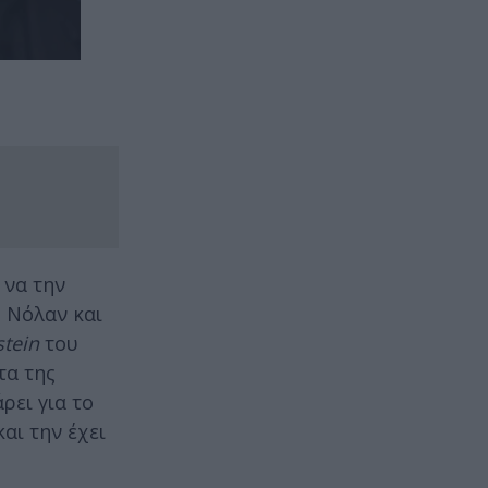
 να την
 Νόλαν και
tein
του
τα της
ρει για το
αι την έχει