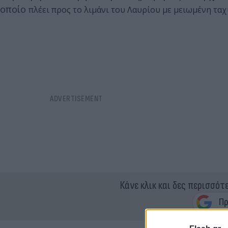
οποίο
πλέει προς το λιμάνι του Λαυρίου με μειωμένη ταχ
Κάνε κλικ και δες περισσότ