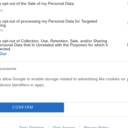
o opt-out of the Sale of my Personal Data.
In
to opt-out of processing my Personal Data for Targeted
ing.
In
o opt-out of Collection, Use, Retention, Sale, and/or Sharing
ersonal Data that Is Unrelated with the Purposes for which it
lected.
Out
ός στην παρουσίαση του
Και οι μαϊμούδες έχουν κατ
άδες κόσμου στο γήπεδο
επιστήμονες ρίχνουν φως
consents
σπόρ (video)
"φιλίες" μεταξύ διαφορε
o allow Google to enable storage related to advertising like cookies on
evice identifiers in apps.
CONFIRM
Data Deletion
Data Access
Privacy Policy