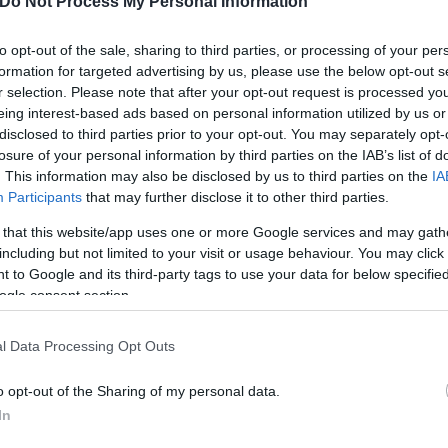
Do Not Process My Personal Information
to opt-out of the sale, sharing to third parties, or processing of your per
formation for targeted advertising by us, please use the below opt-out s
r selection. Please note that after your opt-out request is processed y
eing interest-based ads based on personal information utilized by us or
disclosed to third parties prior to your opt-out. You may separately opt-
losure of your personal information by third parties on the IAB’s list of
 σε πλοίο προς Αγκίστρι και Αίγινα - Ταλαιπωρία 
. This information may also be disclosed by us to third parties on the
IA
Participants
that may further disclose it to other third parties.
ιβάτες πλοίου λόγω βλάβης - Απέπλευσε για επισ
 that this website/app uses one or more Google services and may gath
including but not limited to your visit or usage behaviour. You may click 
 to Google and its third-party tags to use your data for below specifi
ogle consent section.
l Data Processing Opt Outs
ική βλάβη
o opt-out of the Sharing of my personal data.
In