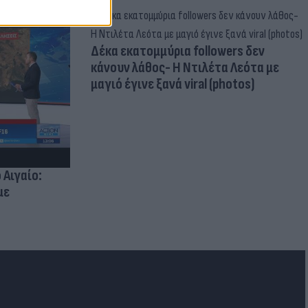
Δέκα εκατομμύρια followers δεν
κάνουν λάθος- Η Ντιλέτα Λεότα με
μαγιό έγινε ξανά viral (photos)
 Αιγαίο:
με