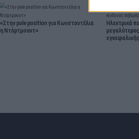
«Στην pole position για Κωνσταντέλια
Ηλεκτρικά πα
η Ντόρτμουντ»
μεγαλύτερος
εγκεφαλική