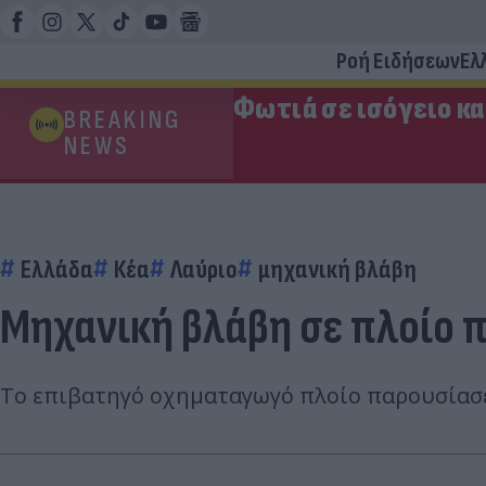
Ροή Ειδήσεων
Ελ
Φωτιά σε ισόγειο κ
BREAKING
NEWS
Ελλάδα
Κέα
Λαύριο
μηχανική βλάβη
Μηχανική βλάβη σε πλοίο π
Το επιβατηγό οχηματαγωγό πλοίο παρουσίασ