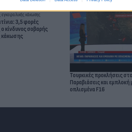
τίνια: 3,5 φορές
 ο κίνδυνος σοβαρής
ς κάκωσης
Τουρκικές προκλήσεις στο
Παραβιάσεις και εμπλοκή 
οπλισμένα F16