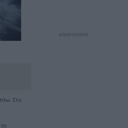
 πλω. Στο
 το