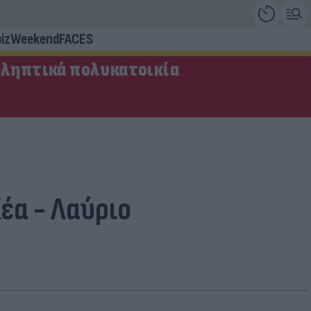
iz
Weekend
FACES
οληπτικά πολυκατοικία
έα - Λαύριο