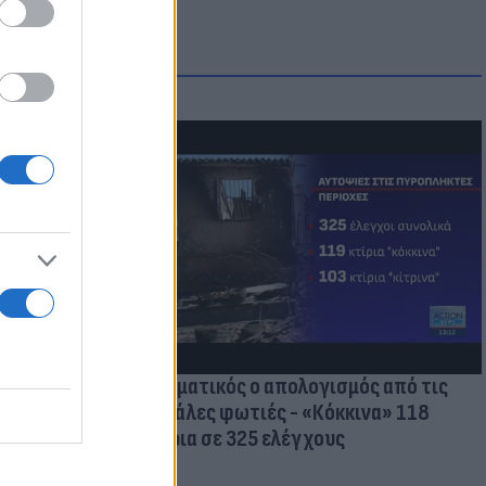
οικίδια! Οι
 στις
τικών ειδών
Δραματικός ο απολογισμός από τις
μεγάλες φωτιές - «Κόκκινα» 118
κτίρια σε 325 ελέγχους