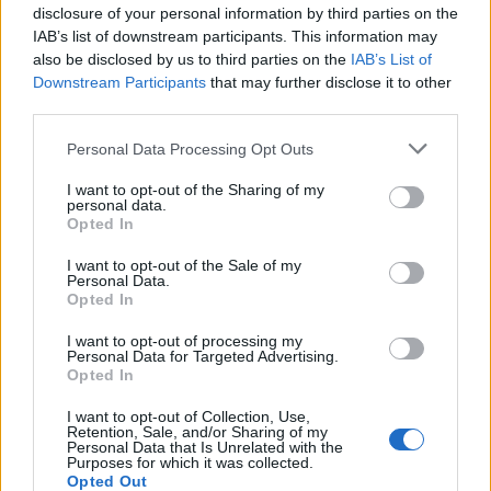
Ο Μακρόν θα επισκεφθεί την πρωτεύουσα Nuuk,
disclosure of your personal information by third parties on the
IAB’s list of downstream participants. This information may
καθώς και έναν υδροηλεκτρικό σταθμό που
also be disclosed by us to third parties on the
IAB’s List of
χρηματοδοτείται από την ΕΕ και έναν παγετώνα,
Downstream Participants
that may further disclose it to other
και θα συζητήσει με τους οικοδεσπότες του για την
third parties.
ασφάλεια της Αρκτικής και την κλιματική αλλαγή.
Please note that this website/app uses one or more Google
Personal Data Processing Opt Outs
services and may gather and store information including but
not limited to your visit or usage behaviour. You may click to
I want to opt-out of the Sharing of my
personal data.
grant or deny consent to Google and its third-party tags to
Opted In
use your data for below specified purposes in below Google
consent section.
I want to opt-out of the Sale of my
Personal Data.
Opted In
I want to opt-out of processing my
Personal Data for Targeted Advertising.
Opted In
I want to opt-out of Collection, Use,
Retention, Sale, and/or Sharing of my
Personal Data that Is Unrelated with the
Purposes for which it was collected.
Opted Out