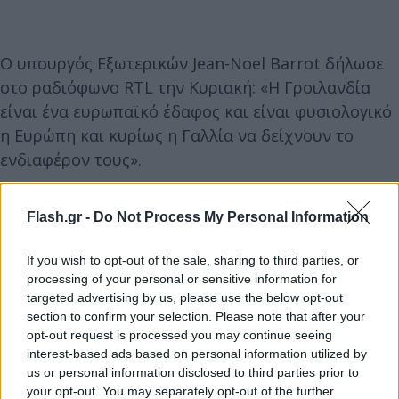
Ο υπουργός Εξωτερικών Jean-Noel Barrot δήλωσε
στο ραδιόφωνο RTL την Κυριακή: «Η Γροιλανδία
είναι ένα ευρωπαϊκό έδαφος και είναι φυσιολογικό
η Ευρώπη και κυρίως η Γαλλία να δείχνουν το
ενδιαφέρον τους».
Σύμφωνα με δημοσκόπηση του IFOP για το NYC.eu
Flash.gr -
Do Not Process My Personal Information
που δημοσιεύθηκε το Σάββατο, το 77% των Γάλλων
και το 56% των Αμερικανών αποδοκιμάζουν την
If you wish to opt-out of the sale, sharing to third parties, or
processing of your personal or sensitive information for
προσάρτηση της Γροιλανδίας από τις ΗΠΑ και το
targeted advertising by us, please use the below opt-out
43% των Γάλλων θα ενέκρινε τη χρήση γαλλικής
section to confirm your selection. Please note that after your
στρατιωτικής ισχύος για την αποτροπή μιας
opt-out request is processed you may continue seeing
αμερικανικής εισβολής.
interest-based ads based on personal information utilized by
us or personal information disclosed to third parties prior to
your opt-out. You may separately opt-out of the further