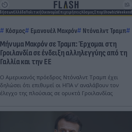
ιδήσεων
Ελλάδα
Πολιτική
Οικονομία
Επιχειρήσεις
Κόσμος
Σπορ
Showbiz
Weekend
Κόσμος
Εμανουέλ Μακρόν
Ντόναλντ Τραμπ
Μήνυμα Μακρόν σε Τραμπ: Έρχομαι στη
Γροιλανδία σε ένδειξη αλληλεγγύης από τη
Γαλλία και την ΕΕ
Ο Αμερικανός πρόεδρος Ντόναλντ Τραμπ έχει
δηλώσει ότι επιθυμεί οι ΗΠΑ ν’ αναλάβουν τον
έλεγχο της πλούσιας σε ορυκτά Γροιλανδίας