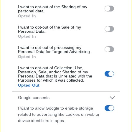
services and may gather and store information including but
not limited to your visit or usage behaviour. You may click to
I want to opt-out of the Sharing of my
personal data.
grant or deny consent to Google and its third-party tags to
Opted In
use your data for below specified purposes in below Google
consent section.
I want to opt-out of the Sale of my
Personal Data.
Opted In
I want to opt-out of processing my
O Αλέξης Τσίπρας αναφέρθηκε στην ομιλία του και
Personal Data for Targeted Advertising.
Opted In
στο ζήτημα των ενώσεων στη Θράκη. Όπως
υποστήριξε, «σημαντική υπήρξε η διαπίστωση
I want to opt-out of Collection, Use,
Retention, Sale, and/or Sharing of my
συστημικών ελλειμμάτων στην προστασία των
Personal Data that Is Unrelated with the
Purposes for which it was collected.
δικαιωμάτων και του κράτους δικαίου για την
Opted Out
οποία η Ελλάδα αντιμετωπίζει εκατοντάδες
Google consents
υποθέσεις. Όπως οι απαράδεκτες καθυστερήσεις
στην απονομή δικαιοσύνης. Το ζήτημα των
I want to allow Google to enable storage
related to advertising like cookies on web or
ενώσεων στη Θράκη. Ή οι συνθήκες κράτησης και η
device identifiers in apps.
ατιμωρησία σε σχέση με περιστατικά αστυνομικής