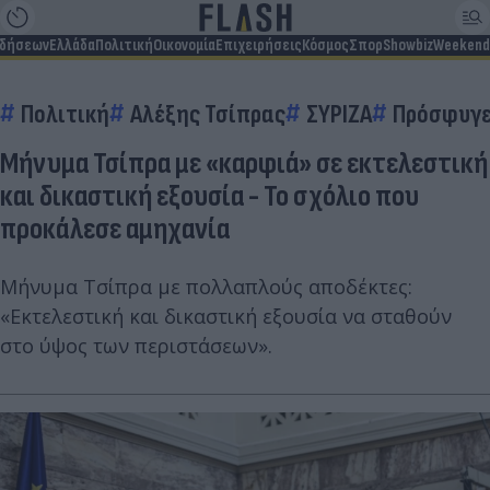
ιδήσεων
Ελλάδα
Πολιτική
Οικονομία
Επιχειρήσεις
Κόσμος
Σπορ
Showbiz
Weekend
Πολιτική
Αλέξης Τσίπρας
ΣΥΡΙΖΑ
Πρόσφυγ
Μήνυμα Τσίπρα με «καρφιά» σε εκτελεστική
και δικαστική εξουσία - Το σχόλιο που
προκάλεσε αμηχανία
Μήνυμα Τσίπρα με πολλαπλούς αποδέκτες:
«Εκτελεστική και δικαστική εξουσία να σταθούν
στο ύψος των περιστάσεων».