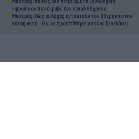
Μυστράς: Κανείς δεν πλησίαζε το ξενοδοχείο
«φρούριο» που έκρυβε τον νεκρό 90χρονο
Μυστράς: Πώς οι Αρχές εντόπισαν τον 90χρονο στον
καταψύκτη - Ο γιος προσπάθησε να τους ξεγελάσει