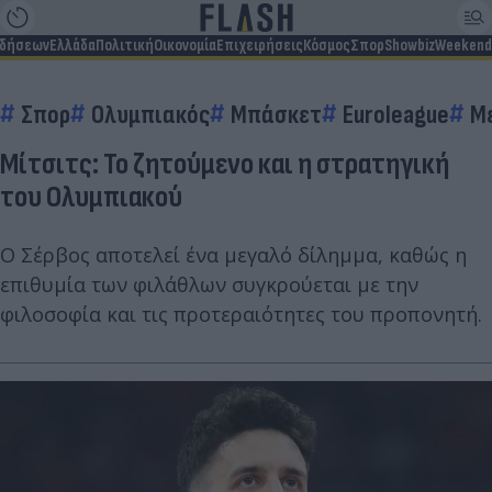
ιδήσεων
Ελλάδα
Πολιτική
Οικονομία
Επιχειρήσεις
Κόσμος
Σπορ
Showbiz
Weekend
Σπορ
Ολυμπιακός
Μπάσκετ
Euroleague
Μ
Μίτσιτς: Το ζητούμενο και η στρατηγική
του Ολυμπιακού
Ο Σέρβος αποτελεί ένα μεγαλό δίλημμα, καθώς η
επιθυμία των φιλάθλων συγκρούεται με την
φιλοσοφία και τις προτεραιότητες του προπονητή.