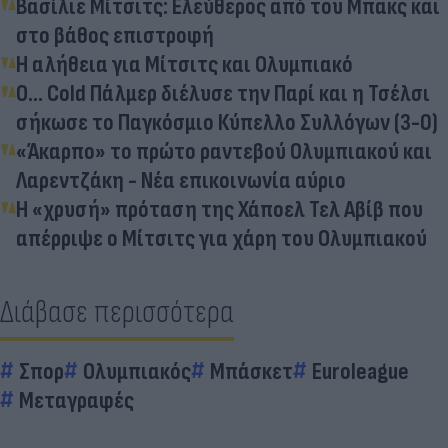
Βασίλιε Μίτσιτς: Ελεύθερος από του Μπακς και
στο βάθος επιστροφή
Η αλήθεια για Μίτσιτς και Ολυμπιακό
Ο... Cold Πάλμερ διέλυσε την Παρί και η Τσέλσι
σήκωσε το Παγκόσμιο Κύπελλο Συλλόγων (3-0)
«Άκαρπο» το πρώτο ραντεβού Ολυμπιακού και
Λαρεντζάκη - Νέα επικοινωνία αύριο
Η «χρυσή» πρόταση της Χάποελ Τελ Αβίβ που
απέρριψε ο Μίτσιτς για χάρη του Ολυμπιακού
Διάβασε περισσότερα
Σπορ
Ολυμπιακός
Μπάσκετ
Euroleague
Μεταγραφές