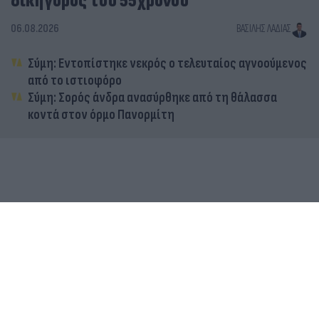
δικηγόρος του 55χρονου
06.08.2026
ΒΑΣΊΛΗΣ ΛΑΔΙΆΣ
Σύμη: Εντοπίστηκε νεκρός ο τελευταίος αγνοούμενος
από το ιστιοφόρο
Σύμη: Σορός άνδρα ανασύρθηκε από τη θάλασσα
κοντά στον όρμο Πανορμίτη