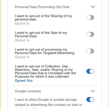
Please note that this website/app uses one or more Google
Personal Data Processing Opt Outs
services and may gather and store information including but
not limited to your visit or usage behaviour. You may click to
I want to opt-out of the Sharing of my
personal data.
grant or deny consent to Google and its third-party tags to
Opted In
use your data for below specified purposes in below Google
consent section.
I want to opt-out of the Sale of my
Personal Data.
Opted In
Ο συνδυασμός αποκαλύπτει ότι ο Σέρβος γκαρντ, η
I want to opt-out of processing my
Personal Data for Targeted Advertising.
αξία του οποίου δεν αμφισβητείται, δεν περνά
Opted In
αδιάφορος για τους ερυθρόλευκους, την ίδια
I want to opt-out of Collection, Use,
στιγμή όμως, που ο Γιώργος Μπαρτζώκας αναζητά
Retention, Sale, and/or Sharing of my
Personal Data that Is Unrelated with the
και άλλες επιλογές.
Purposes for which it was collected.
Opted Out
Διαβάστε αναλυτικά στο Athletiko
Google consents
I want to allow Google to enable storage
related to advertising like cookies on web or