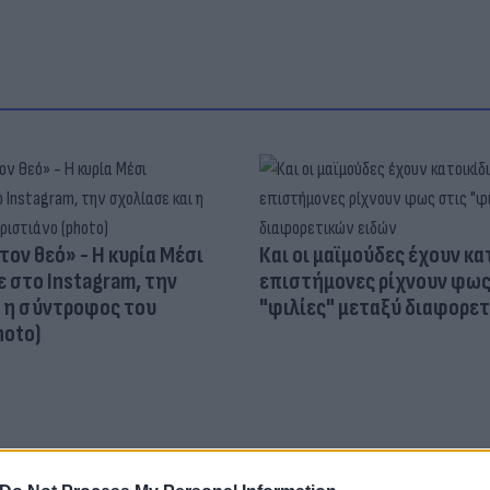
τον θεό» - Η κυρία Μέσι
Και οι μαϊμούδες έχουν κατ
 στο Instagram, την
επιστήμονες ρίχνουν φως
ι η σύντροφος του
"φιλίες" μεταξύ διαφορε
hoto)