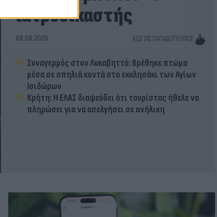
ιατροδικαστής
08.08.2026
ΚΏΣΤΑΣ ΠΑΠΑΔΌΠΟΥΛΟΣ
Συναγερμός στον Λυκαβηττό: Βρέθηκε πτώμα
μέσα σε σπηλιά κοντά στο εκκλησάκι των Αγίων
Ισιδώρων
Κρήτη: Η ΕΛΑΣ διαψεύδει ότι τουρίστας ήθελε να
πληρώσει για να ασελγήσει σε ανήλικη