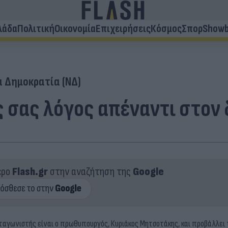
λάδα
Πολιτική
Οικονομία
Επιχειρήσεις
Κόσμος
Σπορ
Showb
α Δημοκρατία (ΝΔ)
ς σας λόγος απέναντι στον 
ερο
Flash.gr
στην αναζήτηση της
Google
ταγωνιστής είναι ο πρωθυπουργός, Κυριάκος Μητσοτάκης, και προβάλλει 