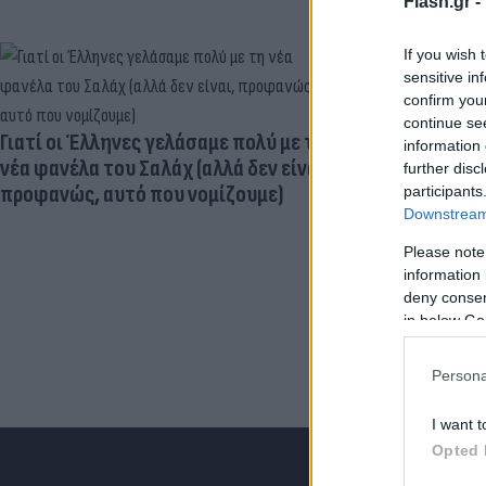
Flash.gr -
If you wish 
sensitive in
confirm you
Ηλεκτρικά πα
continue se
μεγαλύτερος
Γιατί οι Έλληνες γελάσαμε πολύ με τη
information 
εγκεφαλική
νέα φανέλα του Σαλάχ (αλλά δεν είναι,
further disc
προφανώς, αυτό που νομίζουμε)
participants
Downstream 
Please note
information 
deny consent
in below Go
Persona
I want t
Opted 