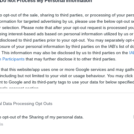
Do Not Process My Personal Information
to opt-out of the sale, sharing to third parties, or processing of your per
formation for targeted advertising by us, please use the below opt-out s
r selection. Please note that after your opt-out request is processed y
τίνια: 3,5 φορές
eing interest-based ads based on personal information utilized by us or
 ο κίνδυνος σοβαρής
disclosed to third parties prior to your opt-out. You may separately opt-
ς κάκωσης
losure of your personal information by third parties on the IAB’s list of
. This information may also be disclosed by us to third parties on the
IA
Participants
that may further disclose it to other third parties.
 that this website/app uses one or more Google services and may gath
including but not limited to your visit or usage behaviour. You may click 
 to Google and its third-party tags to use your data for below specifi
Νέο κύμα καύσωνα σαρώνε
ogle consent section.
Ευρώπη: Θερμοκρασίες - ρ
έκτακτα μέτρα σε πολλές
l Data Processing Opt Outs
o opt-out of the Sharing of my personal data.
In