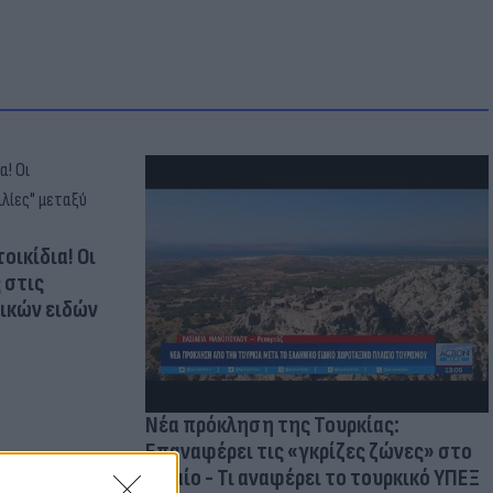
οικίδια! Οι
 στις
τικών ειδών
Νέα πρόκληση της Τουρκίας:
Επαναφέρει τις «γκρίζες ζώνες» στο
Αιγαίο - Τι αναφέρει το τουρκικό ΥΠΕΞ