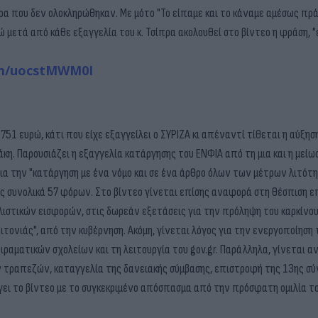
α που δεν ολοκληρώθηκαν. Με μότο "Το είπαμε και το κάναμε αμέσως πρά
 μετά από κάθε εξαγγελία του κ. Τσίπρα ακολουθεί στο βίντεο η φράση, "
om/uocstMWM0I
51 ευρώ, κάτι που είχε εξαγγείλει ο ΣΥΡΙΖΑ κι απέναντί τίθεται η αύξησ
κη. Παρουσιάζει η εξαγγελία κατάργησης του ΕΝΦΙΑ από τη μια και η μεί
για την "κατάργηση με ένα νόμο και σε ένα άρθρο όλων των μέτρων λιτότη
 συνολικά 57 φόρων. Στο βίντεο γίνεται επίσης αναφορά στη θέσπιση ε
ιστικών εισφορών, στις δωρεάν εξετάσεις για την πρόληψη του καρκίνου
ονιάς", από την κυβέρνηση. Ακόμη, γίνεται λόγος για την ενεργοποίηση 
ραματικών σχολείων και τη λειτουργία του gov.gr. Παράλληλα, γίνεται α
ων τραπεζών, καταγγελία της δανειακής σύμβασης, επιστροφή της 13ης σύ
αλήγει το βίντεο με το συγκεκριμένο απόσπασμα από την πρόσφατη ομιλία