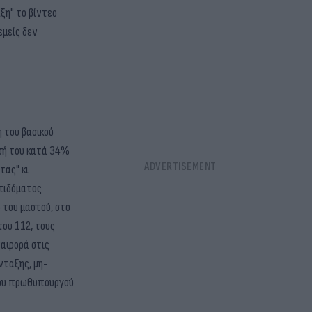
ξη" το βίντεο
εμείς δεν
η του βασικού
ωσή του κατά 34%
τας" κι
πιδόματος
 του μαστού, στο
του 112, τους
ναφορά στις
νταξης, μη-
 του πρωθυπουργού