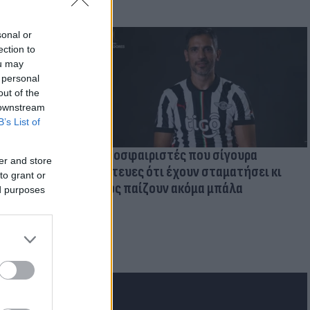
sonal or
ection to
ou may
 personal
out of the
 downstream
B’s List of
Ποδοσφαιριστές που σίγουρα
er and store
πίστευες ότι έχουν σταματήσει κι
to grant or
όμως παίζουν ακόμα μπάλα
ed purposes
ι την
εκόρ &
 χώρες