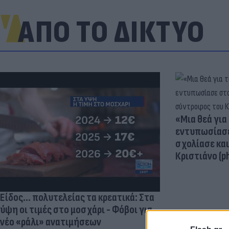
ΑΠΟ ΤΟ ΔΙΚΤΥΟ
«Μια θεά για 
εντυπωσίασε
σχολίασε κα
Κριστιάνο (p
Είδος... πολυτελείας τα κρεατικά: Στα
ύψη οι τιμές στο μοσχάρι - Φόβοι για
νέο «ράλι» ανατιμήσεων