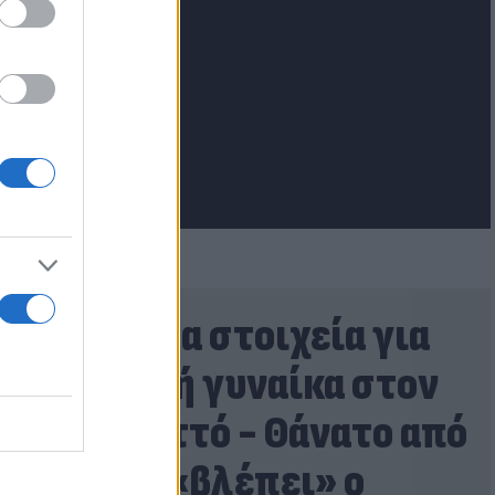
lash.gr
Τα πρώτα στοιχεία για
τη νεκρή γυναίκα στον
Λυκαβηττό - Θάνατο από
πτώση «βλέπει» ο