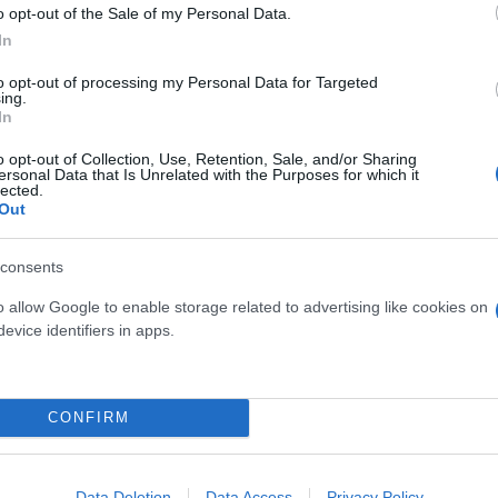
o opt-out of the Sale of my Personal Data.
 μην μένεις στο σκοτάδι... ακολούθησε το F
In
to opt-out of processing my Personal Data for Targeted
ing.
In
o opt-out of Collection, Use, Retention, Sale, and/or Sharing
ersonal Data that Is Unrelated with the Purposes for which it
lected.
Out
consents
o allow Google to enable storage related to advertising like cookies on
evice identifiers in apps.
CONFIRM
Data Deletion
Data Access
Privacy Policy