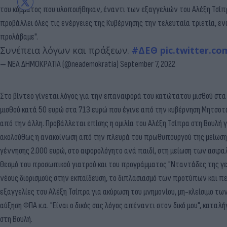
του κόμματος που υλοποιήθηκαν, έναντι των εξαγγελιών του Αλέξη Τσίπρ
προβάλλει όλες τις ενέργειες της Κυβέρνησης την τελευταία τριετία, ενώ
προλάβαμε".
Συνέπεια λόγων και πράξεων.
#ΔΕΘ
pic.twitter.c
— ΝΕΑ ΔΗΜΟΚΡΑΤΙΑ (@neademokratia)
September 7, 2022
Στο βίντεο γίνεται λόγος για την επαναφορά του κατώτατου μισθού στα 7
μισθού κατά 50 ευρώ στα 713 ευρώ που έγινε από την κυβέρνηση Μητσοτά
από την άλλη. Προβάλλεται επίσης η ομιλία του Αλέξη Τσίπρα στη Βουλή 
ακολούθως η ανακοίνωση από την πλευρά του πρωθυπουργού της μείωσης
γέννησης 2.000 ευρώ, στο αφορολόγητο ανά παιδί, στη μείωση των ασφαλ
θεσμό του προσωπικού γιατρού και του προγράμματος "Νταντάδες της γειτ
νέους διορισμούς στην εκπαίδευση, το διπλασιασμό των προτύπων και πει
εξαγγελίες του Αλέξη Τσίπρα για ακύρωση του μνημονίου, μη-κλείσιμο τ
αύξηση ΦΠΑ κ.α. "Είναι ο δικός σας λόγος απέναντι στον δικό μου", κατ
στη Βουλή.