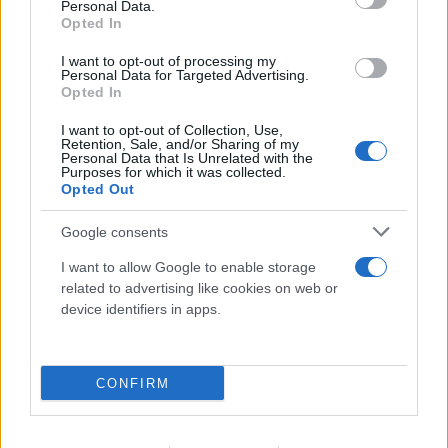
Personal Data.
Όσοι τις αντικατέστησαν, θα μπορούν να
Opted In
κατεβάσουν τον δικό τους αριθμό από το gov.gr
I want to opt-out of processing my
στο ψηφιακό τους πορτοφόλι. Πρόκειται για ακόμα
Personal Data for Targeted Advertising.
Opted In
μια μεταρρύθμιση που θα κάνει τη ζωή μας πιο
εύκολη.
I want to opt-out of Collection, Use,
Retention, Sale, and/or Sharing of my
Personal Data that Is Unrelated with the
Purposes for which it was collected.
Περνώ τώρα στις πολύ σημαντικές εξελίξεις στον
Opted Out
τομέα της ενεργειακής μας ασφάλειας. Ξεκίνησε
Google consents
επιτυχώς τη λειτουργία της η ηλεκτρική
διασύνδεση της Κρήτης με το ηπειρωτικό σύστημα,
I want to allow Google to enable storage
related to advertising like cookies on web or
αυτή τη φορά μέσω Αττικής -η πρώτη ήταν μέσω
device identifiers in apps.
Πελοποννήσου. Έτσι λοιπόν, το νησί απαλλάσσεται
οριστικά από τους ρυπογόνους τοπικούς σταθμούς
ηλεκτροπαραγωγής με πετρέλαιο, περνώντας σε
CONFIRM
μια νέα εποχή καθαρής και φθηνότερης ενέργειας.
Η απόσυρσή τους σημαίνει και σημαντική