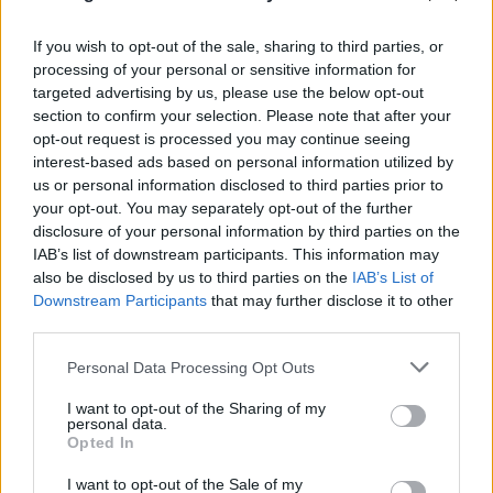
Επικοινωνίας του gov.gr. Και ακόμα και αν η μνήμη
μας μας επιτρέπει να τους θυμόμαστε και τους 5
If you wish to opt-out of the sale, sharing to third parties, or
απ’ έξω, πόσες φορές δεν έχουν γίνει λανθασμένες
processing of your personal or sensitive information for
targeted advertising by us, please use the below opt-out
καταχωρήσεις στις δημόσιες υπηρεσίες; Ερχόμαστε
section to confirm your selection. Please note that after your
να τα αλλάξουμε όλα αυτά. Από μεθαύριο Τρίτη,
opt-out request is processed you may continue seeing
κάθε φορολογικός κάτοικος της χώρας θα μπορεί
interest-based ads based on personal information utilized by
us or personal information disclosed to third parties prior to
να αποκτά τον προσωπικό του αριθμό, τον οποίο
your opt-out. You may separately opt-out of the further
και θα χρησιμοποιεί ως μοναδικό αριθμό
disclosure of your personal information by third parties on the
ταυτοποίησης για όλες τις συναλλαγές του με το
IAB’s list of downstream participants. This information may
Δημόσιο. Τόσο προσωπικός θα είναι ο αριθμός που
also be disclosed by us to third parties on the
IAB’s List of
Downstream Participants
that may further disclose it to other
θα μπορούμε να διαλέξουμε εμείς τα 2 πρώτα
third parties.
αλφαριθμητικά στοιχεία από τον 12ψήφιο νέο
Please note that this website/app uses one or more Google
αριθμό -τα τελευταία 9 στοιχεία του οποίου είναι
Personal Data Processing Opt Outs
services and may gather and store information including but
το ΑΦΜ μας- μέσω της πλατφόρμας myinfo.gov.gr.
not limited to your visit or usage behaviour. You may click to
I want to opt-out of the Sharing of my
Όσοι δεν έχουν εκδώσει ακόμη τις νέες
personal data.
grant or deny consent to Google and its third-party tags to
Opted In
ταυτότητες, όταν το κάνουν θα δουν τυπωμένο τον
use your data for below specified purposes in below Google
consent section.
προσωπικό τους αριθμό πάνω στη νέα ταυτότητα.
I want to opt-out of the Sale of my