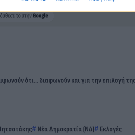
ερο
Flash.gr
στην αναζήτηση της
Google
φωνούν ότι... διαφωνούν και για την επιλογή τη
Μητσοτάκης
Νέα Δημοκρατία (ΝΔ)
Εκλογές