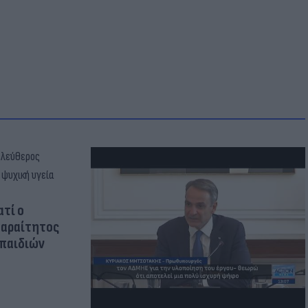
ατί ο
παραίτητος
 παιδιών