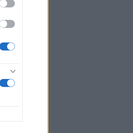
 στη
μό στα