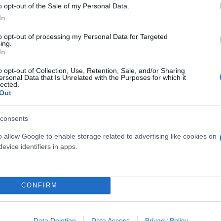
φους επί ίσοις όροις. Καθαροί κανόνες λοιπόν και
o opt-out of the Sale of my Personal Data.
έ κανείς συνάδελφος φοβήθηκε τον υγιή ανταγωνισ
In
to opt-out of processing my Personal Data for Targeted
ing.
In
o opt-out of Collection, Use, Retention, Sale, and/or Sharing
ersonal Data that Is Unrelated with the Purposes for which it
lected.
Out
consents
o allow Google to enable storage related to advertising like cookies on
evice identifiers in apps.
CONFIRM
, ψηφοδέλτια γιοκ.
Data Deletion
Data Access
Privacy Policy