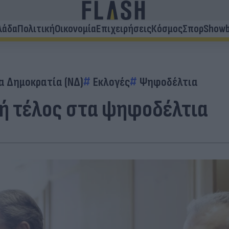
λάδα
Πολιτική
Οικονομία
Επιχειρήσεις
Κόσμος
Σπορ
Showb
α Δημοκρατία (ΝΔ)
Εκλογές
Ψηφοδέλτια
ή τέλος στα ψηφοδέλτια