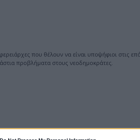
φερειάρχες που θέλουν να είναι υποψήφιοι στις επ
εράστια προβλήματα στους νεοδημοκράτες.