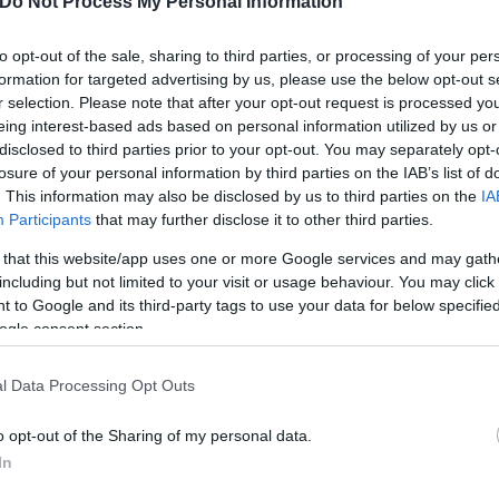
Do Not Process My Personal Information
to opt-out of the sale, sharing to third parties, or processing of your per
formation for targeted advertising by us, please use the below opt-out s
r selection. Please note that after your opt-out request is processed y
eing interest-based ads based on personal information utilized by us or
disclosed to third parties prior to your opt-out. You may separately opt-
losure of your personal information by third parties on the IAB’s list of
α από βουλευτές αλλά και εν δυνάμει υποψήφιους 
. This information may also be disclosed by us to third parties on the
IA
ησης να «παίζουν μπάλα» δυναμικά με τους ψηφοφ
Participants
that may further disclose it to other third parties.
ίσει.
 that this website/app uses one or more Google services and may gath
including but not limited to your visit or usage behaviour. You may click 
 to Google and its third-party tags to use your data for below specifi
ς βουλευτές του: Ο ανταγωνισμός πρέπει να γίνεται
ogle consent section.
l Data Processing Opt Outs
άρχει και οποιαδήποτε αμφιβολία, οποιοδήποτε ερωτ
o opt-out of the Sharing of my personal data.
διοίκησης τα οποία θέλουν να πολιτευτούν στις επ
In
σα στον επόμενο μήνα, έτσι ώστε να εξασφαλιστεί 