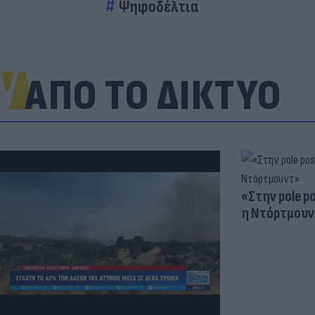
Ψηφοδέλτια
ΑΠΟ ΤΟ ΔΙΚΤΥΟ
«Στην pole p
η Ντόρτμουν