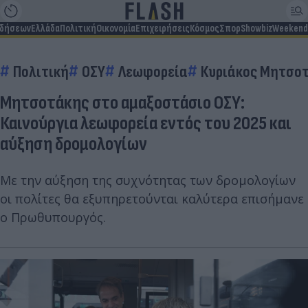
ιδήσεων
Ελλάδα
Πολιτική
Οικονομία
Επιχειρήσεις
Κόσμος
Σπορ
Showbiz
Weekend
Πολιτική
ΟΣΥ
Λεωφορεία
Κυριάκος Μητσο
Μητσοτάκης στο αμαξοστάσιο ΟΣΥ:
Καινούργια λεωφορεία εντός του 2025 και
αύξηση δρομολογίων
Με την αύξηση της συχνότητας των δρομολογίων
οι πολίτες θα εξυπηρετούνται καλύτερα επισήμανε
ο Πρωθυπουργός.