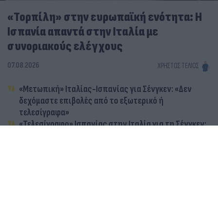
«Τορπίλη» στην ευρωπαϊκή ενότητα: Η
Ισπανία απαντά στην Ιταλία με
συνοριακούς ελέγχους
07.08.2026
ΧΡΉΣΤΟΣ ΤΈΛΙΟΣ
«Μετωπική» Ιταλίας-Ισπανίας για Σένγκεν: «Δεν
δεχόμαστε επιβολές από το εξωτερικό ή
τελεσίγραφα»
«Τελεσίγραφο» Ισπανίας στην Ιταλία για τη Σένγκεν:
Ζητά άρση των περιορισμών έως την Κυριακή