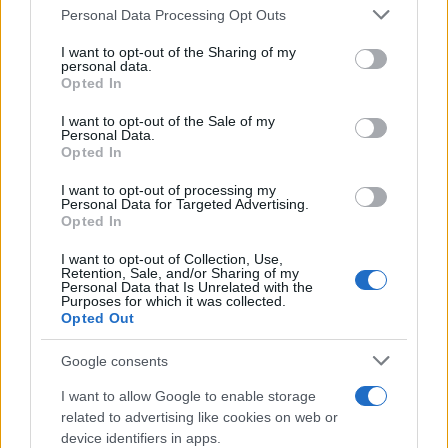
Please note that this website/app uses one or more Google
Personal Data Processing Opt Outs
services and may gather and store information including but
not limited to your visit or usage behaviour. You may click to
I want to opt-out of the Sharing of my
personal data.
grant or deny consent to Google and its third-party tags to
Opted In
use your data for below specified purposes in below Google
consent section.
I want to opt-out of the Sale of my
Personal Data.
Opted In
Είχα την ευκαιρία, σήμερα, να επιβλέψω
I want to opt-out of processing my
καινούργια ηλεκτρικά λεωφορεία και λεωφορεία
Personal Data for Targeted Advertising.
Opted In
φυσικού αερίου, τα οποία εντάσσονται στο
δυναμικό των λεωφορείων που εξυπηρετούν τις
I want to opt-out of Collection, Use,
Retention, Sale, and/or Sharing of my
ευρύτερες ανάγκες του λεκανοπεδίου.
Personal Data that Is Unrelated with the
Purposes for which it was collected.
Opted Out
Σκοπός μας -και θα τον πετύχουμε- είναι να έχουμε
Google consents
900 καινούργια λεωφορεία έως τα μέσα του 2025,
αλλά βέβαια δεν αρκεί μόνο να αντικαθιστούμε
I want to allow Google to enable storage
related to advertising like cookies on web or
παλαιότερα λεωφορεία με νεότερα φιλικά προς το
device identifiers in apps.