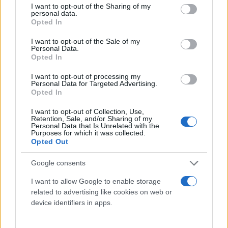
του στόλου συνεχίζεται, με συνέπεια και
not limited to your visit or usage behaviour. You may click to
I want to opt-out of the Sharing of my
personal data.
μεθοδικότητα. Στόχος μας, τα 950 νέα λεωφορεία
grant or deny consent to Google and its third-party tags to
Opted In
use your data for below specified purposes in below Google
στην Αττική το καλοκαίρι του 2025. Θέλω να
consent section.
I want to opt-out of the Sale of my
επαναλάβω τις ευχές μου για Καλή Χρονιά, με υγεία,
Personal Data.
Opted In
ευημερία, δημιουργικότητα και αλληλεγγύη".
Ο Υφυπουργός Υποδομών και Μεταφορών,
I want to opt-out of processing my
Personal Data for Targeted Advertising.
αρμόδιος για τις Μεταφορές, Βασίλης
Opted In
Οικονόμου
σημείωσε:
"Με τα νέα 100 λεωφορεία
I want to opt-out of Collection, Use,
που παραλάβαμε και θα θέσουμε τις επόμενες
Retention, Sale, and/or Sharing of my
Personal Data that Is Unrelated with the
ημέρες σε κυκλοφορία, ενισχύουμε την ποιότητα
Purposes for which it was collected.
των αστικών συγκοινωνιών, προσφέροντας
Opted Out
ασφαλείς, σύγχρονες και φιλικές προς το
Google consents
περιβάλλον μετακινήσεις στους πολίτες.
"
I want to allow Google to enable storage
related to advertising like cookies on web or
device identifiers in apps.