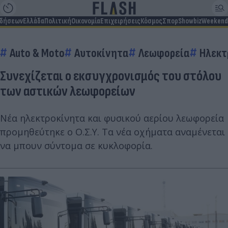
ιδήσεων
Ελλάδα
Πολιτική
Οικονομία
Επιχειρήσεις
Κόσμος
Σπορ
Showbiz
Weekend
Auto & Moto
Αυτοκίνητα
Λεωφορεία
Ηλεκτ
Συνεχίζεται ο εκσυγχρονισμός του στόλου
των αστικών λεωφορείων
Νέα ηλεκτροκίνητα και φυσικού αερίου λεωφορεία
προμηθεύτηκε ο Ο.Σ.Υ. Τα νέα οχήματα αναμένεται
να μπουν σύντομα σε κυκλοφορία.