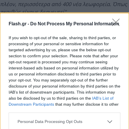
πλέον, περισσότερα από 400 νέα λεωφορεία. Όπως
ακριβώς είχαμε δεσμευτεί"
Flash.gr -
Do Not Process My Personal Information
If you wish to opt-out of the sale, sharing to third parties, or
processing of your personal or sensitive information for
targeted advertising by us, please use the below opt-out
section to confirm your selection. Please note that after your
opt-out request is processed you may continue seeing
interest-based ads based on personal information utilized by
us or personal information disclosed to third parties prior to
your opt-out. You may separately opt-out of the further
disclosure of your personal information by third parties on the
IAB’s list of downstream participants. This information may
also be disclosed by us to third parties on the
IAB’s List of
Downstream Participants
that may further disclose it to other
third parties.
Please note that this website/app uses one or more Google
Personal Data Processing Opt Outs
και
ο Υπουργός πρόσθεσε:
"Ο εκσυγχρονισμός
services and may gather and store information including but