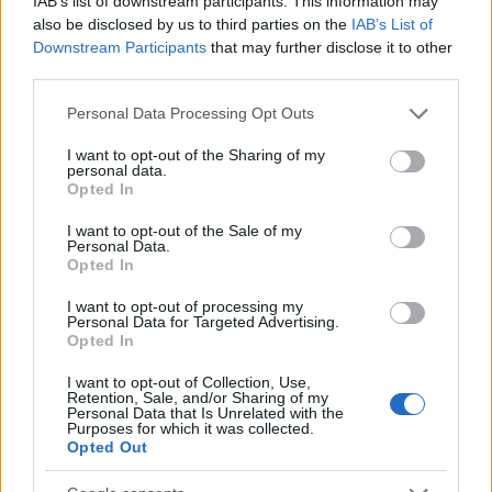
IAB’s list of downstream participants. This information may
also be disclosed by us to third parties on the
IAB’s List of
Downstream Participants
that may further disclose it to other
third parties.
Please note that this website/app uses one or more Google
Personal Data Processing Opt Outs
services and may gather and store information including but
not limited to your visit or usage behaviour. You may click to
I want to opt-out of the Sharing of my
personal data.
grant or deny consent to Google and its third-party tags to
Opted In
use your data for below specified purposes in below Google
consent section.
I want to opt-out of the Sale of my
Personal Data.
Opted In
I want to opt-out of processing my
Personal Data for Targeted Advertising.
Opted In
I want to opt-out of Collection, Use,
Retention, Sale, and/or Sharing of my
Personal Data that Is Unrelated with the
Purposes for which it was collected.
Opted Out