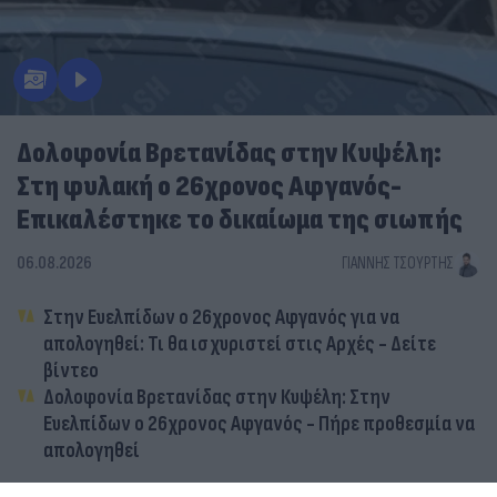
Δολοφονία Βρετανίδας στην Κυψέλη:
Στη φυλακή ο 26χρονος Αφγανός-
Επικαλέστηκε το δικαίωμα της σιωπής
06.08.2026
ΓΙΆΝΝΗΣ ΤΣΟΎΡΤΗΣ
Στην Ευελπίδων ο 26χρονος Αφγανός για να
απολογηθεί: Τι θα ισχυριστεί στις Αρχές - Δείτε
βίντεο
Δολοφονία Βρετανίδας στην Κυψέλη: Στην
Ευελπίδων ο 26χρονος Αφγανός - Πήρε προθεσμία να
απολογηθεί