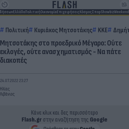
ιδήσεων
Ελλάδα
Πολιτική
Οικονομία
Επιχειρήσεις
Κόσμος
Σπορ
Showbiz
Weekend
Πολιτική
Κυριάκος Μητσοτάκης
KKE
Δημήτ
Μητσοτάκης στο προεδρικό Μέγαρο: Ούτε
εκλογές, ούτε ανασχηματισμός - Να πάτε
διακοπές
24.07.2022 23:27
Ηλίας
Λιβάνιος
Κάνε κλικ και δες περισσότερο
Flash.gr
στην αναζήτηση της
Google