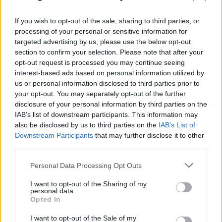
If you wish to opt-out of the sale, sharing to third parties, or
processing of your personal or sensitive information for
targeted advertising by us, please use the below opt-out
section to confirm your selection. Please note that after your
opt-out request is processed you may continue seeing
interest-based ads based on personal information utilized by
us or personal information disclosed to third parties prior to
your opt-out. You may separately opt-out of the further
disclosure of your personal information by third parties on the
IAB’s list of downstream participants. This information may
also be disclosed by us to third parties on the
IAB’s List of
Downstream Participants
that may further disclose it to other
third parties.
Please note that this website/app uses one or more Google
Personal Data Processing Opt Outs
services and may gather and store information including but
not limited to your visit or usage behaviour. You may click to
I want to opt-out of the Sharing of my
personal data.
grant or deny consent to Google and its third-party tags to
Opted In
Η χαμηλή στάθμη του Δούναβη στη
use your data for below specified purposes in below Google
consent section.
I want to opt-out of the Sale of my