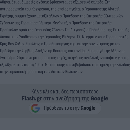
Αθήνα, ότι οι διμερείς σχέσεις βρίσκονται σε εξαιρετικό επίπεδο. Στη
αντιπροσωπεία του Κογκρέσου, της οποίας ηγείται ο Γερουσιαστής Λίντσεϊ
Γκράχαμ, συμμετέχουν μεταξύ άλλων ο Πρόεδρος της Επιτροπής Εξωτερικών
Σχέσεων της Γερουσίας Ρόμπερτ Μενέντεζ, ο Πρόεδρος της Επιτροπής
Προϋπολογισμού της Γερουσίας Σέλντον Γουάιτχαουζ, ο Πρόεδρος της Επιτροπής
Δικαστικών Υποθέσεων της Γερουσίας Ρίτζαρντ Τζ. Ντέρμπιν και ο Γερουσιαστής
Κρις Βαν Χόλεν. Επιπλέον, ο Πρωθυπουργός είχε επίσης συναντήσεις με τον
Πρόεδρο της Σερβίας Αλεξάνταρ Βούισιτς και τον Πρωθυπουργό της Αλβανίας
Έντι Ράμα. Σύμφωνα με κομματικές πηγές, οι ηγέτες αντάλλαξαν απόψεις για τις
εξελίξεις στην περιοχή. Ο κ. Μητσοτάκης επαναβεβαίωσε τη στήριξη της Ελλάδας
στην ευρωπαϊκή προοπτική των Δυτικών Βαλκανίων.
Κάνε κλικ και δες περισσότερο
Flash.gr
στην αναζήτηση της
Google