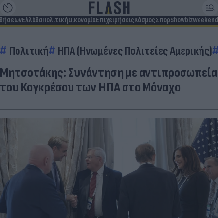
ιδήσεων
Ελλάδα
Πολιτική
Οικονομία
Επιχειρήσεις
Κόσμος
Σπορ
Showbiz
Weekend
Πολιτική
ΗΠΑ (Ηνωμένες Πολιτείες Αμερικής)
Μητσοτάκης: Συνάντηση με αντιπροσωπεία
του Κογκρέσου των ΗΠΑ στο Μόναχο