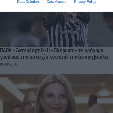
Data Deletion
Data Access
Privacy Policy
ΠΑΟΚ - Άντερλεχτ 0-1: «Πλήρωσε» το γρήγορο
γκολ και την αστοχία του από την άσπρη βούλα
06.08.2026