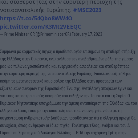
και σταθερότητας στην ευρύτερη περιοχή της
νοτιοανατολικής Ευρώπης.
#MSC2023
https://t.co/54Qbo8WW4O
pic.twitter.com/K3Mt2VEEQC
— Prime Minister GR (@PrimeministerGR)
February 17, 2023
Σύμφωνα με κομματικές πηγές ο πρωθυπουργός επισήμανε τη σταθερή στήριξη
της Ελλάδας στην Ουκρανία, ενώ ανέλυσε τον αναβαθμισμένο ρόλο της χώρας
μας ως πυλώνα γεωπολιτικής και ενεργειακής ασφαλείας και σταθερότητας
στην ευρύτερη περιοχή της νοτιοανατολικής Ευρώπης. Επιπλέον, συζητήθηκε
ακόμη το μεταναστευτικό και ο ρόλος της Ελλάδας στην προστασία των
εξωτερικών συνόρων της Ευρωπαϊκής Ένωσης. Ανταλλαγή απόψεων έγινε και
για τους καταστροφικούς σεισμούς που έπληξαν την Τουρκία και τη Συρία. Ο
Κυριάκος Μητσοτάκης υπογράμμισε την άμεση ανταπόκριση της Ελλάδας και του
ελληνικού λαού, τόσο με την αποστολή σωστικών συνεργείων όσο με τη
συγκέντρωση ανθρωπιστικής βοήθειας, προσθέτοντας ότι η ελληνική αρωγή θα
συνεχίσει, όπως ανέφεραν οι ίδιες πηγές. Τονίστηκε τέλος, ενόψει και του Δ΄
Γύρου του Στρατηγικού Διαλόγου Ελλάδας – ΗΠΑ την ερχόμενη Τρίτη στην