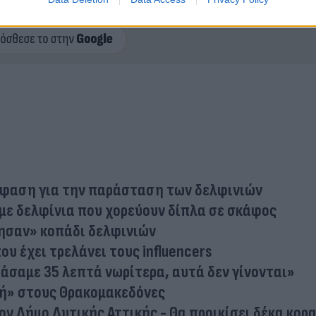
ερο
Flash.gr
στην αναζήτηση της
Google
όφαση για την παράσταση των δελφινιών
 με δελφίνια που χορεύουν δίπλα σε σκάφος
ησαν» κοπάδι δελφινιών
ου έχει τρελάνει τους influencers
σαμε 35 λεπτά νωρίτερα, αυτά δεν γίνονται»
μή» στους Θρακομακεδόνες
ν Δήμο Δυτικής Αττικής - Θα προικίσει δέκα κορ