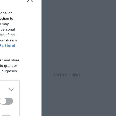
sonal or
ection to
ou may
 personal
out of the
 downstream
B’s List of
er and store
to grant or
ed purposes