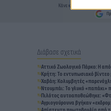
Κάνε κλικ και δες περισσότ
Διάβασε σχετικά
Αττικό Ζωολογικό Πάρκο: Η απ
Κρήτη: Το εντυπωσιακό βίντεο
Χαβάη: Κολυμβητές «παρενόχλ
Ντουμπάι: To γλυκό «παπάκι» π
Πιλότος αυτοαποθεώθηκε: «Φτά
Αγριογούρουνα βγήκαν «εκδρο
Απίστευτη πρωτοβουλία από το