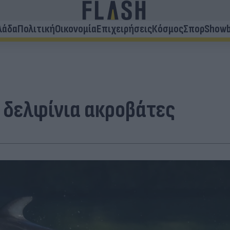
λάδα
Πολιτική
Οικονομία
Επιχειρήσεις
Κόσμος
Σπορ
Showb
 δελφίνια ακροβάτες