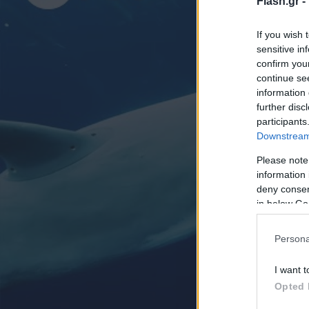
Flash.gr -
If you wish 
sensitive in
confirm you
continue se
information 
further disc
participants
Downstream 
Please note
information 
deny consent
in below Go
Persona
I want t
Opted 