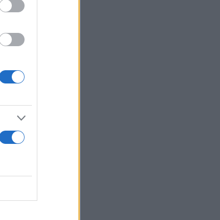
 πολλές