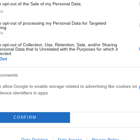
o opt-out of the Sale of my Personal Data.
In
ύσκολο να εντοπίσουμε αυτά τα δελφίνια. Περάσαμε
to opt-out of processing my Personal Data for Targeted
ing.
λιόμετρα κατά τη διάρκεια των γυρισμάτων και δεν
In
με τότε συνέβη η μαγεία».
o opt-out of Collection, Use, Retention, Sale, and/or Sharing
ersonal Data that Is Unrelated with the Purposes for which it
lected.
Out
consents
o allow Google to enable storage related to advertising like cookies on
evice identifiers in apps.
CONFIRM
Data Deletion
Data Access
Privacy Policy