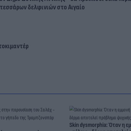
τεσσάρων δελφινιών στο Αιγαίο
τοκιμαντέρ
Skin dysmorphia: Όταν η ε