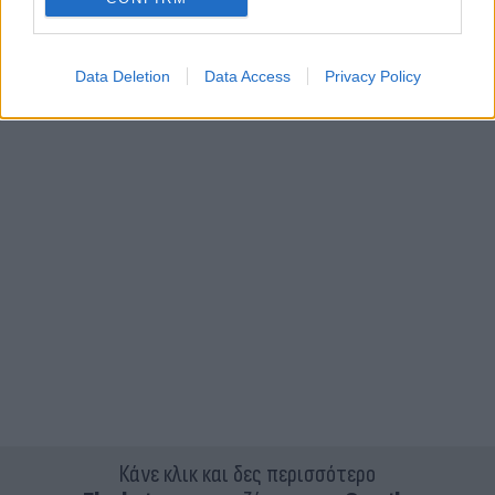
τρίποντα, 8/9 βολές, 5 ριμπάουντ, 8 ασίστ),
Γουέτζελ 4, Κάμερον, Σμιθ-Μίλνερ, Ενγκατάι 9 (3/4
Data Deletion
Data Access
Privacy Policy
τρίποντα)
Κάνε κλικ και δες περισσότερο