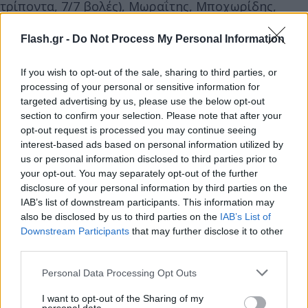
τρίποντα, 7/7 βολές), Μωραΐτης, Μποχωρίδης,
Παπαγιάννης 8 (4/7 δίποντα, 9 ριμπάουντ, 2
Flash.gr -
Do Not Process My Personal Information
μπλοκ), Παπαπέτρου 27 (4/8 δίποντα, 4/7 τρίποντα,
7/10 βολές, 6 ριμπάουντ), Αντετοκούνμπο 2,
If you wish to opt-out of the sale, sharing to third parties, or
Χατζηδάκης
processing of your personal or sensitive information for
targeted advertising by us, please use the below opt-out
section to confirm your selection. Please note that after your
opt-out request is processed you may continue seeing
interest-based ads based on personal information utilized by
us or personal information disclosed to third parties prior to
your opt-out. You may separately opt-out of the further
disclosure of your personal information by third parties on the
IAB’s list of downstream participants. This information may
also be disclosed by us to third parties on the
IAB’s List of
Downstream Participants
that may further disclose it to other
third parties.
Please note that this website/app uses one or more Google
Personal Data Processing Opt Outs
services and may gather and store information including but
not limited to your visit or usage behaviour. You may click to
I want to opt-out of the Sharing of my