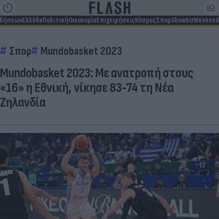
ιδήσεων
Ελλάδα
Πολιτική
Οικονομία
Επιχειρήσεις
Κόσμος
Σπορ
Showbiz
Weekend
Σπορ
Mundobasket 2023
Mundobasket 2023: Με ανατροπή στους
«16» η Εθνική, νίκησε 83-74 τη Νέα
Ζηλανδία