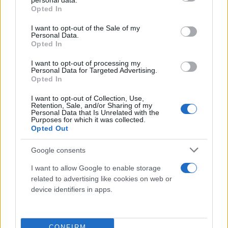
personal data.
grant or deny consent to Google and its third-party tags to
Opted In
use your data for below specified purposes in below Google
consent section.
I want to opt-out of the Sale of my
Personal Data.
Opted In
I want to opt-out of processing my
Personal Data for Targeted Advertising.
Opted In
I want to opt-out of Collection, Use,
Retention, Sale, and/or Sharing of my
Personal Data that Is Unrelated with the
Purposes for which it was collected.
Opted Out
Google consents
I want to allow Google to enable storage
related to advertising like cookies on web or
ΝΕΑ ΖΗΛΑΝΔΙΑ
(Κάμερον): Τε Ράνγκι 19 (1/2
device identifiers in apps.
δίποντα, 4/8 τρίποντα, 5/7 βολές, 5 ριμπάουντ),
ΛιΆφα (0/7 σουτ), Ντιλέινι 10 (1 τρίποντο, 14
ριμπάουντ, 4 ασίστ), Ίλι 27 (5/11 δίποντα, 3/5
CONFIRM