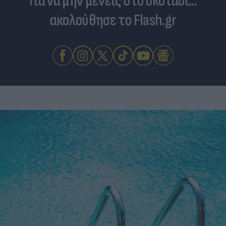
Για να μην μένεις στο σκοτάδι...
ακολούθησε το Flash.gr