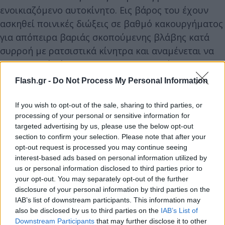
ενοικιαζόμενο αυτοκίνητο. Εις βάρος του έχουν
ασκηθεί ποινικές διώξεις σε βαθμό κακουργήματος
για απόπειρα βαριάς σκοπούμενης βλάβης κατά
συρροή με ρατσιστικά κίνητρα και αναμένεται να
απολογηθεί αύριο στις 12.30 το μεσημέρι.
Flash.gr -
Do Not Process My Personal Information
«Συμβαίνουν αυτά σε οποιαδήποτε χώρα»
If you wish to opt-out of the sale, sharing to third parties, or
processing of your personal or sensitive information for
Ο δικηγόρος του 36χρονου και του 38χρονου που
targeted advertising by us, please use the below opt-out
section to confirm your selection. Please note that after your
έκαναν την επίθεση δήλωσε στον ΣΚΑΪ πως «αυτά
opt-out request is processed you may continue seeing
τα περιστατικά όχι μόνο στην Ελλάδα, συμβαίνουν
interest-based ads based on personal information utilized by
και στη Βρετανία συμβαίνουν και στη Γερμανία
us or personal information disclosed to third parties prior to
συμβαίνουν. O διασυρμός μιας χώρας γίνεται εξ
your opt-out. You may separately opt-out of the further
disclosure of your personal information by third parties on the
άλλων λόγων όχι εξ αυτών. Ας προσέχουμε την
IAB’s list of downstream participants. This information may
οικονομία μας και τις πολιτικές μας έξω… τα
also be disclosed by us to third parties on the
IAB’s List of
υπόλοιπα περιστατικά συμβαίνουν σε οποιαδήποτε
Downstream Participants
that may further disclose it to other