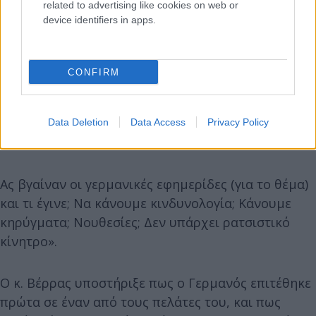
related to advertising like cookies on web or
device identifiers in apps.
CONFIRM
Data Deletion
Data Access
Privacy Policy
Ας βγαίναν οι γερμανικές εφημερίδες (για το θέμα)
και τι έγινε; Να κάνουμε κινδυνολογία; Κάνουμε
κηρύγματα; Νουθεσίες; Δεν υπάρχει ρατσιστικό
κίνητρο».
Ο κ. Βέρρας υποστήριξε πως ο Γερμανός επιτέθηκε
πρώτα σε έναν από τους πελάτες του, και πως