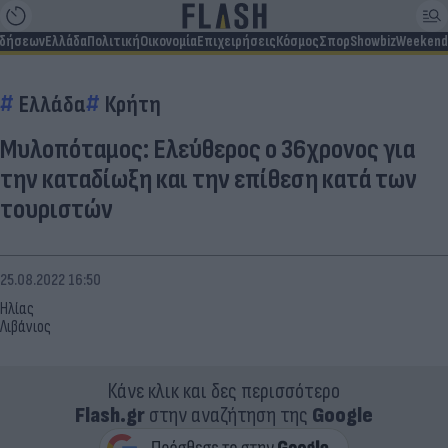
ιδήσεων
Ελλάδα
Πολιτική
Οικονομία
Επιχειρήσεις
Κόσμος
Σπορ
Showbiz
Weekend
Ελλάδα
Κρήτη
Μυλοπόταμος: Ελεύθερος ο 36χρονος για
την καταδίωξη και την επίθεση κατά των
τουριστών
25.08.2022 16:50
Ηλίας
Λιβάνιος
Κάνε κλικ και δες περισσότερο
Flash.gr
στην αναζήτηση της
Google