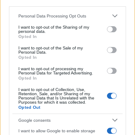
third parties.
χώρα.
Please note that this website/app uses one or more Google
Personal Data Processing Opt Outs
services and may gather and store information including but
not limited to your visit or usage behaviour. You may click to
I want to opt-out of the Sharing of my
personal data.
grant or deny consent to Google and its third-party tags to
Opted In
use your data for below specified purposes in below Google
consent section.
I want to opt-out of the Sale of my
Personal Data.
Opted In
I want to opt-out of processing my
Personal Data for Targeted Advertising.
Opted In
I want to opt-out of Collection, Use,
Retention, Sale, and/or Sharing of my
Personal Data that Is Unrelated with the
Purposes for which it was collected.
Opted Out
Google consents
I want to allow Google to enable storage