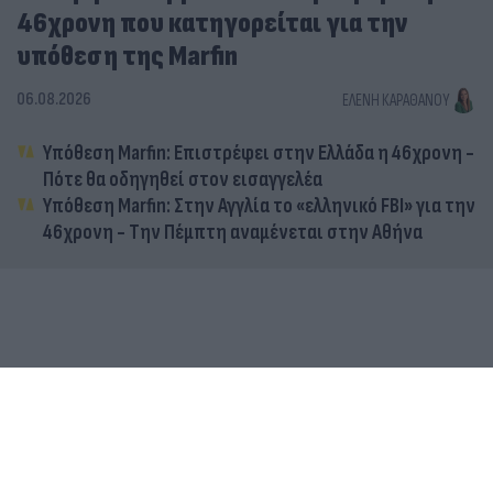
46χρονη που κατηγορείται για την
υπόθεση της Marfin
06.08.2026
ΕΛΈΝΗ ΚΑΡΑΘΆΝΟΥ
Υπόθεση Marfin: Επιστρέφει στην Ελλάδα η 46χρονη -
Πότε θα οδηγηθεί στον εισαγγελέα
Υπόθεση Marfin: Στην Αγγλία το «ελληνικό FBI» για την
46χρονη - Την Πέμπτη αναμένεται στην Αθήνα