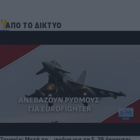
ΑΠΟ ΤΟ ΔΙΚΤΥΟ
Τουρκία: Μετά το... φρένο για τα F-35 έρχονται