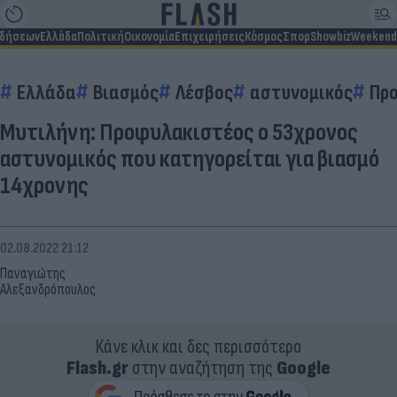
ιδήσεων
Ελλάδα
Πολιτική
Οικονομία
Επιχειρήσεις
Κόσμος
Σπορ
Showbiz
Weekend
Ελλάδα
Βιασμός
Λέσβος
αστυνομικός
Πρ
Μυτιλήνη: Προφυλακιστέος ο 53χρονος
αστυνομικός που κατηγορείται για βιασμό
14χρονης
02.08.2022 21:12
Παναγιώτης
Αλεξανδρόπουλος
Κάνε κλικ και δες περισσότερο
Flash.gr
στην αναζήτηση της
Google