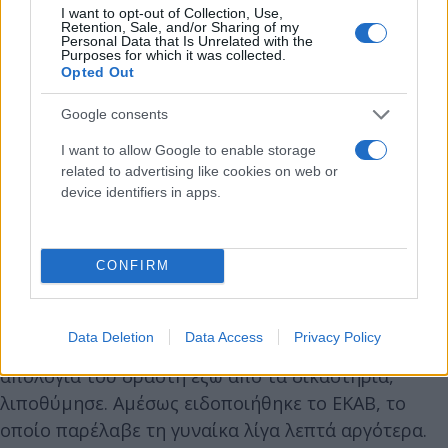
I want to opt-out of Collection, Use,
Retention, Sale, and/or Sharing of my
Personal Data that Is Unrelated with the
Purposes for which it was collected.
Opted Out
Google consents
I want to allow Google to enable storage
Η απολογία του αστυνομικού/προπονητή βόλεϊ
related to advertising like cookies on web or
ξεκίνησε στις 11 το πρωί, διήρκεσε επτά ολόκληρες
device identifiers in apps.
ώρες και ολοκληρώθηκε στις 6 το απόγευμα
περίπου.
CONFIRM
Λόγω της έντασης, της αγωνίας και της
συναισθηματικής φόρτισης, η μητέρα του ανήλικου
Data Deletion
Data Access
Privacy Policy
παιδιού, η οποία παρέμενε όλες τις ώρες κατά την
απολογία του δράστη έξω από τα δικαστήρια,
λιποθύμησε. Αμέσως ειδοποιήθηκε το ΕΚΑΒ, το
οποίο παρέλαβε τη γυναίκα λίγα λεπτά αργότερα.