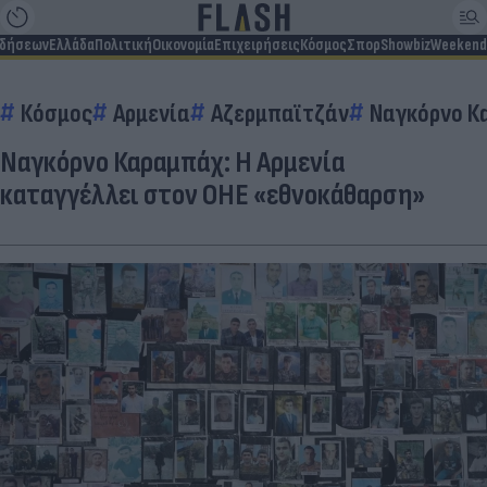
ιδήσεων
Ελλάδα
Πολιτική
Οικονομία
Επιχειρήσεις
Κόσμος
Σπορ
Showbiz
Weekend
Κόσμος
Αρμενία
Αζερμπαϊτζάν
Ναγκόρνο Κ
Ναγκόρνο Καραμπάχ: Η Αρμενία
καταγγέλλει στον ΟΗΕ «εθνοκάθαρση»