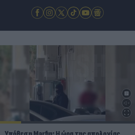
Υπόθεση Marfin: Η ώρα της απολογίας