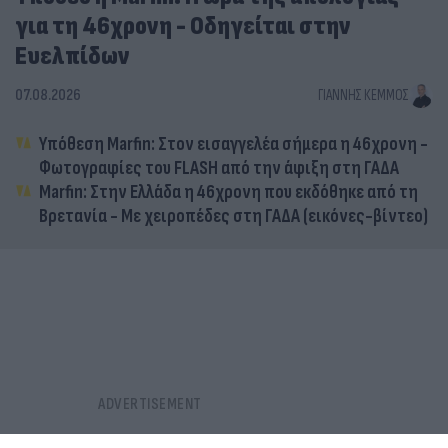
για τη 46χρονη - Οδηγείται στην
Ευελπίδων
07.08.2026
ΓΙΆΝΝΗΣ ΚΈΜΜΟΣ
Υπόθεση Marfin: Στον εισαγγελέα σήμερα η 46χρονη -
Φωτογραφίες του FLASH από την άφιξη στη ΓΑΔΑ
Marfin: Στην Ελλάδα η 46χρονη που εκδόθηκε από τη
Βρετανία - Με χειροπέδες στη ΓΑΔΑ (εικόνες-βίντεο)