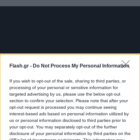
Flash.gr -
Do Not Process My Personal Information
If you wish to opt-out of the sale, sharing to third parties, or
processing of your personal or sensitive information for
targeted advertising by us, please use the below opt-out
section to confirm your selection. Please note that after your
opt-out request is processed you may continue seeing
Ο πρόεδρος του Αζερμπαϊτζάν Ιλχάμ Αλίγεφ
interest-based ads based on personal information utilized by
κήρυξε τη νίκη στην ορεινή περιφέρεια την
us or personal information disclosed to third parties prior to
Τετάρτη, 20/9, λέγοντας πως η “σιδερένια γροθιά”
your opt-out. You may separately opt-out of the further
disclosure of your personal information by third parties on the
του έστειλε την ιδέα ενός αρμενικού Καραμπάχ