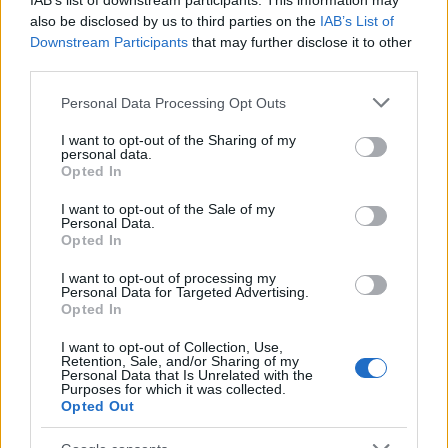
IAB’s list of downstream participants. This information may
στην Ιστορία έπειτα από μια 24ωρη στρατιωτική
also be disclosed by us to third parties on the
IAB’s List of
επιχείρηση-αστραπή.
Downstream Participants
that may further disclose it to other
third parties.
Σε μια άλλη εξέλιξη, η Αρμενία χαρακτήρισε
Please note that this website/app uses one or more Google
Personal Data Processing Opt Outs
services and may gather and store information including but
σήμερα “‘έγκλημα κατά της ανθρωπότητας” τη
not limited to your visit or usage behaviour. You may click to
I want to opt-out of the Sharing of my
στρατιωτική επιχείρηση που εξαπέλυσε το
personal data.
grant or deny consent to Google and its third-party tags to
Opted In
Αζερμπαϊτζάν στο Ναγκόρνο Καραμπάχ,
use your data for below specified purposes in below Google
consent section.
δηλώνοντας ενώπιον του Συμβουλίου Ανθρωπίνων
I want to opt-out of the Sale of my
Personal Data.
Δικαιωμάτων του ΟΗΕ πως “μια εθνοκάθαρση”
Opted In
βρίσκεται σε εξέλιξη.
I want to opt-out of processing my
Personal Data for Targeted Advertising.
Opted In
“Η Αρμενία δεν σταμάτησε να ενημερώνει το
Συμβούλιο για μια επικείμενη εθνοκάθαρση.
I want to opt-out of Collection, Use,
Retention, Sale, and/or Sharing of my
Σήμερα, είναι σε εξέλιξη (…). Όμως οι άμαχοι του
Personal Data that Is Unrelated with the
Purposes for which it was collected.
Ναγκόρνο Καραμπάχ έχουν εγκλωβιστεί και δεν
Opted Out
έχουν κανέναν τρόπο να απομακρυνθούν καθώς το