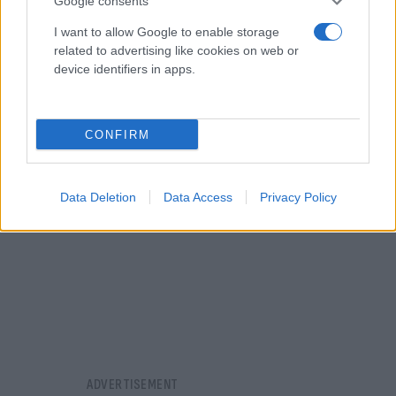
Google consents
Αζερμπαϊτζάν συνεχίζει να εμποδίζει τη μοναδική
σανίδα σωτηρίας που τους συνδέει με το Αρμενία”,
I want to allow Google to enable storage
related to advertising like cookies on web or
δήλωσε ο Αρμένιος πρεσβευτής Αντρανίκ
device identifiers in apps.
Χοφχανισιάν.
CONFIRM
Data Deletion
Data Access
Privacy Policy