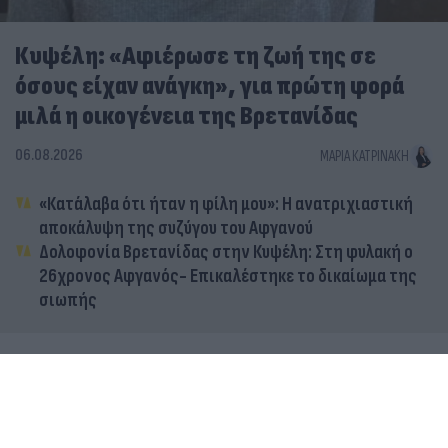
Κυψέλη: «Αφιέρωσε τη ζωή της σε
όσους είχαν ανάγκη», για πρώτη φορά
μιλά η οικογένεια της Βρετανίδας
06.08.2026
ΜΑΡΊΑ ΚΑΤΡΙΝΆΚΗ
«Κατάλαβα ότι ήταν η φίλη μου»: Η ανατριχιαστική
αποκάλυψη της συζύγου του Αφγανού
Δολοφονία Βρετανίδας στην Κυψέλη: Στη φυλακή ο
26χρονος Αφγανός- Επικαλέστηκε το δικαίωμα της
σιωπής