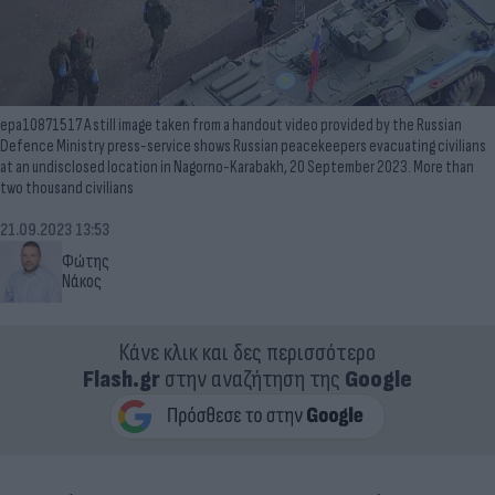
epa10871517 A still image taken from a handout video provided by the Russian
Defence Ministry press-service shows Russian peacekeepers evacuating civilians
at an undisclosed location in Nagorno-Karabakh, 20 September 2023. More than
two thousand civilians
21.09.2023 13:53
Φώτης
Νάκος
Κάνε κλικ και δες περισσότερο
Flash.gr
στην αναζήτηση της
Google