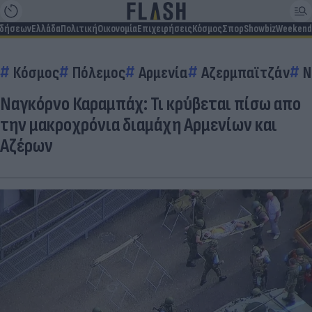
ιδήσεων
Ελλάδα
Πολιτική
Οικονομία
Επιχειρήσεις
Κόσμος
Σπορ
Showbiz
Weekend
Κόσμος
Πόλεμος
Αρμενία
Αζερμπαϊτζάν
Ν
Ναγκόρνο Καραμπάχ: Τι κρύβεται πίσω απο
την μακροχρόνια διαμάχη Αρμενίων και
Αζέρων