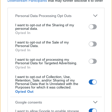
Downstream Participants
that may further disclose it to other
Εκατομμύρια άνθρωποι έχουν εκτοπιστεί από τις
third parties.
εστίες τους και χιλιάδες έχουν σκοτωθεί. Η
Please note that this website/app uses one or more Google
σύγκρουση έχει επίσης εμποδίσει την ανάπτυξη και
Personal Data Processing Opt Outs
services and may gather and store information including but
των δύο χωρών.
not limited to your visit or usage behaviour. You may click to
I want to opt-out of the Sharing of my
personal data.
grant or deny consent to Google and its third-party tags to
Opted In
use your data for below specified purposes in below Google
consent section.
I want to opt-out of the Sale of my
Personal Data.
Opted In
I want to opt-out of processing my
Personal Data for Targeted Advertising.
Opted In
I want to opt-out of Collection, Use,
Retention, Sale, and/or Sharing of my
Personal Data that Is Unrelated with the
Purposes for which it was collected.
Opted Out
Google consents
I want to allow Google to enable storage