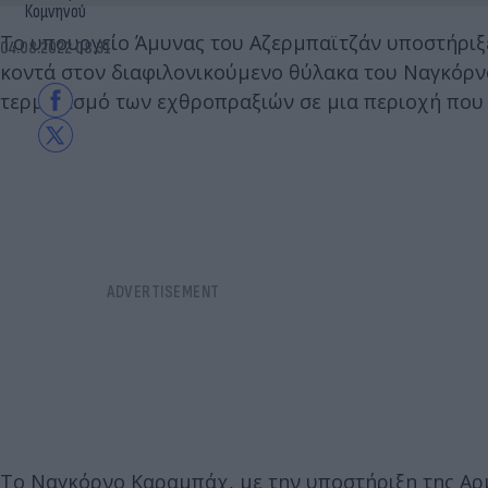
Κομνηνού
Το υπουργείο Άμυνας του Αζερμπαϊτζάν υποστήριξε
04.08.2022 08:31
κοντά στον διαφιλονικούμενο θύλακα του Ναγκόρν
τερματισμό των εχθροπραξιών σε μια περιοχή που 
Το Ναγκόρνο Καραμπάχ, με την υποστήριξη της Αρμ