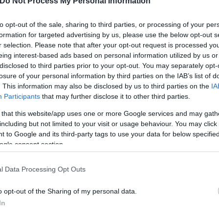
Do Not Process My Personal Information
to opt-out of the sale, sharing to third parties, or processing of your per
νται για παραβιάσεις της εκεχειρίας και τις τελευ
formation for targeted advertising by us, please use the below opt-out s
r selection. Please note that after your opt-out request is processed y
eing interest-based ads based on personal information utilized by us or
disclosed to third parties prior to your opt-out. You may separately opt-
 την Αρμενία για κατάφωρη παραβίαση της εκεχειρ
losure of your personal information by third parties on the IAB’s list of
ατο ενός στρατιώτη. Επιπλέον, το Μπακού υποστηρί
. This information may also be disclosed by us to third parties on the
IA
Participants
that may further disclose it to other third parties.
 που επιχείρησαν να καταλάβουν έναν λόφο σε περ
ών δυνάμεων.
 that this website/app uses one or more Google services and may gath
including but not limited to your visit or usage behaviour. You may click 
 to Google and its third-party tags to use your data for below specifi
ό των παράνομων αρμενικών ενόπλων σχηματισμών
ogle consent section.
 στην οποία ζητείται από όλα τα αρμενικά στρατεύ
ε «συντριπτικά» αντίμετρα.
l Data Processing Opt Outs
o opt-out of the Sharing of my personal data.
ς κατηγορεί το Αζερμπαϊτζάν για παραβίαση της εκ
In
έλεγχο των ρωσικών ειρηνευτικών δυνάμεων. Το Γε