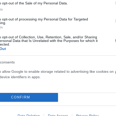
αματήσει την επιθετική συμπεριφορά και τις ενέργε
o opt-out of the Sale of my Personal Data.
In
to opt-out of processing my Personal Data for Targeted
ing.
τον άμεσο τερματισμό των εχθροπραξιών και κάλεσ
In
α.
o opt-out of Collection, Use, Retention, Sale, and/or Sharing
ersonal Data that Is Unrelated with the Purposes for which it
lected.
Out
νο Καραμπάχ είχαν κηρύξει μερική επιστράτευση.
consents
ν για παραβίαση της εκεχειρίας, σημειώνοντας πως
o allow Google to enable storage related to advertising like cookies on
ση της κατάστασης στην έκρυθμη περιοχή.
evice identifiers in apps.
ς νέες μάχες δυνάμεων της Αρμενίας και του Αζερμ
όρνο Καραμπάχ, ανέφερε χθες ο εκπρόσωπος της α
CONFIRM
Data Deletion
Data Access
Privacy Policy