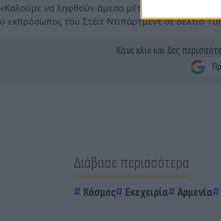
«Καλούμε να ληφθούν άμεσα μέτρα για να μειωθούν 
ο εκπρόσωπος του Στέιτ Ντιπάρτμεντ σε δελτίο Τ
Κάνε κλικ και δες περισσότ
Διάβασε περισσότερα
Κόσμος
Εκεχειρία
Αρμενία