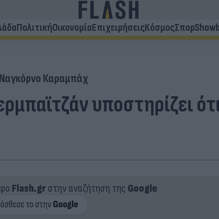
λάδα
Πολιτική
Οικονομία
Επιχειρήσεις
Κόσμος
Σπορ
Showb
Ναγκόρνο Καραμπάχ
ερμπαϊτζάν υποστηρίζει ότ
ερο
Flash.gr
στην αναζήτηση της
Google