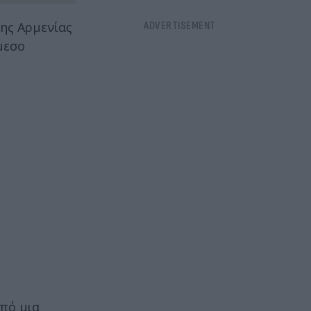
της Αρμενίας
μεσο
πό μια