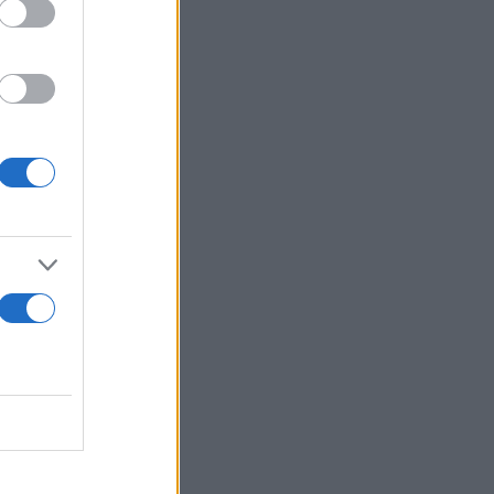
ιες του
ε τις
 οι ρωσικές
παϊτζάν οι
μερικανικής