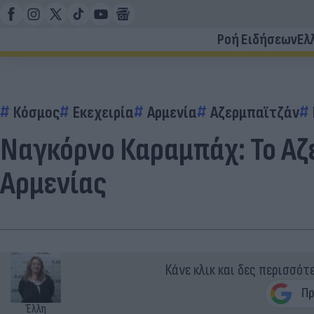
Ροή Ειδήσεων
Ελ
Κόσμος
Εκεχειρία
Αρμενία
Αζερμπαϊτζάν
Ναγκόρνο Καραμπάχ: Το Αζ
Αρμενίας
Κάνε κλικ και δες περισσότ
Έλλη