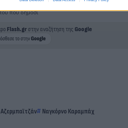
οι εντάσεις και να αποτραπεί η περαιτέρω κλιμάκω
ύπου που δημοσι
ερο
Flash.gr
στην αναζήτηση της
Google
Αζερμπαϊτζάν
Ναγκόρνο Καραμπάχ