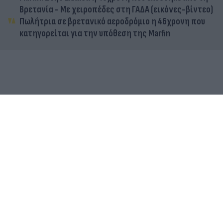
Βρετανία - Με χειροπέδες στη ΓΑΔΑ (εικόνες-βίντεο)
Πωλήτρια σε βρετανικό αεροδρόμιο η 46χρονη που
κατηγορείται για την υπόθεση της Marfin