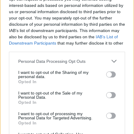
interest-based ads based on personal information utilized by
us or personal information disclosed to third parties prior to
To βίντεο δείχνει πλάνα από κάμερα σώματος
your opt-out. You may separately opt-out of the further
αστυνομικών που έφτασαν στο σπίτι του Πολ
disclosure of your personal information by third parties on the
Πελόζι στις 28 Οκτωβρίου 2022, όταν του
IAB’s list of downstream participants. This information may
επιτέθηκαν.
also be disclosed by us to third parties on the
IAB’s List of
Downstream Participants
that may further disclose it to other
third parties.
Please note that this website/app uses one or more Google
Personal Data Processing Opt Outs
services and may gather and store information including but
not limited to your visit or usage behaviour. You may click to
I want to opt-out of the Sharing of my
personal data.
grant or deny consent to Google and its third-party tags to
Opted In
use your data for below specified purposes in below Google
consent section.
I want to opt-out of the Sale of my
Personal Data.
Opted In
I want to opt-out of processing my
Personal Data for Targeted Advertising.
Opted In