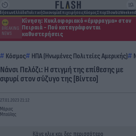
ιδήσεων
Ελλάδα
Πολιτική
Οικονομία
Επιχειρήσεις
Κόσμος
Σπορ
Showbiz
Weekend
Κίνηση: Κυκλοφοριακό «έμφραγμα» στον
Πειραιά - Πού καταγράφονται
BREAKING
καθυστερήσεις
NEWS
Κόσμος
ΗΠΑ (Ηνωμένες Πολιτείες Αμερικής)
Νάνσι Πελόζι: Η στιγμή της επίθεσης με
σφυρί στον σύζυγο της [Βίντεο]
27.01.2023 21:12
Μάριος
Μπούλης
Κάνε κλικ και δες περισσότερο