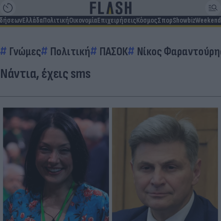
ιδήσεων
Ελλάδα
Πολιτική
Οικονομία
Επιχειρήσεις
Κόσμος
Σπορ
Showbiz
Weekend
Γνώμες
Πολιτική
ΠΑΣΟΚ
Νίκος Φαραντούρη
Νάντια, έχεις sms