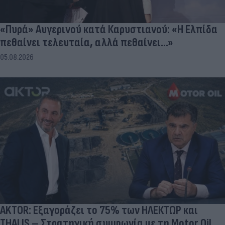
«Πυρά» Αυγερινού κατά Καρυστιανού: «Η Ελπίδα
πεθαίνει τελευταία, αλλά πεθαίνει...»
05.08.2026
AKTOR: Εξαγοράζει το 75% των ΗΛΕΚΤΩΡ και
THALIS – Στρατηγική συμφωνία με τη Motor Oil