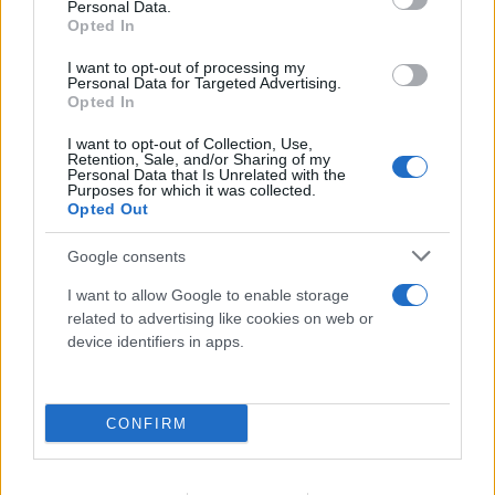
Personal Data.
Opted In
I want to opt-out of processing my
Personal Data for Targeted Advertising.
Opted In
I want to opt-out of Collection, Use,
Retention, Sale, and/or Sharing of my
Personal Data that Is Unrelated with the
Purposes for which it was collected.
Opted Out
Υπόθεση Marfin: Στην Αγγλία το «ελληνικό
Google consents
FBI» για την 46χρονη - Την Πέμπτη
I want to allow Google to enable storage
αναμένεται στην Αθήνα
related to advertising like cookies on web or
device identifiers in apps.
05.08.2026
CONFIRM