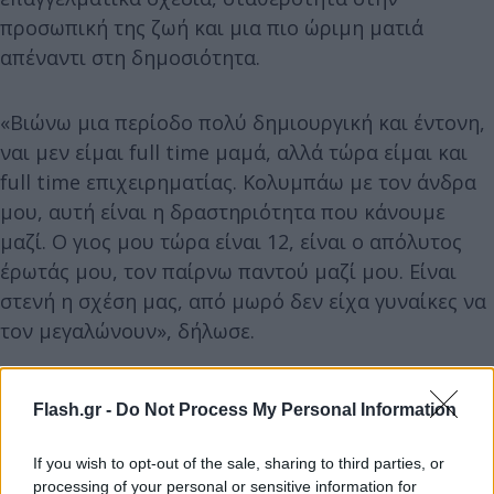
προσωπική της ζωή και μια πιο ώριμη ματιά
απέναντι στη δημοσιότητα.
«Βιώνω μια περίοδο πολύ δημιουργική και έντονη,
ναι μεν είμαι full time μαμά, αλλά τώρα είμαι και
full time επιχειρηματίας. Κολυμπάω με τον άνδρα
μου, αυτή είναι η δραστηριότητα που κάνουμε
μαζί. Ο γιος μου τώρα είναι 12, είναι ο απόλυτος
έρωτάς μου, τον παίρνω παντού μαζί μου. Είναι
στενή η σχέση μας, από μωρό δεν είχα γυναίκες να
τον μεγαλώνουν», δήλωσε.
Flash.gr -
Do Not Process My Personal Information
If you wish to opt-out of the sale, sharing to third parties, or
processing of your personal or sensitive information for