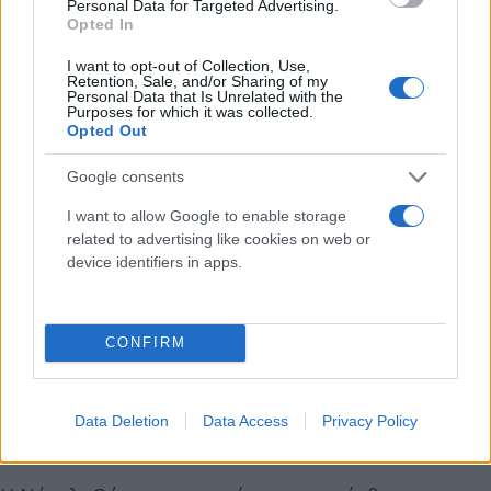
Personal Data for Targeted Advertising.
Opted In
I want to opt-out of Collection, Use,
Retention, Sale, and/or Sharing of my
Personal Data that Is Unrelated with the
Για τη σχέση της με τον σύζυγό της, δήλωσε:
Purposes for which it was collected.
«Είμαστε 13 χρόνια μαζί με τον σύζυγό μου και 12
Opted Out
χρόνια παντρεμένοι. Πρέπει να υπάρχει πάθος,
Google consents
αυτό είναι που κρατάει μια σχέση, οπότε είμαι
I want to allow Google to enable storage
πολύ καλά».
related to advertising like cookies on web or
device identifiers in apps.
CONFIRM
Data Deletion
Data Access
Privacy Policy