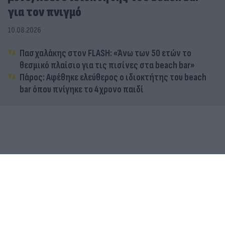
για τον πνιγμό
10.08.2026
Πασχαλάκης στον FLASH: «Άνω των 50 ετών το
θεσμικό πλαίσιο για τις πισίνες στα beach bar»
Πάρος: Αφέθηκε ελεύθερος ο ιδιοκτήτης του beach
bar όπου πνίγηκε το 4χρονο παιδί