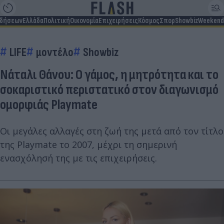
ιδήσεων
Ελλάδα
Πολιτική
Οικονομία
Επιχειρήσεις
Κόσμος
Σπορ
Showbiz
Weekend
LIFE
μοντέλο
Showbiz
Νάταλι Θάνου: Ο γάμος, η μητρότητα και το
σοκαριστικό περιστατικό στον διαγωνισμό
ομορφιάς Playmate
Οι μεγάλες αλλαγές στη ζωή της μετά από τον τίτλο
της Playmate το 2007, μέχρι τη σημερινή
ενασχόλησή της με τις επιχειρήσεις.