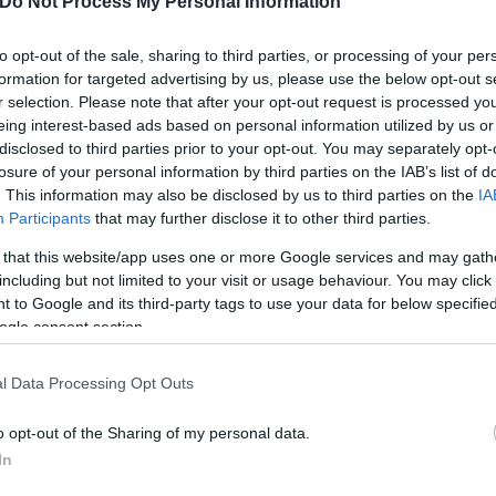
Do Not Process My Personal Information
 εκτός φυσικά από τον φόβο και το σοκ που υπέστη.
to opt-out of the sale, sharing to third parties, or processing of your per
formation for targeted advertising by us, please use the below opt-out s
τάστημα
r selection. Please note that after your opt-out request is processed y
eing interest-based ads based on personal information utilized by us or
disclosed to third parties prior to your opt-out. You may separately opt-
ίο «Άγιος Ανδρέας» όπου και νοσηλεύτηκε για 4 η
losure of your personal information by third parties on the IAB’s list of
ν παρέα της Πάτρας με τα ίδια συμπτώματα δηλαδή 
. This information may also be disclosed by us to third parties on the
IA
 απαραίτητες εξετάσεις διαπίστωσαν πως οι δύο ασθε
Participants
that may further disclose it to other third parties.
εί δείγματα όπου και εστάλησαν για ανάλυση στα 
 that this website/app uses one or more Google services and may gath
including but not limited to your visit or usage behaviour. You may click 
 to Google and its third-party tags to use your data for below specifi
ogle consent section.
l Data Processing Opt Outs
o opt-out of the Sharing of my personal data.
In