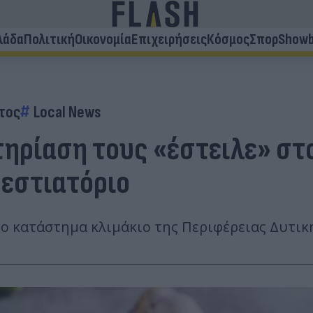
λάδα
Πολιτική
Οικονομία
Επιχειρήσεις
Κόσμος
Σπορ
Showb
τος
Local News
ηρίαση τους «έστειλε» στο
 εστιατόριο
ο κατάστημα κλιμάκιο της Περιφέρειας Δυτική