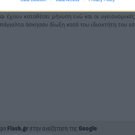
αι έχουν καταθέσει μήνυση ενώ και οι υγειονομικές
πάγγελτα άσκησαν δίωξη κατά του ιδιοκτήτη του εσ
ερο
Flash.gr
στην αναζήτηση της
Google