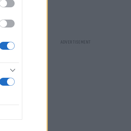
ι κλιμάκιο
ύς ελέγχους,
ϊόν του
να τα
τημα
τόμων που