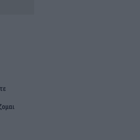
τε
ζομαι