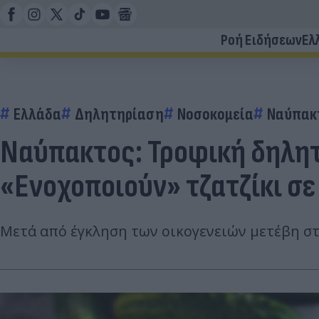
Ροή Ειδήσεων
Ελ
Ελλάδα
Δηλητηρίαση
Νοσοκομεία
Ναύπακ
Ναύπακτος: Τροφική δηλητ
«Ενοχοποιούν» τζατζίκι σε
Μετά από έγκληση των οικογενειών μετέβη στ