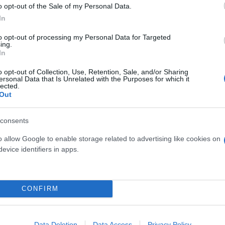
o opt-out of the Sale of my Personal Data.
In
to opt-out of processing my Personal Data for Targeted
ing.
In
o opt-out of Collection, Use, Retention, Sale, and/or Sharing
των γιατρών, ενημέρωσαν τις υγειονομικές αρχές κα
ersonal Data that Is Unrelated with the Purposes for which it
lected.
εκριμένο εστιατόριο όπου αφού έκανε εξονυχιστικο
Out
λεγκτές εντόπισαν και άλλες παραβάσεις.
consents
o allow Google to enable storage related to advertising like cookies on
evice identifiers in apps.
 δηλητηρίασης φαίνεται να είναι συγκεκριμένο προ
τανάλωσαν αρκετή ποσότητα υπέστησαν και πιο έντο
CONFIRM
γλίτωσαν τα χειρότερα. Να σημειωθεί ότι το κατάσ
γεμάτο από πελάτες, με άγνωστο τον αριθμό των α
ότερα συμπτώματα.
Data Deletion
Data Access
Privacy Policy