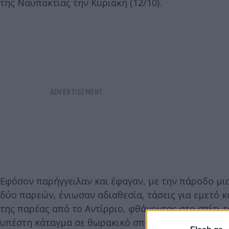
της Ναυπακτίας την Κυριακή (12/10).
Εφόσον παρήγγειλαν και έφαγαν, με την πάροδο μι
δύο παρεών, ένιωσαν αδιαθεσία, τάσεις για εμετό 
της παρέας από το Αντίρριο, φθάνοντας στο σπίτι 
υπέστη κάταγμα σε θωρακικό σπόνδυλο. Μάλιστα εκε