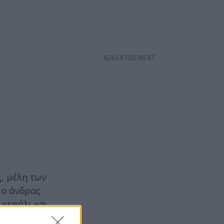
, μέλη των
 ο άνδρας
 κεφάλι και
δί του το