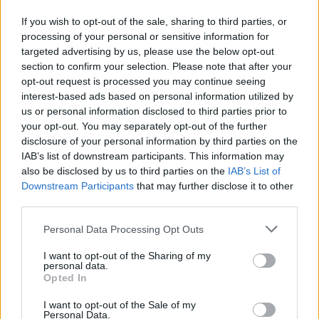
If you wish to opt-out of the sale, sharing to third parties, or
processing of your personal or sensitive information for
targeted advertising by us, please use the below opt-out
section to confirm your selection. Please note that after your
opt-out request is processed you may continue seeing
interest-based ads based on personal information utilized by
us or personal information disclosed to third parties prior to
Ο ηλικιωμένος είχε εξαφανιστεί από την περιοχή
your opt-out. You may separately opt-out of the further
των Μελισσίων.
disclosure of your personal information by third parties on the
IAB’s list of downstream participants. This information may
also be disclosed by us to third parties on the
IAB’s List of
Οι συνθήκες κάτω από τις οποίες βρέθηκε στο
Downstream Participants
that may further disclose it to other
ρέμα παραμένουν μέχρι στιγμής αδιευκρίνιστες,
third parties.
ενώ η υπόθεση ερευνάται από τις Αρχές.
Please note that this website/app uses one or more Google
Personal Data Processing Opt Outs
services and may gather and store information including but
not limited to your visit or usage behaviour. You may click to
I want to opt-out of the Sharing of my
personal data.
grant or deny consent to Google and its third-party tags to
Opted In
use your data for below specified purposes in below Google
consent section.
I want to opt-out of the Sale of my
Personal Data.