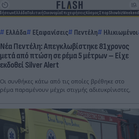
ιδήσεων
Ελλάδα
Πολιτική
Οικονομία
Επιχειρήσεις
Κόσμος
Σπορ
Showbiz
Weekend
Ελλάδα
Εξαφανίσεις
Πεντέλη
Ηλικιωμένοι
Νέα Πεντέλη: Απεγκλωβίστηκε 81χρονος
μετά από πτώση σε ρέμα 5 μέτρων – Είχε
εκδοθεί Silver Alert
Οι συνθήκες κάτω από τις οποίες βρέθηκε στο
ρέμα παραμένουν μέχρι στιγμής αδιευκρίνιστες,