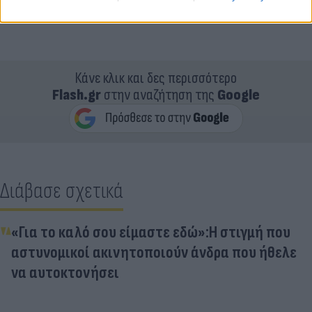
Κάνε κλικ και δες περισσότερο
Flash.gr
στην αναζήτηση της
Google
Διάβασε σχετικά
«Για το καλό σου είμαστε εδώ»:Η στιγμή που
αστυνομικοί ακινητοποιούν άνδρα που ήθελε
να αυτοκτονήσει