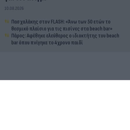
10.08.2026
Πασχαλάκης στον FLASH: «Άνω των 50 ετών το
θεσμικό πλαίσιο για τις πισίνες στα beach bar»
Πάρος: Αφέθηκε ελεύθερος ο ιδιοκτήτης του beach
bar όπου πνίγηκε το 4χρονο παιδί