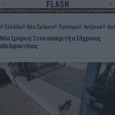
ιδήσεων
Ελλάδα
Πολιτική
Οικονομία
Επιχειρήσεις
Κόσμος
Σπορ
Showbiz
Weekend
Ελλάδα
Νέα Σμύρνη
Έγκλημα
Ανήλικα
Δο
Νέα Σμύρνη: Στον ανακριτή ο 18χρονος
αδελφοκτόνος