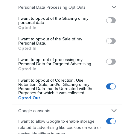
καβγά.
Please note that this website/app uses one or more Google
Personal Data Processing Opt Outs
services and may gather and store information including but
not limited to your visit or usage behaviour. You may click to
I want to opt-out of the Sharing of my
Το χρονικό
personal data.
grant or deny consent to Google and its third-party tags to
Opted In
use your data for below specified purposes in below Google
Σύμφωνα με τα όσα έγιναν γνωστά όλα ξεκίνησαν
consent section.
I want to opt-out of the Sale of my
το βράδυ της Τρίτης 26 Δεκεμβρίου για μια
Personal Data.
Opted In
μπλούζα. Τα δύο αδέρφια πιάστηκαν στα χέρια και
το κακό δεν άργησε να γίνει.
I want to opt-out of processing my
Personal Data for Targeted Advertising.
Opted In
Ο ίδιος φέρεται να είπε στους αστυνομικούς πως
I want to opt-out of Collection, Use,
είχε σπασμένο χέρι και στην προσπάθεια του να
Retention, Sale, and/or Sharing of my
Personal Data that Is Unrelated with the
αμυνθεί στις γροθιές του αδερφού του, άρπαξε το
Purposes for which it was collected.
Opted Out
ψαλίδι και του το κάρφωσε στο στήθος.
Google consents
I want to allow Google to enable storage
related to advertising like cookies on web or
device identifiers in apps.