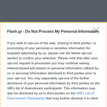
Flash.gr -
Do Not Process My Personal Information
If you wish to opt-out of the sale, sharing to third parties, or
processing of your personal or sensitive information for
targeted advertising by us, please use the below opt-out
section to confirm your selection. Please note that after your
Σημειώνεται ότι ο νεαρός δράστης, που θα
opt-out request is processed you may continue seeing
interest-based ads based on personal information utilized by
απολογηθεί σήμερα, είχε συλληφθεί στο παρελθόν
us or personal information disclosed to third parties prior to
δύο φορές, τον Μάρτιο και τον Αύγουστο του 2022,
your opt-out. You may separately opt-out of the further
για δύο ληστείες και για περιστατικό
disclosure of your personal information by third parties on the
IAB’s list of downstream participants. This information may
ενδοοικογενειακής βίας. Στην δεύτερη περίπτωση
also be disclosed by us to third parties on the
IAB’s List of
μάλιστα, είχε οδηγηθεί στο Τμήμα μαζί με τον
Downstream Participants
that may further disclose it to other
16χρονο αδελφό του, μετά από έναν ακόμα άγριο
third parties.