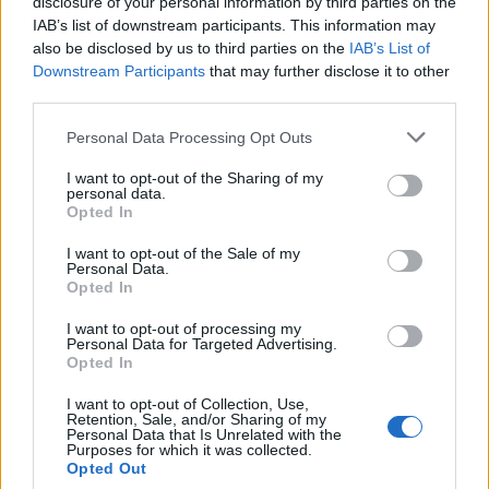
disclosure of your personal information by third parties on the
IAB’s list of downstream participants. This information may
also be disclosed by us to third parties on the
IAB’s List of
Downstream Participants
that may further disclose it to other
third parties.
Please note that this website/app uses one or more Google
Personal Data Processing Opt Outs
services and may gather and store information including but
not limited to your visit or usage behaviour. You may click to
I want to opt-out of the Sharing of my
personal data.
grant or deny consent to Google and its third-party tags to
Opted In
use your data for below specified purposes in below Google
consent section.
I want to opt-out of the Sale of my
Personal Data.
Opted In
I want to opt-out of processing my
Personal Data for Targeted Advertising.
Opted In
Όπως επεσήμανε παράλληλα ο δικαστικός
I want to opt-out of Collection, Use,
Retention, Sale, and/or Sharing of my
λειτουργός, η ισόβια κάθειρξη είναι η καλύτερη
Personal Data that Is Unrelated with the
Purposes for which it was collected.
τιμωρία παρά το νεαρό της ηλικίας του δράστη.
Opted Out