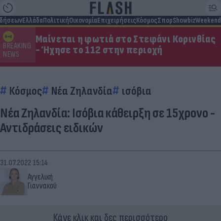
ιδήσεων
Ελλάδα
Πολιτική
Οικονομία
Επιχειρήσεις
Κόσμος
Σπορ
Showbiz
Weekend
Μαίνεται η φωτιά στο Στεφάνι Κορινθίας
BREAKING
- Ήχησε το 112 στην περιοχή
NEWS
Κόσμος
Νέα Ζηλανδία
ισόβια
Νέα Ζηλανδία: Ισόβια κάθειρξη σε 15χρονο -
Αντιδράσεις ειδικών
31.07.2022 15:14
Αγγελική
Γιαννακού
Κάνε κλικ και δες περισσότερο