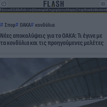
ιδήσεων
Ελλάδα
Πολιτική
Οικονομία
Επιχειρήσεις
Κόσμος
Σπορ
Showbiz
Weekend
Σπορ
ΟΑΚΑ
κονδύλια
Νέες αποκαλύψεις για το ΟΑΚΑ: Τι έγινε με
τα κονδύλια και τις προηγούμενες μελέτες