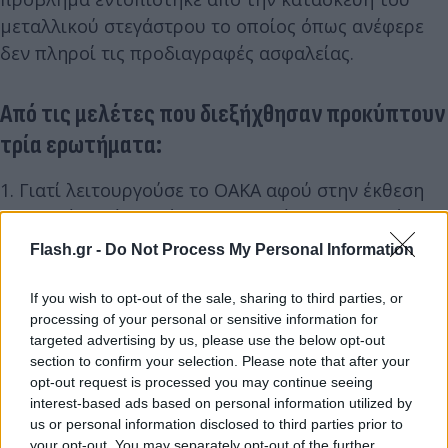
μεταλλικού στεγάστρου το οποίος όπως ανέφερε
δεν πληροί τις προδιαγραφές ασφαλείας.
Από τις μελέτες που διεξήχθησαν προκύπτουν
τρία ερωτήματα:
1. Γιατί λειτουργούσε το ΟΑΚΑ αφού στην έκθεση
αναφερόταν ότι υπήρχαν σοβαρότατα προβλήματα
τα οποία έπρεπε να αποκατασταθούν;
Flash.gr -
Do Not Process My Personal Information
2. Τι έγινε μεταξύ των δύο ελέγχων (2020-2023).
Υπήρξαν εργασίες συντήρησης – αποκατάστασης;
If you wish to opt-out of the sale, sharing to third parties, or
processing of your personal or sensitive information for
3. Γιατί η γερμανική εταιρεία το 2007- 2008 δεν
targeted advertising by us, please use the below opt-out
εντόπιση το πρόβλημα στατικότητας το οποίο στη
section to confirm your selection. Please note that after your
συνέχεια εντόπισε η ελληνική εταιρεία;
opt-out request is processed you may continue seeing
interest-based ads based on personal information utilized by
us or personal information disclosed to third parties prior to
your opt-out. You may separately opt-out of the further