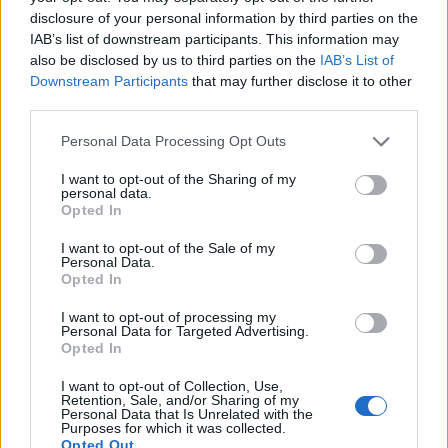
disclosure of your personal information by third parties on the
IAB’s list of downstream participants. This information may
also be disclosed by us to third parties on the
IAB’s List of
Downstream Participants
that may further disclose it to other
third parties.
Please note that this website/app uses one or more Google
Personal Data Processing Opt Outs
services and may gather and store information including but
not limited to your visit or usage behaviour. You may click to
I want to opt-out of the Sharing of my
personal data.
grant or deny consent to Google and its third-party tags to
Opted In
use your data for below specified purposes in below Google
consent section.
I want to opt-out of the Sale of my
Personal Data.
Opted In
I want to opt-out of processing my
Personal Data for Targeted Advertising.
Opted In
I want to opt-out of Collection, Use,
Retention, Sale, and/or Sharing of my
Personal Data that Is Unrelated with the
Purposes for which it was collected.
Opted Out