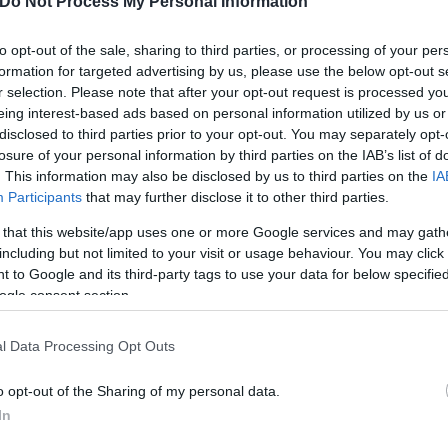
Do Not Process My Personal Information
ληρώσαμε. Δεν μας τα έδωσαν…. Τώρα κατασκευάζο
 δε ο τέως, υπουργός, αφήνοντας αιχμές κατά των 
to opt-out of the sale, sharing to third parties, or processing of your per
υρκία, βγήκε, λόγω της αγοράς των ρωσικών αντια
formation for targeted advertising by us, please use the below opt-out s
r selection. Please note that after your opt-out request is processed y
eing interest-based ads based on personal information utilized by us or
disclosed to third parties prior to your opt-out. You may separately opt-
υρία»
losure of your personal information by third parties on the IAB’s list of
. This information may also be disclosed by us to third parties on the
IA
Participants
that may further disclose it to other third parties.
τα, φυσικά, υπάρχει πολλή δουλειά που μπορούμε ν
 that this website/app uses one or more Google services and may gath
. Μια από αυτές, είναι φυσικά οι θαλάσσιες δικαιοδ
including but not limited to your visit or usage behaviour. You may click 
ταθερή Συρία που θα είναι φίλη και αδελφή μας. Ό
 to Google and its third-party tags to use your data for below specifi
ogle consent section.
α αυξήσουμε τη συνεργασία μας σε επίπεδο επικοιν
 των δύο χωρών» πρόσθεσε ο Ακάρ.
l Data Processing Opt Outs
o opt-out of the Sharing of my personal data.
In