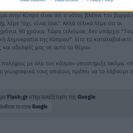
θήκοντα και τις ευθύνες του εγγυητή μέχρι στιγμής
μα στην Κύπρο είναι ότι ο νότος βλέπει τον βορρά
λέμε "όχι, είναι ίσοι". Αλλά τελικά λέμε ότι οι
χρόνια, 60 χρόνια. Τώρα τελείωσε, δεν υπάρχει "Το
 Δημοκρατία της Κύπρου"’. Είτε το καταλαβαίνετε ε
και αδελφές μας σε αυτό το θέμα».
να παλέψεις με όλο τον κόσμο» υποστήριξε ακόμα. 
ία γεωγραφικά τους οποίους πρέπει να τα λάβουμε
ερο
Flash.gr
στην αναζήτηση της
Google