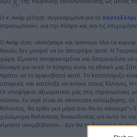
Άμυνας της τουρκικής εθνοσυνέλευσης ως μέλος τ
Ο κ. Ακάρ μίλησε, συγκεκριμένα για το
Καστελλόρι
στρατιωτικοί», για την Κύπρο και για τις επιχειρήσ
Ο Ακάρ είπε: «Ασκήσαμε και ασκούμε όλα τα κυριαρ
Κανείς δεν μπορεί να το αποτρέψει αυτό. Η Τουρκία
χώρα. Είμαστε αποφασισμένοι και δεσμευμένοι να 
δύναμη για αυτό. Η Κύπρος είναι το εθνικό μας ζήτ
πρέπει να το αμφισβητεί αυτό. Το Καστελόριζο εί
ιστορικά, και κατέληξε να ανήκει στους Έλληνες. Η
Οι υποψήφιοι αξιωματικοί μας στις στρατιωτικές 
τούτου, το νησί είναι σε απόσταση κολύμβησης. Οι 
θέλοντος, θα έρθει μια μέρα που θα το κάνουμε"» 
χιλιόμετρα θαλάσσιας δικαιοδοσίας για αυτό το νησ
είμαστε ασυμβίβαστοι... Δεν θα το δεχτούμε αυτό».