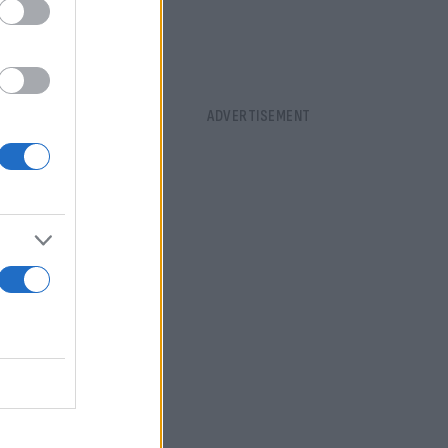
 τελειώσει
χίας μας.
ε τις