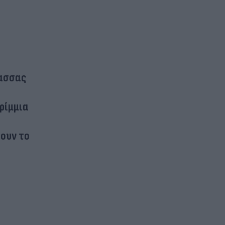
λασσας
ρίμμια
ουν το