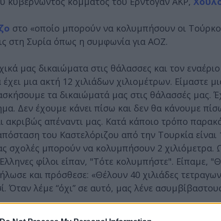
ου κυβερνώντος κόμματος του Ερντογάν AKP,
Χουλο
ζο
στο «οποίο μπορούν να κολυμπήσουν οι Τούρκο
εις στη Συρία όπως η συμφωνία για ΑΟΖ.
χικά μας δικαιώματα στις θάλασσες και τον εναέριο
 έχει μια ακτή 12 χιλιάδων χιλιομέτρων. Είμαστε μ
ασκήσουμε τα δικαιώματά μας στις θάλασσές μας. 
ημα. Δεν έχουμε κάνει πίσω και δεν θα κάνουμε πίσω
ναι ακριβώς απέναντι μας. Κατά κάποιο τρόπο παρα
 απόσταση του Καστελόριζου από την Τουρκία είναι 
μας σχολές μπορούν να κολυμπήσουν 2 χιλιόμετρα. 
Έλληνες φίλοι είπαν, "Τότε κολυμπήστε". Είπαμε, "
δήλωσε και πρόσθεσε: «Θέλουν 40 χιλιάδες τετραγω
ί. Όταν λέμε “όχι” σε αυτό, μας λένε ασυμβίβαστους