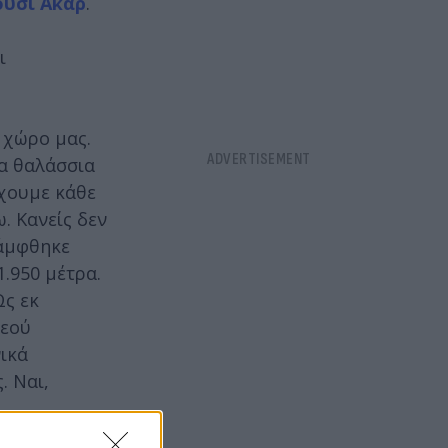
ύσι Ακάρ
.
ι
 χώρο μας.
ια θαλάσσια
Έχουμε κάθε
. Κανείς δεν
κάμφθηκε
1.950 μέτρα.
Ως εκ
Θεού
νικά
. Ναι,