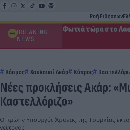
Ροή Ειδήσεων
Ελ
Φωτιά τώρα στο Λασ
BREAKING
NEWS
Κόσμος
Χουλουσί Ακάρ
Κύπρος
Καστελλόρι
Νέες προκλήσεις Ακάρ: «Μι
Καστελλόριζο»
Ο πρώην Υπουργός Άμυνας της Τουρκίας εκτόξ
γείτονος.