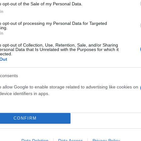
o opt-out of the Sale of my Personal Data.
In
to opt-out of processing my Personal Data for Targeted
ing.
In
o opt-out of Collection, Use, Retention, Sale, and/or Sharing
ersonal Data that Is Unrelated with the Purposes for which it
lected.
Out
consents
 ζήτημα»
o allow Google to enable storage related to advertising like cookies on
evice identifiers in apps.
CONFIRM
ς Τουρκίας, ο Ακάρ είπε: «Ο σκοπός μας εκεί δεν θα
κεί στο πλαίσιο των συμφωνιών εγγύησης και συμμα
λειο και η Ελλάδα, είμαστε εγγυητές εκεί σύμφωνα μ
Data Deletion
Data Access
Privacy Policy