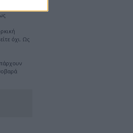
. Θα
 ως
υρκική
ίτε όχι. Ως
«Υπάρχουν
 σοβαρά