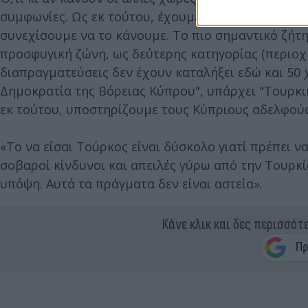
συμφωνίες. Ως εκ τούτου, έχουμε εκπληρώσει τα κα
συνεχίσουμε να το κάνουμε. Το πιο σημαντικό ζήτη
προσφυγική ζώνη, ως δεύτερης κατηγορίας (περιοχή), 
διαπραγματεύσεις δεν έχουν καταλήξει εδώ και 50 
Δημοκρατία της Βόρειας Κύπρου", υπάρχει "Τουρκική
εκ τούτου, υποστηρίζουμε τους Κύπριους αδελφούς 
«Το να είσαι Τούρκος είναι δύσκολο γιατί πρέπει 
σοβαροί κίνδυνοι και απειλές γύρω από την Τουρκ
υπόψη. Αυτά τα πράγματα δεν είναι αστεία».
Κάνε κλικ και δες περισσότ