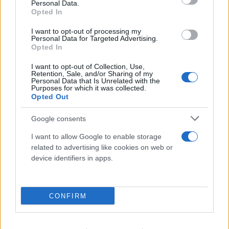
Personal Data.
Opted In
I want to opt-out of processing my
Personal Data for Targeted Advertising.
Opted In
I want to opt-out of Collection, Use,
Retention, Sale, and/or Sharing of my
Personal Data that Is Unrelated with the
Purposes for which it was collected.
Opted Out
Πάρος: Τα μοιραία λεπτά πριν τον πνιγμό
του 4χρονου σε πισίνα - «Κλειδί» η ύπαρξη
Google consents
ναυαγοσώστη
I want to allow Google to enable storage
related to advertising like cookies on web or
09.08.2026
device identifiers in apps.
CONFIRM