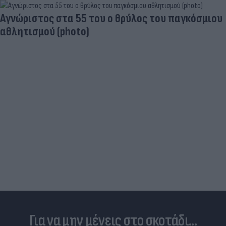
Παντρεύεται ο Ρονάλντο; Έγινε χαμός,
εμφανίστηκε άλλη νύφη και ο CR7… έπεσε κάτω
από τα γέλια (photo)
Για να μην μένεις στο σκοτάδι...