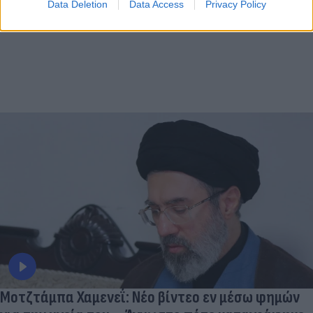
Data Deletion
Data Access
Privacy Policy
Μοτζτάμπα Χαμενεΐ: Νέο βίντεο εν μέσω φημών