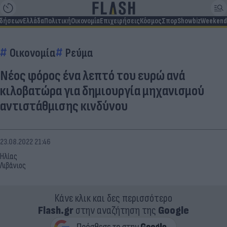
ιδήσεων
Ελλάδα
Πολιτική
Οικονομία
Επιχειρήσεις
Κόσμος
Σπορ
Showbiz
Weekend
Οικονομία
Ρεύμα
Νέος φόρος ένα λεπτό του ευρώ ανά
κιλοβατώρα για δημιουργία μηχανισμού
αντιστάθμισης κινδύνου
23.08.2022 21:46
Ηλίας
Λιβάνιος
Κάνε κλικ και δες περισσότερο
Flash.gr
στην αναζήτηση της
Google