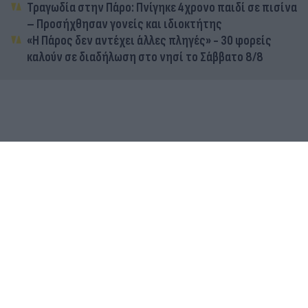
Τραγωδία στην Πάρο: Πνίγηκε 4χρονο παιδί σε πισίνα
– Προσήχθησαν γονείς και ιδιοκτήτης
«Η Πάρος δεν αντέχει άλλες πληγές» - 30 φορείς
καλούν σε διαδήλωση στο νησί το Σάββατο 8/8