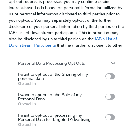
opt-out request is processed you may continue seeing
νησιά που είναι αυξημένο.
interest-based ads based on personal information utilized by
us or personal information disclosed to third parties prior to
your opt-out. You may separately opt-out of the further
Μάλιστα ακριβώς επειδή πολλά νησιά συνδέθηκαν
disclosure of your personal information by third parties on the
καλωδιακά με την ηπειρωτική χώρα, η κυβέρνηση
IAB’s list of downstream participants. This information may
Μητσοτάκη είχε υποσχεθεί μείωση αυτής της
also be disclosed by us to third parties on the
IAB’s List of
Downstream Participants
that may further disclose it to other
κατηγορίας, κατά ποσοστό 70%. κάτι που δεν έγινε
third parties.
Πλέον αυξάνεται το κόστος για τους οικιακούς
Please note that this website/app uses one or more Google
καταναλωτές για να λειτουργήσει αυτός ο
Personal Data Processing Opt Outs
services and may gather and store information including but
αδιευκρίνιστος προς το παρόν μηχανισμός
not limited to your visit or usage behaviour. You may click to
I want to opt-out of the Sharing of my
αντιστάθμισης κινδύνου.
personal data.
grant or deny consent to Google and its third-party tags to
Opted In
use your data for below specified purposes in below Google
consent section.
I want to opt-out of the Sale of my
Personal Data.
Opted In
I want to opt-out of processing my
Personal Data for Targeted Advertising.
Opted In