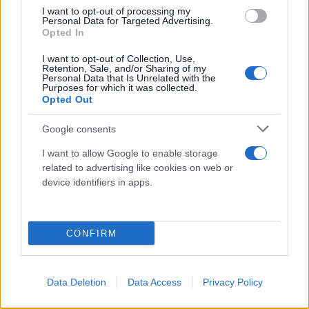
I want to opt-out of processing my
Personal Data for Targeted Advertising.
Opted In
I want to opt-out of Collection, Use,
Retention, Sale, and/or Sharing of my
Personal Data that Is Unrelated with the
Purposes for which it was collected.
Opted Out
Σύμφωνα με την αναθεωρημένη λύση του
Γεωδυναμικού Ινστιτούτου
ο σεισμός είχε
Google consents
επίκεντρο 14 χιλιόμετρα νότια νοτιοδυτικά του
I want to allow Google to enable storage
Πυθαγορείου και το εστιακό του βάθος ήταν 15,2
related to advertising like cookies on web or
χιλιόμετρα.
device identifiers in apps.
CONFIRM
Data Deletion
Data Access
Privacy Policy