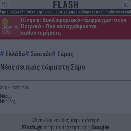
ιδήσεων
Ελλάδα
Πολιτική
Οικονομία
Επιχειρήσεις
Κόσμος
Σπορ
Showbiz
Weekend
Κίνηση: Κυκλοφοριακό «έμφραγμα» στον
Πειραιά - Πού καταγράφονται
BREAKING
καθυστερήσεις
NEWS
Ελλάδα
Σεισμός
Σάμος
Νέος σεισμός τώρα στη Σάμο
31.08.2022 17:24
Μάριος
Μπούλης
Κάνε κλικ και δες περισσότερο
Flash.gr
στην αναζήτηση της
Google