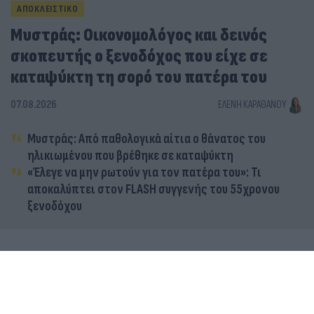
ΑΠΟΚΛΕΙΣΤΙΚΟ
Μυστράς: Οικονομολόγος και δεινός
σκοπευτής ο ξενοδόχος που είχε σε
καταψύκτη τη σορό του πατέρα του
07.08.2026
ΕΛΈΝΗ ΚΑΡΑΘΆΝΟΥ
Μυστράς: Από παθολογικά αίτια ο θάνατος του
ηλικιωμένου που βρέθηκε σε καταψύκτη
«Έλεγε να μην ρωτούν για τον πατέρα του»: Τι
αποκαλύπτει στον FLASH συγγενής του 55χρονου
ξενοδόχου