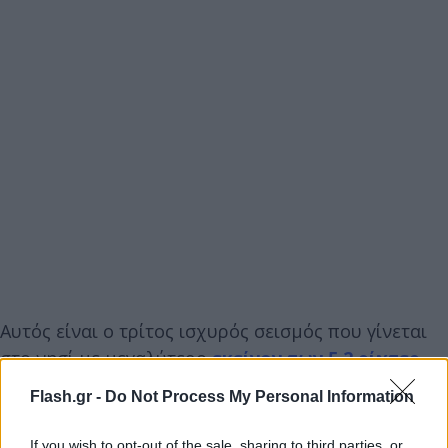
Αυτός είναι ο τρίτος ισχυρός σεισμός που γίνεται
στο νησί με μεγαλύτερο
εκείνον των 5,2 ρίχτερ
.
Flash.gr -
Do Not Process My Personal Information
If you wish to opt-out of the sale, sharing to third parties, or