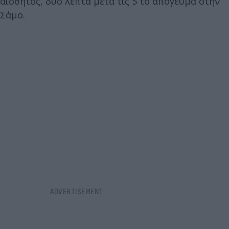
αισθητός, δυο λεπτά μετά τις 5 το απόγευμα στην
Σάμο.