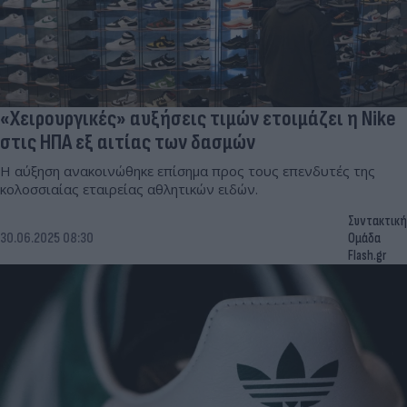
«Χειρουργικές» αυξήσεις τιμών ετοιμάζει η Nike
στις ΗΠΑ εξ αιτίας των δασμών
Η αύξηση ανακοινώθηκε επίσημα προς τους επενδυτές της
κολοσσιαίας εταιρείας αθλητικών ειδών.
Συντακτική
30.06.2025 08:30
Ομάδα
Flash.gr