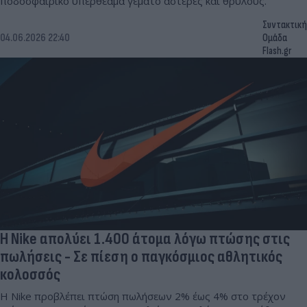
ποδοσφαιρικό υπερθέαμα γεμάτο αστέρες και θρύλους.
Συντακτική
04.06.2026 22:40
Ομάδα
Flash.gr
Η Nike απολύει 1.400 άτομα λόγω πτώσης στις
πωλήσεις - Σε πίεση ο παγκόσμιος αθλητικός
κολοσσός
Η Nike προβλέπει πτώση πωλήσεων 2% έως 4% στο τρέχον