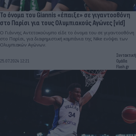
Το όνομα του Giannis «έπαιξε» σε γιγαντοοθόνη
στο Παρίσι για τους Ολυμπιακούς Αγώνες [vid]
Ο Γιάννης Αντετοκούνμπο είδε το όνομα του σε γιγαντοοθόνη
στο Παρίσι, για διαφημιστική καμπάνια της Nike ενόψει των
Ολυμπιακών Αγώνων.
Συντακτική
25.07.2024 12:21
Ομάδα
Flash.gr