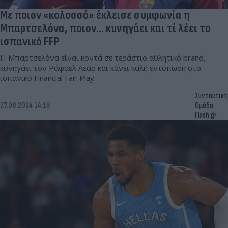
Με ποιον «κολοσσό» έκλεισε συμφωνία η
Μπαρτσελόνα, ποιον... κυνηγάει και τί λέει το
ισπανικό FFP
H Μπαρτσελόνα είναι κοντά σε τεράστιο αθλητικό brand,
κυνηγάει τον Ράφαελ Λεάο και κάνει καλή εντύπωση στο
ισπανικό Financial Fair Play.
Συντακτική
27.08.2024 14:16
Ομάδα
Flash.gr