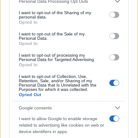
Personal Data Processing Opt Outs
services and may gather and store information including but
not limited to your visit or usage behaviour. You may click to
I want to opt-out of the Sharing of my
personal data.
grant or deny consent to Google and its third-party tags to
Opted In
Η Κιμ Καρντάσιαν σπεύδει για να σώσει… τη Nike
use your data for below specified purposes in below Google
consent section.
I want to opt-out of the Sale of my
Η Nike συμπράττει με την Καρντάσιαν για τη δημιουργία μίας
Personal Data.
νέας φίρμας, με την επωνυμία, «NikeSkims».
Opted In
Συντακτική
I want to opt-out of processing my
20.02.2025 08:00
Ομάδα
Personal Data for Targeted Advertising.
Flash.gr
Opted In
I want to opt-out of Collection, Use,
Retention, Sale, and/or Sharing of my
Personal Data that Is Unrelated with the
Purposes for which it was collected.
Opted Out
Google consents
I want to allow Google to enable storage
related to advertising like cookies on web or
device identifiers in apps.