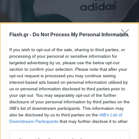
«Ακριβό μου παπούτσι»: Αυξάνονται οι τιμές σε
Flash.gr -
Do Not Process My Personal Information
Adidas και Puma μετά τη Nike στις ΗΠΑ
If you wish to opt-out of the sale, sharing to third parties, or
Οι δασμοί που έχει επιβάλλει ο Ντόναλντ Τραμπ φαίνεται να
processing of your personal or sensitive information for
επηρεάζουν συνολικά τον κλάδο της αθλητικής ένδυσης.
targeted advertising by us, please use the below opt-out
Συντακτική
section to confirm your selection. Please note that after your
22.05.2025 20:49
Ομάδα
opt-out request is processed you may continue seeing
Flash.gr
interest-based ads based on personal information utilized by
us or personal information disclosed to third parties prior to
your opt-out. You may separately opt-out of the further
disclosure of your personal information by third parties on the
IAB’s list of downstream participants. This information may
also be disclosed by us to third parties on the
IAB’s List of
Downstream Participants
that may further disclose it to other
third parties.
Please note that this website/app uses one or more Google