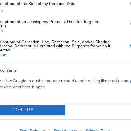
o opt-out of the Sale of my Personal Data.
In
to opt-out of processing my Personal Data for Targeted
ing.
In
o opt-out of Collection, Use, Retention, Sale, and/or Sharing
ersonal Data that Is Unrelated with the Purposes for which it
lected.
Out
consents
o allow Google to enable storage related to advertising like cookies on
evice identifiers in apps.
CONFIRM
Data Deletion
Data Access
Privacy Policy