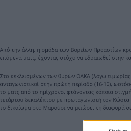
Από την άλλη, η ομάδα των Βορείων Προαστίων κρα
επόμενα ματς, έχοντας στόχο να εδραιωθεί στην κ
Στο κεκλεισμένων των θυρών ΟΑΚΑ (λόγω τιμωρίας 
ανταγωνιστικοί στην πρώτη περίοδο (16-16), ωστόσ
το ματς από το ημίχρονο, φτάνοντας κάποια στιγμή 
τετάρτου δεκαλέπτου με πρωταγωνιστή τον Κώστα
το δικαίωμα στο Μαρούσι να μειώσει τη διαφορά σ