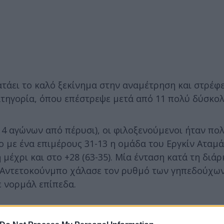
τάει το καλό ξεκίνημα στην αναμέτρηση και στρέφε
ατηγορία, όπου επέστρεψε μετά από 11 πολύ δύσκολ
4 αγώνων από πέρυσι), οι φιλοξενούμενοι ήταν πο
ο με ένα επιμέρους 31-13 η ομάδα του Εργκίν Αταμ
μέχρι και στο +28 (63-35). Μία ένταση κατά τη διάρ
 Αντετοκούνμπο χάλασε τον ρυθμό των γηπεδούχων
ε νορμάλ επίπεδα.