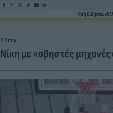
Ροή Ειδήσεων
Ελ
Σπορ
Νίκη με «σβηστές μηχανές