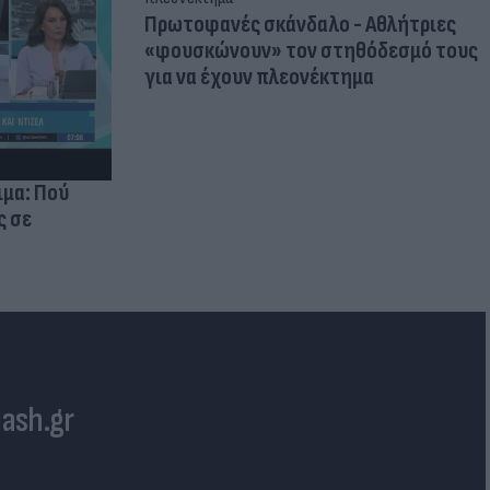
Πρωτοφανές σκάνδαλο - Aθλήτριες
«φουσκώνουν» τον στηθόδεσμό τους
για να έχουν πλεονέκτημα
ιμα: Πού
ς σε
lash.gr