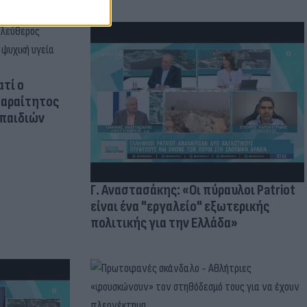
ατί ο
παραίτητος
 παιδιών
Γ. Αναστασάκης: «Οι πύραυλοι Patriot
είναι ένα "εργαλείο" εξωτερικής
πολιτικής για την Ελλάδα»