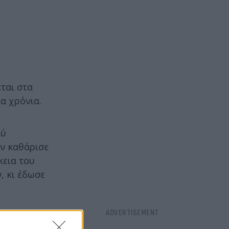
ται στα
α χρόνια.
λύ
άν καθάρισε
κεια του
, κι έδωσε