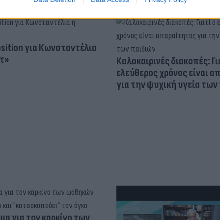
osition για Κωνσταντέλια
τ»
Καλοκαιρινές διακοπές: Γι
ελεύθερος χρόνος είναι α
για την ψυχική υγεία των
α για τον καρκίνο των