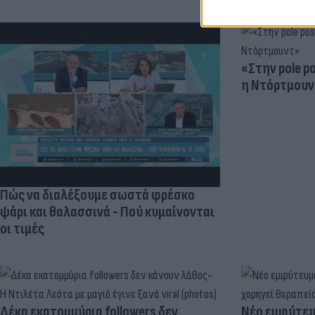
«Στην pole p
η Ντόρτμουν
Πώς να διαλέξουμε σωστά φρέσκο
ψάρι και θαλασσινά - Πού κυμαίνονται
οι τιμές
Δέκα εκατομμύρια followers δεν
Νέο εμφύτευμ