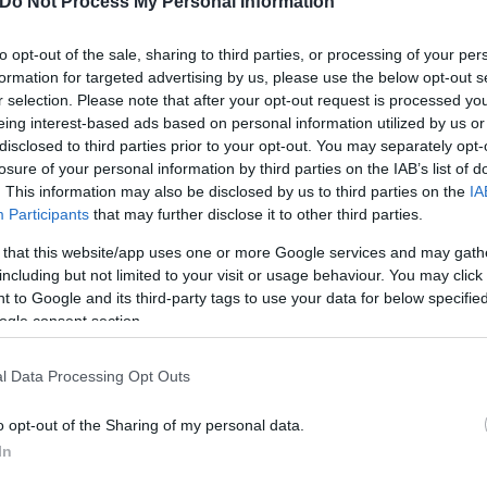
Do Not Process My Personal Information
to opt-out of the sale, sharing to third parties, or processing of your per
formation for targeted advertising by us, please use the below opt-out s
r selection. Please note that after your opt-out request is processed y
eing interest-based ads based on personal information utilized by us or
disclosed to third parties prior to your opt-out. You may separately opt-
losure of your personal information by third parties on the IAB’s list of
. This information may also be disclosed by us to third parties on the
IA
Participants
that may further disclose it to other third parties.
 that this website/app uses one or more Google services and may gath
including but not limited to your visit or usage behaviour. You may click 
ήταν οι Λευτέρης Μαντζούκας και Λούκα Βιλντόσα. 
 to Google and its third-party tags to use your data for below specifi
νώ 10 μέτρησε ο Ματίας Λεσόρ. Από την ομάδα του 
ogle consent section.
ντους, ενώ 13 πέτυχε ο Χάρης Γιαννόπουλος. Δεν α
ς Παπαπέτρου, ενώ εκτός έμεινε ως 7ος ξένος ο Χο
l Data Processing Opt Outs
o opt-out of the Sharing of my personal data.
In
ερο
Flash.gr
στην αναζήτηση της
Google