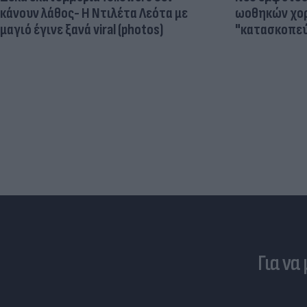
κάνουν λάθος- Η Ντιλέτα Λεότα με
ωοθηκών χορ
μαγιό έγινε ξανά viral (photos)
"κατασκοπεύ
Για να