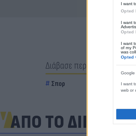
I want t
Opted 
I want 
Advertis
Opted 
I want t
of my P
was col
Opted 
Διάβασε περισσότερα
Google 
Σπορ
I want t
web or d
ΑΠΟ ΤΟ ΔΙΚΤΥΟ