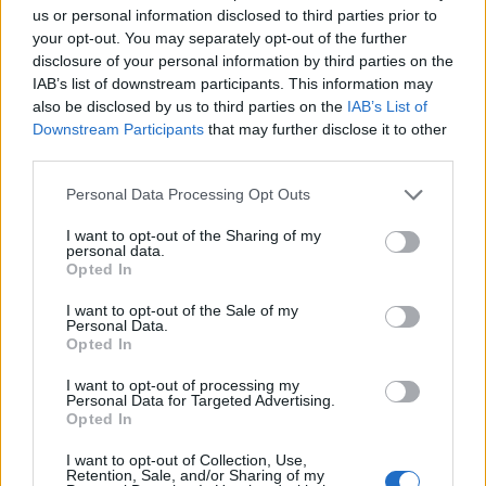
us or personal information disclosed to third parties prior to
your opt-out. You may separately opt-out of the further
disclosure of your personal information by third parties on the
IAB’s list of downstream participants. This information may
also be disclosed by us to third parties on the
IAB’s List of
Downstream Participants
that may further disclose it to other
third parties.
Στο κέντρο της Αθήνας, αυξημένη κίνηση
καταγράφεται στις λεωφόρους Αλεξάνδρας,
Please note that this website/app uses one or more Google
Personal Data Processing Opt Outs
services and may gather and store information including but
Βασιλέως Κωνσταντίνου και Βασιλίσσης Σοφίας,
not limited to your visit or usage behaviour. You may click to
I want to opt-out of the Sharing of my
καθώς και στην άνοδο της λεωφόρου Συγγρού.
personal data.
grant or deny consent to Google and its third-party tags to
Opted In
use your data for below specified purposes in below Google
consent section.
Την ίδια ώρα, δυσκολότερη γίνεται σταδιακά η
I want to opt-out of the Sale of my
Personal Data.
κυκλοφορία στους δρόμους γύρω από το λιμάνι
Opted In
του Πειραιά, καθώς και στην λεωφόρο Ποσειδώνος.
I want to opt-out of processing my
Personal Data for Targeted Advertising.
Opted In
Καθυστερήσεις στην Αττική Οδό
I want to opt-out of Collection, Use,
Retention, Sale, and/or Sharing of my
Την ίδια ώρα, δυσχέρεια σημειώνεται και