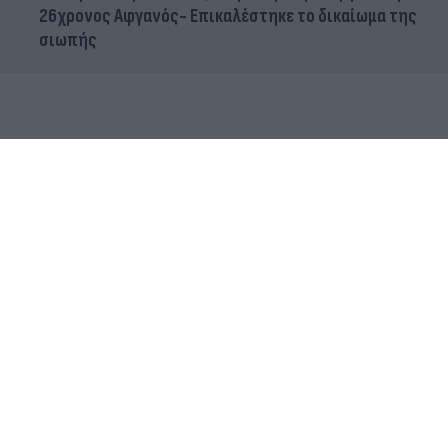
26χρονος Αφγανός- Επικαλέστηκε το δικαίωμα της
σιωπής