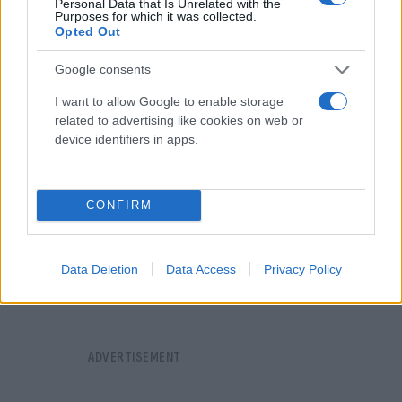
Personal Data that Is Unrelated with the
Purposes for which it was collected.
στην
Αττική Οδό
σύμφωνα με ενημέρωση της τη
Opted Out
διαχειρίστριας εταιρείας.
Google consents
I want to allow Google to enable storage
related to advertising like cookies on web or
device identifiers in apps.
CONFIRM
Data Deletion
Data Access
Privacy Policy