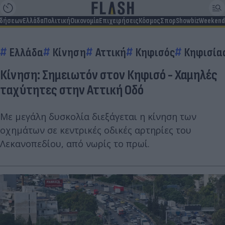
ιδήσεων
Ελλάδα
Πολιτική
Οικονομία
Επιχειρήσεις
Κόσμος
Σπορ
Showbiz
Weekend
Ελλάδα
Κίνηση
Αττική
Κηφισός
Κηφισία
Κίνηση: Σημειωτόν στον Κηφισό - Χαμηλές
ταχύτητες στην Αττική Οδό
Με μεγάλη δυσκολία διεξάγεται η κίνηση των
οχημάτων σε κεντρικές οδικές αρτηρίες του
Λεκανοπεδίου, από νωρίς το πρωί.