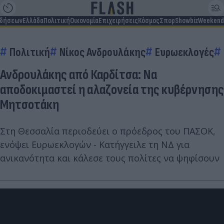
ιδήσεων
Ελλάδα
Πολιτική
Οικονομία
Επιχειρήσεις
Κόσμος
Σπορ
Showbiz
Weekend
Πολιτική
Νίκος Ανδρουλάκης
Ευρωεκλογές
Ανδρουλάκης από Καρδίτσα: Να
αποδοκιμαστεί η αλαζονεία της κυβέρνησης
Μητσοτάκη
Στη Θεσσαλία περιοδεύει ο πρόεδρος του ΠΑΣΟΚ,
ενόψει Ευρωεκλογών - Κατήγγειλε τη ΝΔ για
ανικανότητα και κάλεσε τους πολίτες να ψηφίσουν