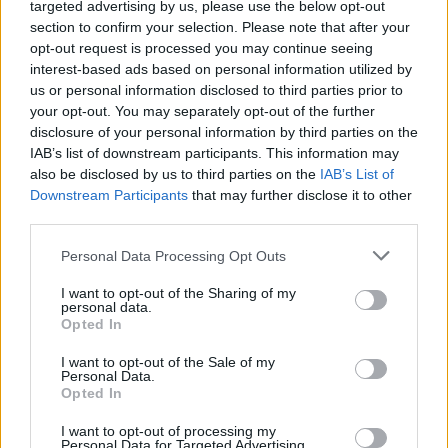
targeted advertising by us, please use the below opt-out
Καρδίτσα και σε όλη τη Θεσσαλία, να στηρίξουν τη
section to confirm your selection. Please note that after your
Δημοκρατική Παράταξη και να αποδοκιμάσουν την
opt-out request is processed you may continue seeing
αλαζονεία της σημερινής κυβέρνησης, που
interest-based ads based on personal information utilized by
us or personal information disclosed to third parties prior to
δυστυχώς περιφρονεί τα μεγάλα προβλήματα του
your opt-out. You may separately opt-out of the further
παραγωγικού κόσμου της χώρας» κατέληξε ο κ.
disclosure of your personal information by third parties on the
Ανδρουλάκης.
IAB’s list of downstream participants. This information may
also be disclosed by us to third parties on the
IAB’s List of
Downstream Participants
that may further disclose it to other
third parties.
Please note that this website/app uses one or more Google
Personal Data Processing Opt Outs
services and may gather and store information including but
not limited to your visit or usage behaviour. You may click to
I want to opt-out of the Sharing of my
personal data.
grant or deny consent to Google and its third-party tags to
Opted In
use your data for below specified purposes in below Google
consent section.
I want to opt-out of the Sale of my
Personal Data.
Opted In
I want to opt-out of processing my
Personal Data for Targeted Advertising.