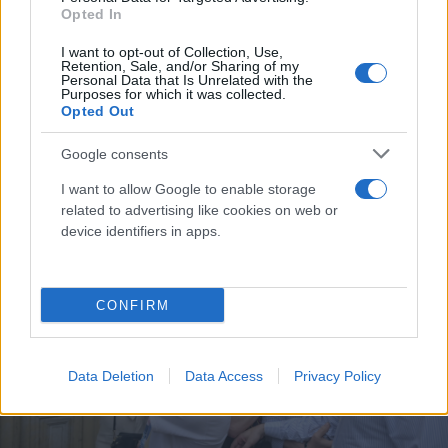
Opted In
Κάνε κλικ και δες περισσότερο
I want to opt-out of Collection, Use,
Retention, Sale, and/or Sharing of my
Flash.gr
στην αναζήτηση της
Google
Personal Data that Is Unrelated with the
Purposes for which it was collected.
Opted Out
Google consents
I want to allow Google to enable storage
related to advertising like cookies on web or
device identifiers in apps.
CONFIRM
Data Deletion
Data Access
Privacy Policy