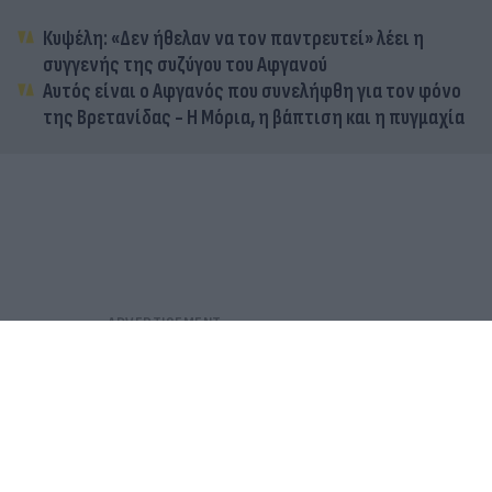
Κυψέλη: «Δεν ήθελαν να τον παντρευτεί» λέει η
συγγενής της συζύγου του Αφγανού
Αυτός είναι ο Αφγανός που συνελήφθη για τον φόνο
της Βρετανίδας - Η Μόρια, η βάπτιση και η πυγμαχία