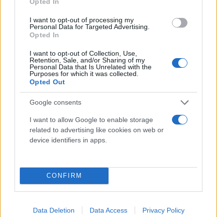
Opted In
I want to opt-out of processing my
Personal Data for Targeted Advertising.
Opted In
I want to opt-out of Collection, Use,
Retention, Sale, and/or Sharing of my
Personal Data that Is Unrelated with the
Purposes for which it was collected.
Opted Out
Google consents
I want to allow Google to enable storage
related to advertising like cookies on web or
device identifiers in apps.
Συγκεκριμένα, η εταιρία ανακοίνωσε πως στην
Siemens Energy δεν έχουν ανατεθεί εργασίες
συντήρησης του αγωγού φυσικού αερίου Nord
CONFIRM
Stream 1, παίρνοντας θέση σε ανακοίνωση της
ρωσικής Gazprom, ότι δεν ήταν διαθέσιμη να
παρέχει τεχνική υποστήριξη για τον αναφερόμενο
Data Deletion
Data Access
Privacy Policy