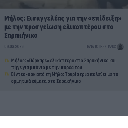
Μήλος: Εισαγγελέας για την «επίδειξη»
με την προσγείωση ελικοπτέρου στο
Σαρακήνικο
09.08.2026
ΠΑΝΑΓΙΏΤΗΣ ΣΠΑΝΌΣ
Μήλος: «Πάρκαρε» ελικόπτερο στο Σαρακήνικο και
πήγε για μπάνιο με την παρέα του
Βίντεο-σοκ από τη Μήλο: Τουρίστρια παλεύει με τα
ορμητικά κύματα στο Σαρακήνικο