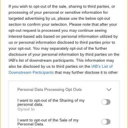
Μετά την ανακοίνωση της Gazprom η Siemens Energy έσπευσε να διευκρινίσει
If you wish to opt-out of the sale, sharing to third parties, or
πως δεν την έχουν ανατεθεί εργασίες συντήρησης του αγωγού φυσικού αερίου
processing of your personal or sensitive information for
targeted advertising by us, please use the below opt-out
Nord Stream
section to confirm your selection. Please note that after your
opt-out request is processed you may continue seeing
interest-based ads based on personal information utilized by
us or personal information disclosed to third parties prior to
your opt-out. You may separately opt-out of the further
disclosure of your personal information by third parties on the
IAB’s list of downstream participants. This information may
also be disclosed by us to third parties on the
IAB’s List of
Downstream Participants
that may further disclose it to other
third parties.
Please note that this website/app uses one or more Google
Personal Data Processing Opt Outs
services and may gather and store information including but
not limited to your visit or usage behaviour. You may click to
I want to opt-out of the Sharing of my
personal data.
grant or deny consent to Google and its third-party tags to
Opted In
use your data for below specified purposes in below Google
consent section.
I want to opt-out of the Sale of my
Personal Data.