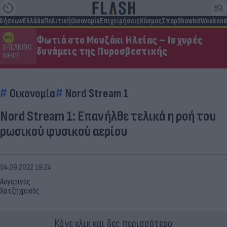
ιδήσεων
Ελλάδα
Πολιτική
Οικονομία
Επιχειρήσεις
Κόσμος
Σπορ
Showbiz
Weekend
Φωτιά στο Μουζάκι Ηλείας – Ισχυρές
BREAKING
δυνάμεις της Πυροσβεστικής
NEWS
Οικονομία
Nord Stream 1
Nord Stream 1: Επανήλθε τελικά η ροή του
ρωσικού φυσικού αερίου
04.09.2022 19:24
Αυγερινός
Χατζηχρυσός
Κάνε κλικ και δες περισσότερο