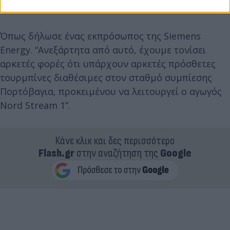
αγωγό.
Όπως δήλωσε ένας εκπρόσωπος της Siemens
Energy. “Ανεξάρτητα από αυτό, έχουμε τονίσει
αρκετές φορές ότι υπάρχουν αρκετές πρόσθετες
τουρμπίνες διαθέσιμες στον σταθμό συμπίεσης
Πορτόβαγια, προκειμένου να λειτουργεί ο αγωγός
Nord Stream 1”.
Κάνε κλικ και δες περισσότερο
Flash.gr
στην αναζήτηση της
Google