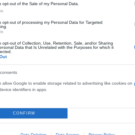
o opt-out of the Sale of my Personal Data.
amos Pass δεν έχει εισοδηματικά κριτήρια και, ως 
In
ίωμα να υποβάλουν όσοι πολίτες:
to opt-out of processing my Personal Data for Targeted
ing.
In
να με τη φορολογική δήλωση του φορολογικού 
o opt-out of Collection, Use, Retention, Sale, and/or Sharing
ersonal Data that Is Unrelated with the Purposes for which it
lected.
ίσιο:
Out
ριόδου 2021-2022,
consents
 Δ.Υ.Π.Α. 2022 και της δράσης «Τουρισμός για 
o allow Google to enable storage related to advertising like cookies on
evice identifiers in apps.
από οποιονδήποτε άλλο φορέα για την ίδια χρ
CONFIRM
πα που έχουν συνάψει σύμφωνο συμβίωσης μέχρι και
ς σε υποβολή της δήλωσης φορολογίας ή ένας εκ τω
os Pass μπορεί να χρησιμοποιηθεί αποκλειστικά εί
Data Deletion
Data Access
Privacy Policy