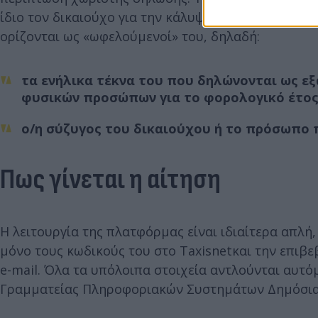
ίδιο τον δικαιούχο για την κάλυψη δαπανών τοπική
ορίζονται ως «ωφελούμενοί» του, δηλαδή:
τα ενήλικα τέκνα του που δηλώνονται ως ε
φυσικών προσώπων για το φορολογικό έτος 
ο/η σύζυγος του δικαιούχου ή το πρόσωπο 
Πως γίνεται η αίτηση
H λειτουργία της πλατφόρμας είναι ιδιαίτερα απλή,
μόνο τους κωδικούς του στο Taxisnetκαι την επιβ
e-mail. Όλα τα υπόλοιπα στοιχεία αντλούνται αυτό
Γραμματείας Πληροφοριακών Συστημάτων Δημόσιας