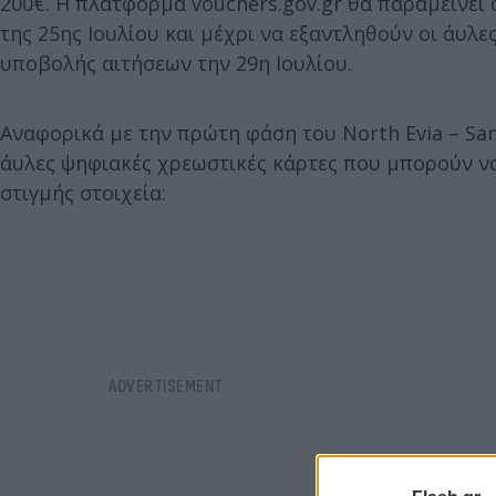
200€. Η πλατφόρμα vouchers.gov.gr θα παραμείνει 
της 25ης Ιουλίου και μέχρι να εξαντληθούν οι άυλ
υποβολής αιτήσεων την 29η Ιουλίου.
Αναφορικά με την πρώτη φάση του North Evia – Sam
άυλες ψηφιακές χρεωστικές κάρτες που μπορούν να 
στιγμής στοιχεία: