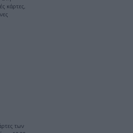
ές κάρτες,
νες
κάρτες των