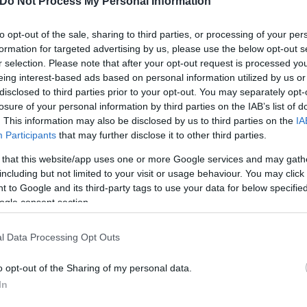
Do Not Process My Personal Information
to opt-out of the sale, sharing to third parties, or processing of your per
 κάρτες των 300 ευρώ έχουν ήδη προστεθεί σε ψη
formation for targeted advertising by us, please use the below opt-out s
r selection. Please note that after your opt-out request is processed y
 14.475 συναλλαγές συνολικού ποσού 476.891,00
eing interest-based ads based on personal information utilized by us or
disclosed to third parties prior to your opt-out. You may separately opt-
δοθείσες κάρτες των 150 ευρώ έχουν ήδη προστεθ
losure of your personal information by third parties on the IAB’s list of
εγκριθεί 12.023 συναλλαγές συνολικού ποσού 4
. This information may also be disclosed by us to third parties on the
IA
Participants
that may further disclose it to other third parties.
 that this website/app uses one or more Google services and may gath
including but not limited to your visit or usage behaviour. You may click 
 to Google and its third-party tags to use your data for below specifi
ogle consent section.
άσης
l Data Processing Opt Outs
o opt-out of the Sharing of my personal data.
In
γισμό 6 εκατ. ευρώ, και μέσω αυτής περίπου 32.000
κή κάρτα ως κίνητρο για να επισκεφτούν τις δύο π