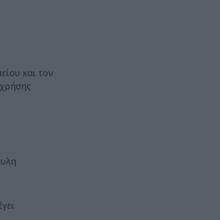
είου και τον
 χρήσης
άυλη
έγει