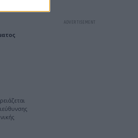
ους
ματος
.
ρειάζεται
διεύθυνσης
ενικής