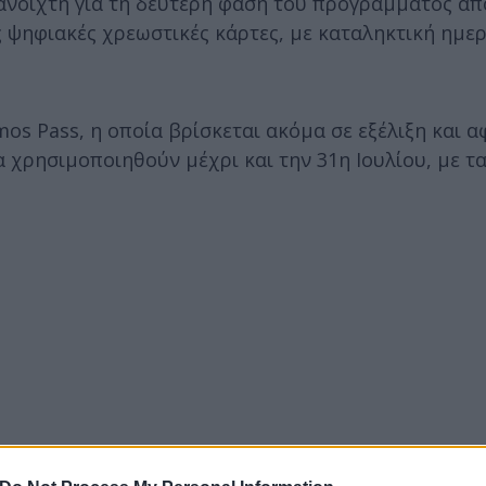
ανοιχτή για τη δεύτερη φάση του προγράμματος από
ες ψηφιακές χρεωστικές κάρτες, με καταληκτική ημε
os Pass, η οποία βρίσκεται ακόμα σε εξέλιξη και α
χρησιμοποιηθούν μέχρι και την 31η Ιουλίου, με τα