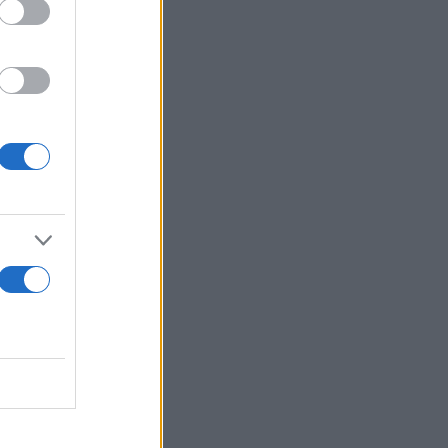
εκ τούτου,
έτους 2020
όλους» του
ονική
 το
ν δύο, σε
τε από τον