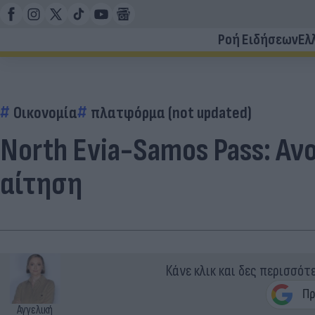
Ροή Ειδήσεων
Ελ
Οικονομία
πλατφόρμα (not updated)
North Evia-Samos Pass: Αν
αίτηση
Κάνε κλικ και δες περισσότ
Αγγελική