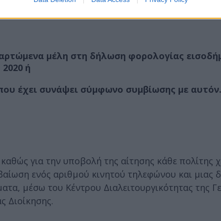
ς μεταφοράς, εστίασης ή διαμονής του, είτε από όσ
ξαρτώμενα μέλη στη δήλωση φορολογίας εισοδή
2020 ή
που έχει συνάψει σύμφωνο συμβίωσης με αυτόν
 καθώς για την υποβολή της αίτησης κάθε πολίτης χ
εβαίωση ενός αριθμού κινητού τηλεφώνου και μιας 
ματα, μέσω του Κέντρου Διαλειτουργικότητας της Γ
 Διοίκησης.