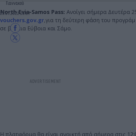
Γιαννακού
North Evia-Samos Pass:
Aνοίγει σήμερα Δευτέρα 25
25.07.2022 10:07
vouchers.gov.gr
,για τη δεύτερη φάση του προγράμ
σε βόρεια Εύβοια και Σάμο.
Η πλατφόρμα θα είναι ανοικτή από σήμερα στις 12: