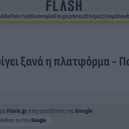
λάδα
Πολιτική
Οικονομία
Επιχειρήσεις
Κόσμος
Σπορ
Showb
οίγει ξανά η πλατφόρμα - Π
ερο
Flash.gr
στην αναζήτηση της
Google