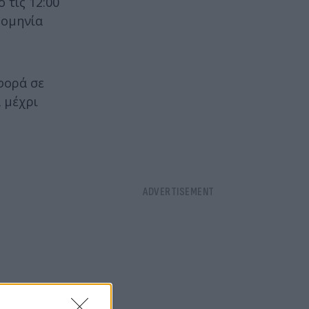
 τις 12:00
ρομηνία
φορά σε
 μέχρι