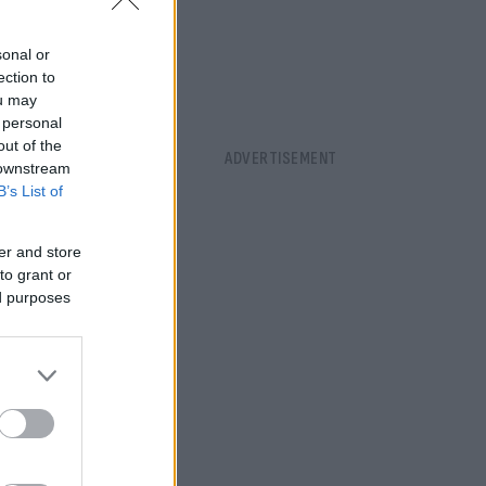
sonal or
ection to
ou may
 personal
out of the
 downstream
B’s List of
er and store
to grant or
ed purposes