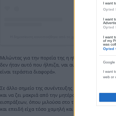
I want t
Opted 
I want 
Advertis
Opted 
Η δημοσίευση κοινοποιήθηκε από το χρήστη Demi Moore (@de
I want t
of my P
was col
Opted 
Μιλώντας για την πορεία της η ηθοποιός ξακαθαρίζ
Google 
δεν ήταν αυτό που ήλπιζα, ναι αυτό ήταν μια απογο
είναι τεράστια διαφορά».
I want t
web or d
Σε άλλο σημείο της συνέντευξης η Ντέμι Μουρ παρα
και να ζει μακριά από την μητέρα της. Οι πρώτες δ
εισπράξεων, όπου μιλούσα στο τηλέφωνο. Έπρεπε 
και επειδή είχα τόσο χαμηλή και βαθιά φωνή, δεν 