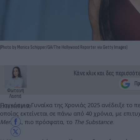
(Photo by Monica Schipper/GA/The Hollywood Reporter via Getty Images)
Κάνε κλικ και δες περισσότ
Φωτεινή
Λασπά
Παγκόσμια Γυναίκα της Χρονιάς 2025 ανέδειξε το π
23.10.2025 17:30
οποίας εκτείνεται σε πάνω από 40 χρόνια, με επιτ
Men
και, πιο πρόσφατα, το
The Substance
.