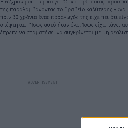
Η 62χρονη υποψήφια για Όσκαρ ηθοποιός, πρόσφα
της παραλαμβάνοντας το βραβείο καλύτερης γυναίκ
πριν 30 χρόνια ένας παραγωγός της είχε πει ότι εί
σκέφτηκα... ''Ίσως αυτό ήταν όλο. Ίσως είχα κάνει 
έπρεπε να σταματήσει να συγκρίνεται με μη ρεαλιστι