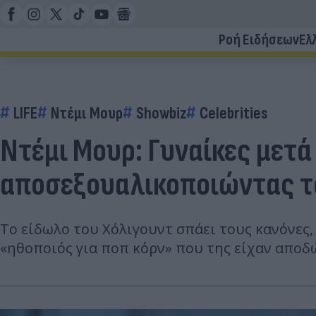
Ροή Ειδήσεων
Ελ
LIFE
Ντέμι Μουρ
Showbiz
Celebrities
Ντέμι Μουρ: Γυναίκες μετά
αποσεξουαλικοποιώντας τ
Το είδωλο του Χόλιγουντ σπάει τους κανόνες, 
«ηθοποιός για ποπ κόρν» που της είχαν αποδ