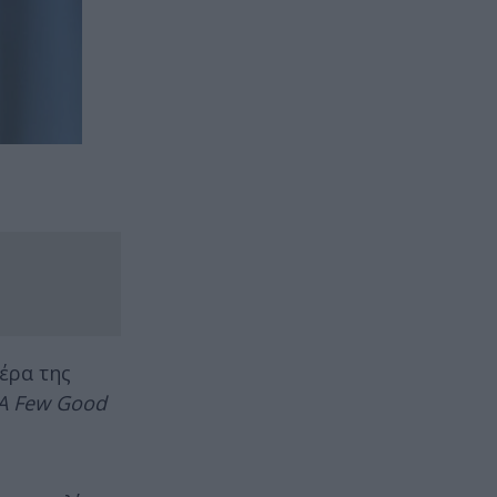
ιέρα της
A Few Good