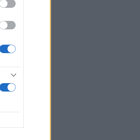
θα ήθελα ή
ι. «Και αυτή
και αυτάρκης
α εταιρεία
ιασμούς τους