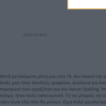
Μετά μετακόμισα μόνη μου στα 16. Δεν έκανα την σ
δικές μου ήταν δουλειές γραφείου. Δούλευα για ένα
παραγωγό που εργαζόταν για τον Aaron Spelling. Ή
κόσμο, ήταν πολύ ταπεινωτικό. Το να μπορείς να το
«Δεν είναι εδώ που θα μείνω». Είχα πολύ μεγαλύτερ