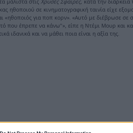
τα μάλιστα στις
Χρυσές Σφαίρες
, κατά την διάρκεια 
ας ηθοποιού σε κινηματογραφική ταινία είχε εξομο
ναι «ηθοποιός για ποπ κορν». «Αυτό με διέβρωσε σε 
αυτό που έπρεπε να κάνω''», είπε η Ντέμι Μουρ και κ
κά ιδανικά και να μάθει ποια είναι η αξία της.