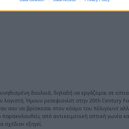
υνηθισμένη δουλειά, δηλαδή να εργάζομαι σε εστια
ν λογιστή. Ήμουν ρεσεψιονίστ στην 20th Century Fo
ταν σαν να βρίσκεσαι στον κόσμο του Χόλιγουντ αλλ
 παρακολουθείς από αντικειμενική οπτική γωνία και
α σχέδια» εξηγεί.