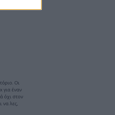
τόριο. Οι
x για έναν
ά όχι στον
 να λες,