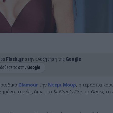
ερο
Flash.gr
στην αναζήτηση της
Google
εριοδικό
Glamour
την
Ντέμι Μουρ
, η τεράστια καρ
υχημένες ταινίες όπως το
St Elmo's Fire
, το
Ghost,
το