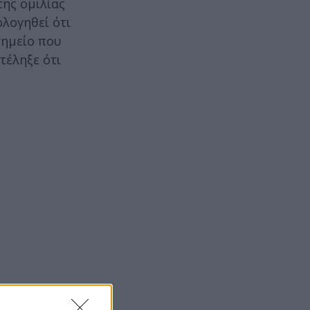
της ομιλίας
λογηθεί ότι
σημείο που
ατέληξε ότι