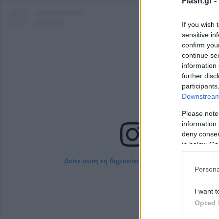
Flash.gr -
If you wish 
sensitive in
confirm you
continue se
information 
further disc
participants
Downstream 
Please note
information 
deny consent
in below Go
Δείτε αυτή τη δημοσίευση στο Instagram.
Persona
I want t
Opted 