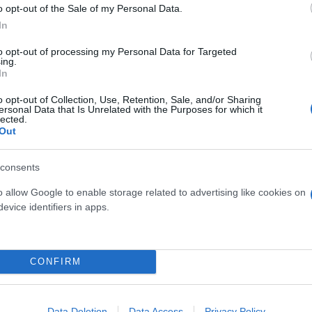
o opt-out of the Sale of my Personal Data.
In
to opt-out of processing my Personal Data for Targeted
ing.
In
mimoore)
o opt-out of Collection, Use, Retention, Sale, and/or Sharing
ersonal Data that Is Unrelated with the Purposes for which it
lected.
Out
ει στο περιοδικό: «Αν κάτι δεν πήγε ακριβώς όπως 
consents
ήτευση, αλλά εγώ δεν είμαι απογοητευμένη», τονίζε
o allow Google to enable storage related to advertising like cookies on
evice identifiers in apps.
δέχεται ότι ήθελε να είναι ανεξάρτητη από μικρή 
ουλειές που έκανε; «Η πρώτη μου δουλειά ήταν σε μι
CONFIRM
να καλώ άτομα που δεν είχαν πληρώσει τους λογαρ
ήξεραν ότι ήμουν περίπου 14 ετών.
Data Deletion
Data Access
Privacy Policy