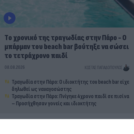
Tο χρονικό της τραγωδίας στην Πάρο - Ο
μπάρμαν του beach bar βούτηξε να σώσει
το τετράχρονο παιδί
08.08.2026
ΚΏΣΤΑΣ ΠΑΠΑΔΌΠΟΥΛΟΣ
Τραγωδία στην Πάρο: Ο ιδιοκτήτης του beach bar είχε
δηλωθεί ως ναυαγοσώστης
Τραγωδία στην Πάρο: Πνίγηκε 4χρονο παιδί σε πισίνα
– Προσήχθησαν γονείς και ιδιοκτήτης