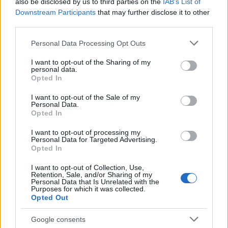
also be disclosed by us to third parties on the
IAB’s List of
Downstream Participants
that may further disclose it to other
third parties.
Please note that this website/app uses one or more Google
Personal Data Processing Opt Outs
services and may gather and store information including but
not limited to your visit or usage behaviour. You may click to
I want to opt-out of the Sharing of my
personal data.
grant or deny consent to Google and its third-party tags to
Opted In
use your data for below specified purposes in below Google
consent section.
I want to opt-out of the Sale of my
Personal Data.
Opted In
I want to opt-out of processing my
Personal Data for Targeted Advertising.
Opted In
I want to opt-out of Collection, Use,
Retention, Sale, and/or Sharing of my
Personal Data that Is Unrelated with the
Purposes for which it was collected.
Opted Out
Google consents