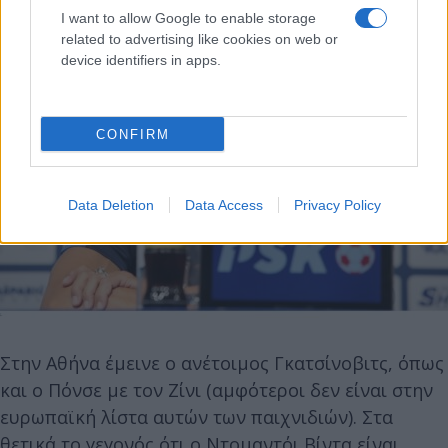
I want to allow Google to enable storage
related to advertising like cookies on web or
device identifiers in apps.
CONFIRM
Data Deletion
Data Access
Privacy Policy
Στην Αθήνα έμεινε ο ανέτοιμος Γκατσίνοβιτς, όπως
και ο Πόνσε με τον Ζίνι (αμφότεροι δεν είναι στην
ευρωπαϊκή λίστα αυτών των παιχνιδιών). Στα
θετικά το γεγονός ότι ο Ντομαντόι Βίντα είναι