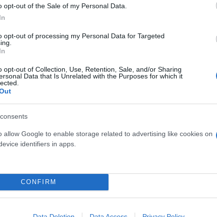
o opt-out of the Sale of my Personal Data.
In
to opt-out of processing my Personal Data for Targeted
ing.
In
o opt-out of Collection, Use, Retention, Sale, and/or Sharing
ersonal Data that Is Unrelated with the Purposes for which it
lected.
Out
ίρνουμε το χαμένο βάρος;
consents
βιολογικού
σμού μας
o allow Google to enable storage related to advertising like cookies on
evice identifiers in apps.
CONFIRM
Τουρκία: Μετά το... φρένο 
έρχονται στο επίκεντρο τα
Data Deletion
Data Access
Privacy Policy