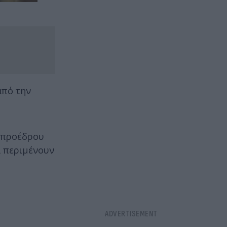
από την
υ προέδρου
α περιμένουν