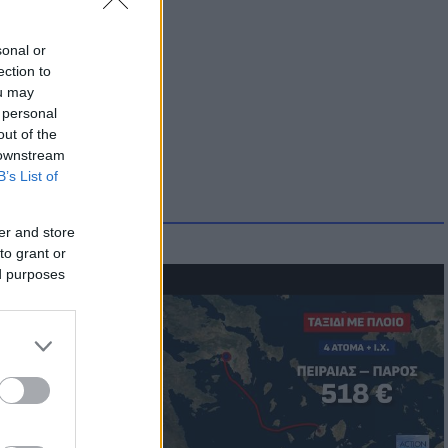
sonal or
ection to
ou may
 personal
out of the
 downstream
B’s List of
er and store
to grant or
ed purposes
μμονή με το
 πρόβλημα