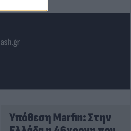
lash.gr
Υπόθεση Marfin: Στην
Ελλάδα η 46χρονη που