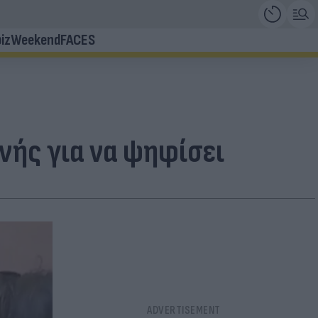
iz
Weekend
FACES
νής για να ψηφίσει