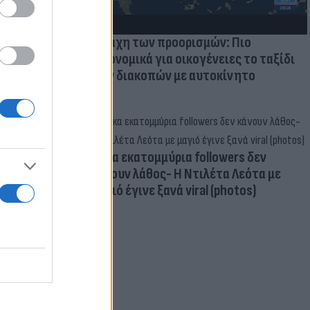
Η μάχη των προορισμών: Πιο
οικονομικά για οικογένειες το ταξίδι
των διακοπών με αυτοκίνητο
Δέκα εκατομμύρια followers δεν
κάνουν λάθος- Η Ντιλέτα Λεότα με
μαγιό έγινε ξανά viral (photos)
για τα F-35
 Eurofighter