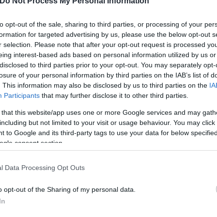
Do Not Process My Personal Information
to opt-out of the sale, sharing to third parties, or processing of your per
formation for targeted advertising by us, please use the below opt-out s
r selection. Please note that after your opt-out request is processed y
eing interest-based ads based on personal information utilized by us or
disclosed to third parties prior to your opt-out. You may separately opt-
losure of your personal information by third parties on the IAB’s list of
. This information may also be disclosed by us to third parties on the
IA
Participants
that may further disclose it to other third parties.
 that this website/app uses one or more Google services and may gath
including but not limited to your visit or usage behaviour. You may click 
 to Google and its third-party tags to use your data for below specifi
ogle consent section.
Skin dysmorphia: Όταν η ε
l Data Processing Opt Outs
«τέλειο» δέρμα αποτελεί
ός στην παρουσίαση του
ψυχικής υγείας
άδες κόσμου στο γήπεδο
o opt-out of the Sharing of my personal data.
σπόρ (video)
In