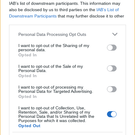
περάσει την επιλογή των αστροναυτών - και
IAB’s list of downstream participants. This information may
ταυτόχρονα βρήκε την κλίση της σε ένα
also be disclosed by us to third parties on the
IAB’s List of
παγωτατζίδικο - η κούκλα έβγαινε από το
Downstream Participants
that may further disclose it to other
third parties.
εργοστάσιο σταθερά στις μύτες των ποδιών της, με
τα πόδια της σε γωνία 40 μοιρών με το έδαφος.
Please note that this website/app uses one or more Google
Personal Data Processing Opt Outs
services and may gather and store information including but
not limited to your visit or usage behaviour. You may click to
I want to opt-out of the Sharing of my
personal data.
grant or deny consent to Google and its third-party tags to
Opted In
use your data for below specified purposes in below Google
consent section.
I want to opt-out of the Sale of my
Personal Data.
Opted In
I want to opt-out of processing my
Personal Data for Targeted Advertising.
Opted In
I want to opt-out of Collection, Use,
Retention, Sale, and/or Sharing of my
Personal Data that Is Unrelated with the
Purposes for which it was collected.
Opted Out