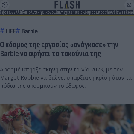
ιδήσεων
Ελλάδα
Πολιτική
Οικονομία
Επιχειρήσεις
Κόσμος
Σπορ
Showbiz
Weekend
LIFE
Barbie
Ο κόσμος της εργασίας «ανάγκασε» την
Barbie να αφήσει τα τακούνια της
Αφορμή υπήρξε σκηνή στην ταινία 2023, με την
Margot Robbie να βιώνει υπαρξιακή κρίση όταν τα
πόδια της ακουμπούν το έδαφος.