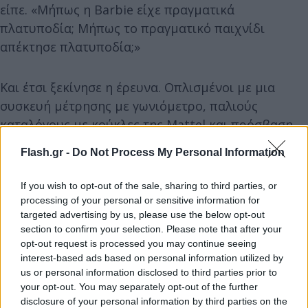
είπε. «Μήπως η Barbie είχε πραγματικά
πλατυποδία; Μήπως το πραγματικό παιχνίδι
απέκτησε πλατυποδία;»
Και έτσι ξεκίνησε η έρευνα. Οπλισμένοι με μια
συσκευή μέτρησης με γωνιόμετρο, παλιούς
καταλόγους με κούκλες της Mattel και πρόσβαση
σε μια προσωπική συλλογή εκατοντάδων κούκλων,
Flash.gr -
Do Not Process My Personal Information
η Williams και οι συνεργάτες της έλεγξαν τις γωνίες
των ποδιών 2.750 Barbies που κυκλοφόρησαν από
If you wish to opt-out of the sale, sharing to third parties, or
το 1959 έως τον περασμένο Ιούνιο.
processing of your personal or sensitive information for
targeted advertising by us, please use the below opt-out
section to confirm your selection. Please note that after your
Η πορεία της Barbie
opt-out request is processed you may continue seeing
interest-based ads based on personal information utilized by
Για τα πρώτα 30 χρόνια, όταν η Barbie ξεκίνησε ως
us or personal information disclosed to third parties prior to
your opt-out. You may separately opt-out of the further
μοντέλο μόδας, έκανε σκληρή δουλειά για να
disclosure of your personal information by third parties on the