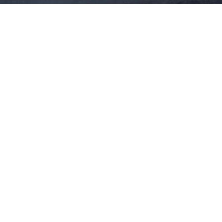
Στο μικροσκόπιο όλα τα αιολικά πάρκα
μετά τη φωτιά στη Βοιωτία – Τι
εξετάζουν οι Αρχές
10.08.2026
ΚΏΣΤΑΣ ΠΑΠΑΔΌΠΟΥΛΟΣ
Οι φωτιές ανοίγουν ξανά τη συζήτηση για τις
ανεμογεννήτριες – Τι δείχνουν τα στοιχεία
Νέο χωροταξικό για τις ΑΠΕ- «Στοπ» στις
ανεμογεννήτριες σε υψόμετρο άνω των 1.200
μέτρων