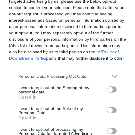
Τα πρώτα του επαγγελματικά βήματα ξεκίνησαν σε
targeted advertising by us, please use the below opt-out
section to confirm your selection. Please note that after your
καίριες θέσεις στο τμήμα του marketing
opt-out request is processed you may continue seeing
παγκόσμιων αθλητικών διοργανώσεων, όπως οι
interest-based ads based on personal information utilized by
Ολυμπιακοί Αγώνες Αθήνα 2004 και οι Ασιατικοί
us or personal information disclosed to third parties prior to
Αγώνες Κατάρ 2006. Το ανήσυχο πνεύμα του και η
your opt-out. You may separately opt-out of the further
disclosure of your personal information by third parties on the
επιστροφή του στην Ελλάδα άνοιξαν έναν νέο
IAB’s list of downstream participants. This information may
κύκλο επιχειρηματικότητας στο χώρο της εστίασης
also be disclosed by us to third parties on the
IAB’s List of
που στέφθηκε με μεγάλη επιτυχία.
Downstream Participants
that may further disclose it to other
third parties.
Ανάμεσα στις πολυπληθείς του δραστηριότητες,
Please note that this website/app uses one or more Google
Personal Data Processing Opt Outs
services and may gather and store information including but
καθώς και το δημιουργικό του πνεύμα, είναι και η
not limited to your visit or usage behaviour. You may click to
I want to opt-out of the Sharing of my
ουσιαστική του ενασχόληση με τα social media σε
personal data.
grant or deny consent to Google and its third-party tags to
Opted In
πολιτικό επίπεδο και η αρθρογραφία σε
use your data for below specified purposes in below Google
consent section.
ηλεκτρονικά μέσα (Liberal, Protagon, Πρώτο Θέμα,
I want to opt-out of the Sale of my
Personal Data.
Ελεύθερος Τύπος κ.α.).
Opted In
I want to opt-out of processing my
Σημείο-σταθμό στην επαγγελματική του πορεία
Personal Data for Targeted Advertising.