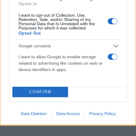
Opted In
αποτέλεσε το τηλεφώνημα του Κυριάκου
Μητσοτάκη και η πρώτη επαφή μαζί του που
I want to opt-out of Collection, Use,
Retention, Sale, and/or Sharing of my
σήμανε την ένταξή του στην ομάδα του Προέδρου.
Personal Data that Is Unrelated with the
Purposes for which it was collected.
Από τον Μάιο του 2016 αποτελεί ενεργό μέλος της
Opted Out
παράταξης ενώ λίγους μήνες αργότερα, ορίστηκε
Google consents
Αναπληρωτής Γραμματέας Στρατηγικού
Σχεδιασμού και Επικοινωνίας της ΝΔ, με βασικό
I want to allow Google to enable storage
related to advertising like cookies on web or
αντικείμενο τα social media.
device identifiers in apps.
CONFIRM
Data Deletion
Data Access
Privacy Policy