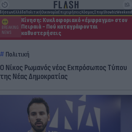
ιδήσεων
Ελλάδα
Πολιτική
Οικονομία
Επιχειρήσεις
Κόσμος
Σπορ
Showbiz
Weekend
Κίνηση: Κυκλοφοριακό «έμφραγμα» στον
Πειραιά - Πού καταγράφονται
BREAKING
καθυστερήσεις
NEWS
Πολιτική
Ο Νίκος Ρωμανός νέος Εκπρόσωπος Τύπου
της Νέας Δημοκρατίας