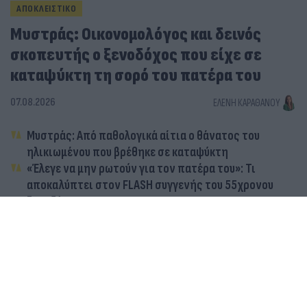
ΑΠΟΚΛΕΙΣΤΙΚΟ
Μυστράς: Οικονομολόγος και δεινός
σκοπευτής ο ξενοδόχος που είχε σε
καταψύκτη τη σορό του πατέρα του
07.08.2026
ΕΛΈΝΗ ΚΑΡΑΘΆΝΟΥ
Μυστράς: Από παθολογικά αίτια ο θάνατος του
ηλικιωμένου που βρέθηκε σε καταψύκτη
«Έλεγε να μην ρωτούν για τον πατέρα του»: Τι
αποκαλύπτει στον FLASH συγγενής του 55χρονου
ξενοδόχου