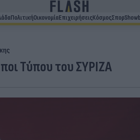
λάδα
Πολιτική
Οικονομία
Επιχειρήσεις
Κόσμος
Σπορ
Showb
κης
ωποι Τύπου του ΣΥΡΙΖΑ