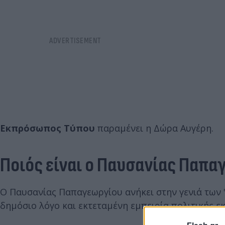
Εκπρόσωπος Τύπου
παραμένει η Δώρα Αυγέρη.
Ποιός είναι ο Παυσανίας Παπα
Ο Παυσανίας Παπαγεωργίου ανήκει στην γενιά των 
δημόσιο λόγο και εκτεταμένη εμπειρία πολιτικής 