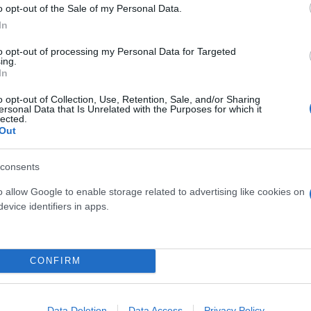
o opt-out of the Sale of my Personal Data.
In
to opt-out of processing my Personal Data for Targeted
ing.
In
o opt-out of Collection, Use, Retention, Sale, and/or Sharing
ersonal Data that Is Unrelated with the Purposes for which it
lected.
Out
consents
o allow Google to enable storage related to advertising like cookies on
evice identifiers in apps.
CONFIRM
Data Deletion
Data Access
Privacy Policy