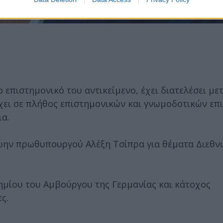
επιστημονικό του αντικείμενο, έχει διατελέσει με
σχει σε πλήθος επιστημονικών και γνωμοδοτικών επ
ια.
ώην πρωθυπουργού Αλέξη Τσίπρα για θέματα Διεθν
ημίου του Αμβούργου της Γερμανίας και κάτοχος
ς.