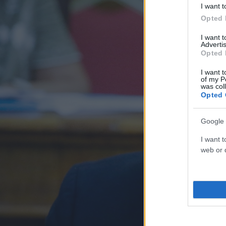
I want t
Opted 
I want 
Advertis
Opted 
I want t
of my P
was col
Opted 
Google 
I want t
web or d