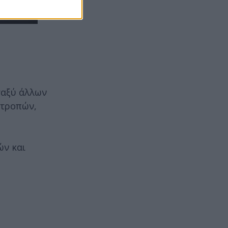
ταξύ άλλων
ιτροπών,
ών και