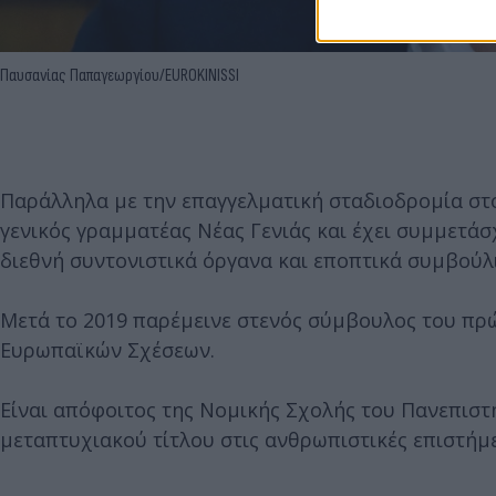
Παυσανίας Παπαγεωργίου/EUROKINISSI
Παράλληλα με την επαγγελματική σταδιοδρομία στο 
γενικός γραμματέας Νέας Γενιάς και έχει συμμετά
διεθνή συντονιστικά όργανα και εποπτικά συμβούλ
Μετά το 2019 παρέμεινε στενός σύμβουλος του πρ
Ευρωπαϊκών Σχέσεων.
Είναι απόφοιτος της Νομικής Σχολής του Πανεπιστ
μεταπτυχιακού τίτλου στις ανθρωπιστικές επιστήμε