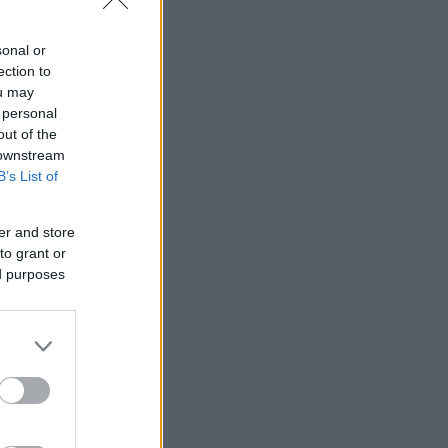
sonal or
ection to
ou may
 personal
out of the
 downstream
B’s List of
er and store
to grant or
ed purposes