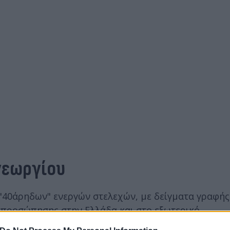
γεωργίου
"40άρηδων" ενεργών στελεχών, με δείγματα γραφής
εκπροσώπησης στην Ελλάδα και στο εξωτερικό.