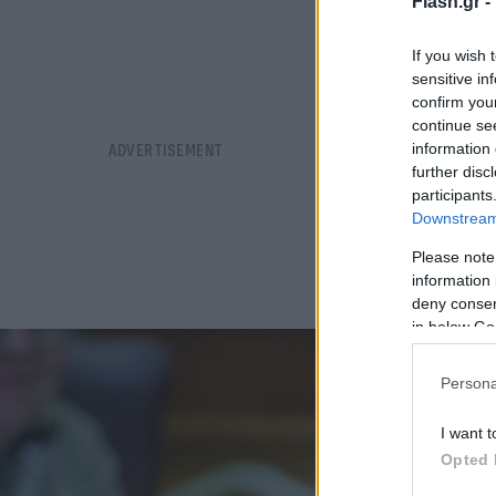
Flash.gr -
If you wish 
sensitive in
confirm you
continue se
information 
further disc
participants
Downstream 
Please note
information 
deny consent
in below Go
Persona
I want t
Opted 